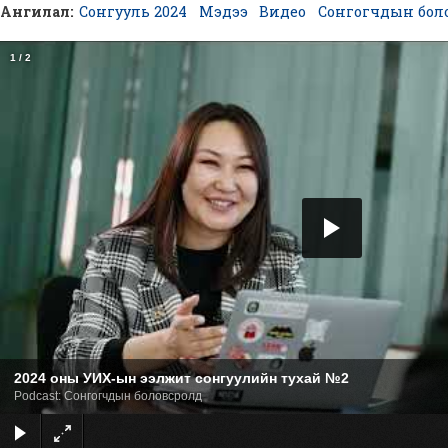
Ангилал:
Сонгууль 2024
Мэдээ
Видео
Сонгогчдын бол
Sk
m
c
1
/
2
2024 оны УИХ-ын ээлжит сонгуулийн тухай №2
Podcast: Сонгогчдын боловсролд