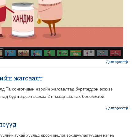
Дэлгэрэнгүй
Сон
бол
рийн жагсаалт
лд Та сонгогчдын нэрийн жагсаалтад бүртгэгдсэн эсэхээ
тад бүртгэгдсэн эсэхээ 2 янзаар шалгах боломжтой.
Дэлгэрэнгүй
Сонг
лсүүд
ж
уулийн тухай хуульд орсон онцлог зохицуулалтуудын нэг нь