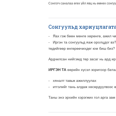
Сонгогч саналаа өгөх үйл явц нь өмнөх сонгу
Сонгуульд хариуцлагат
- Яах гэж бөөн мөнгө хөрөнгө, ажил ч
- Иргэн та сонгуульд яаж оролцдог вэ?
төдийгөөр өнгөрөөчихдөг юм биш биз? 
Ардчилсан нийгэмд төр засаг нь ард ир
ИРГЭН ТА
өөрийн хүсэл зоригоор бат
- хяналт тавьж ажиллуулах
- итгэлийг тань алдаж хөсөрдүүлвээс 
Таны энэ эрхийн хэрэгжих гол арга зам 