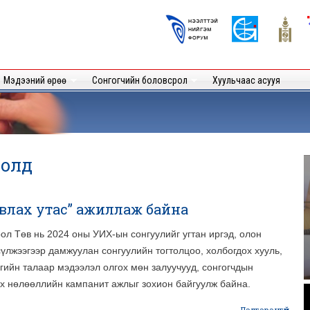
Skip to
main
Logos
content
User
Мэдээний өрөө
Сонгогчийн боловсрол
Хуульчаас асууя
ролд
авлах утас” ажиллаж байна
л Төв нь 2024 оны УИХ-ын сонгуулийг угтан иргэд, олон
үлжээгээр дамжуулан сонгуулийн тогтолцоо, холбогдох хууль,
гийн талаар мэдээлэл олгох мөн залуучууд, сонгогчдын
эх нөлөөллийн кампанит ажлыг зохион байгуулж байна.
.
Дэлгэрэнгүй
abou