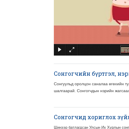
Сонгогчийн бүртгэл, нэ
Сонгуульд оролцон саналаа өгөхийн ту
шалгаарай. Сонгогчдын нэрийн жагсаал
Сонгогчид хориглох зүй
Шинээр батлагдсан Улсын Их Хурлын сонг