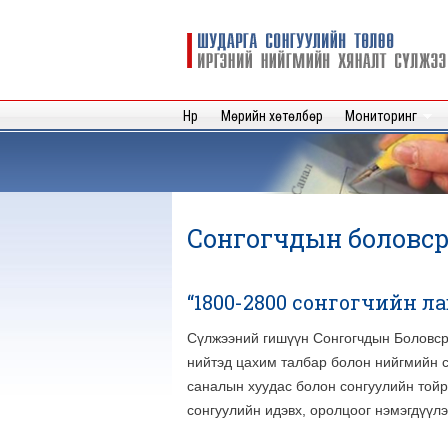
Шударга
сонгуулийн
төлөө иргэний
нийгмийн
Нүүр
Мөрийн хөтөлбөр
Мониторинг
хяналт
сүлжээ
Сонгогчдын боловс
“1800-2800 сонгогчийн л
Сүлжээний гишүүн Сонгогчдын Боловсро
нийтэд цахим талбар болон нийгмийн с
саналын хуудас болон сонгуулийн тойр
сонгуулийн идэвх, оролцоог нэмэгдүүл