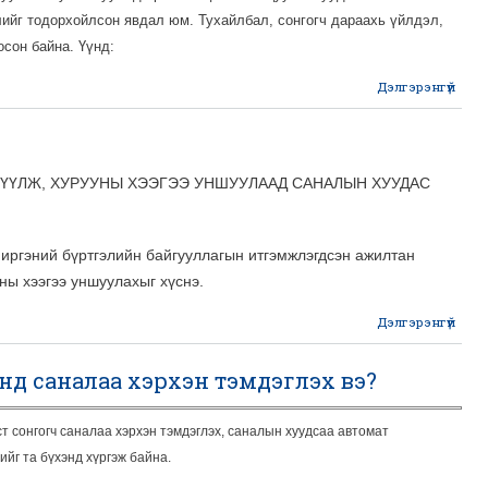
ийг тодорхойлсон явдал юм. Тухайлбал, сонгогч дараахь үйлдэл,
сон байна. Үүнд:
Дэлгэрэнгүй
Сонг
хо
ЗҮҮЛЖ, ХУРУУНЫ ХЭЭГЭЭ УНШУУЛААД САНАЛЫН ХУУДАС
 иргэний бүртгэлийн байгууллагын итгэмжлэгдсэн ажилтан
ны хээгээ уншуулахыг хүснэ.
Дэлгэрэнгүй
a
Сонг
са
нд саналаа хэрхэн тэмдэглэх вэ?
ө
 сонгогч саналаа хэрхэн тэмдэглэх, саналын хуудсаа автомат
йг та бүхэнд хүргэж байна.