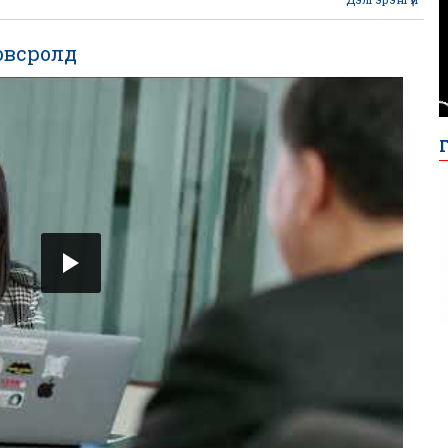
сонг
овсролд
а