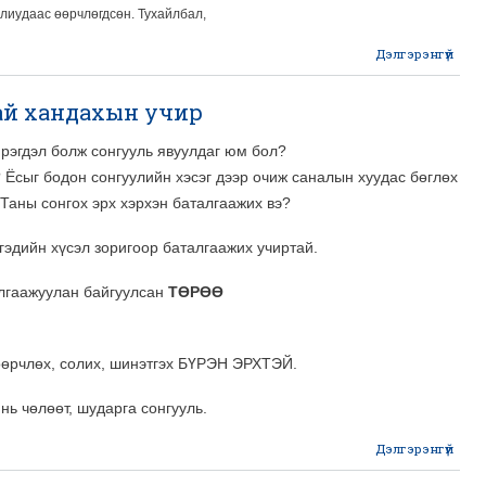
улиудаас өөрчлөгдсөн. Тухайлбал,
Дэлгэрэнгүй
С
са
ай хандахын учир
ху
с
ирэгдэл болж сонгууль явуулдаг юм бол?
тэмд
 Ёсыг бодон сонгуулийн хэсэг дээр очиж саналын хуудас бөглөх
Таны сонгох эрх хэрхэн баталгаажих вэ?
гэдийн хүсэл зоригоор баталгаажих учиртай.
алгаажуулан байгуулсан
ТӨРӨӨ
өөрчлөх, солих, шинэтгэх БҮРЭН ЭРХТЭЙ.
нь чөлөөт, шударга сонгууль.
Дэлгэрэнгүй