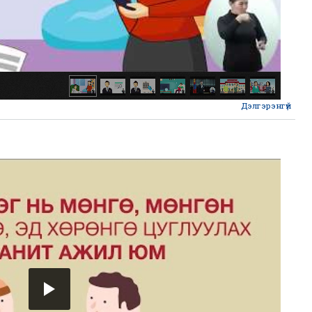
Дэлгэрэнгүй
ab
Вид
6/2
Сонг
өд