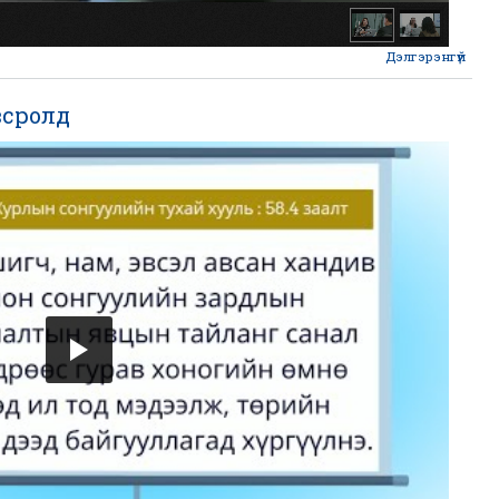
Дэлгэрэнгүй
Сон
всролд
бол