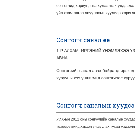
сонгогчид хариуцлага хүлээлгэх үндэслэл
үйл ажиллагаа явуулахыг хуулиар хоригло
Сонгогч санал өгөх
1-Р АЛХАМ. ИРГЭНИЙ ҮНЭМЛЭХЭЭ Ү
АВНА.
Сонгогчийг санал авах байранд ирэхэд
хурууны хээ уншигчид сонгогчоос хуруу
Сонгогч саналын хуудса
УИХ-ын 2012 оны сонгуулийн саналын хуудаст
төхөөрөмжид хэрхэн уншуулах тухай мэдээлли