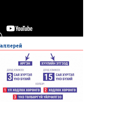
2800
огчийн
лавлах
утас”
жиллаж
байна
Галлерей