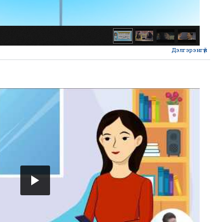
Дэлгэрэнгүй
abou
Сон
бол