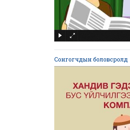
Сонгогчдын боловсролд