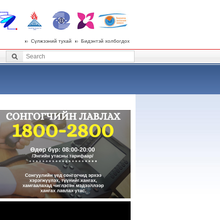
Сүлжээний тухай
Бидэнтэй холбогдох
 menu
Search
Search form
t “1800-