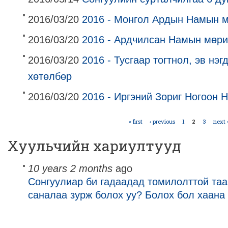
2016/03/20
2016 - Монгол Ардын Намын 
2016/03/20
2016 - Ардчилсан Намын мөри
2016/03/20
2016 - Тусгаар тогтнол, эв нэ
хөтөлбөр
2016/03/20
2016 - Иргэний Зориг Ногоон
« first
‹ previous
1
2
3
next 
Pages
Хуульчийн хариултууд
10 years 2 months
ago
Сонгуулиар би гадаадад томилолттой таа
саналаа зурж болох уу? Болох бол хаана 