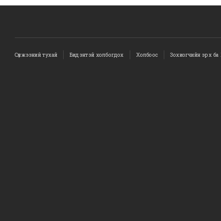
Сүлжээний тухай
Бидэнтэй холбогдох
Холбоос
Зохиогчийн эрх ба