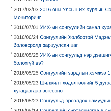
2017/02/03
2016 оны Улсын Их Хурлын С
Мониторинг
2016/07/01
УИХ-ын сонгуулийн санал хур
2016/06/24
Сонгуулийн Холбоотой Мэдээ
боловсролд зарцуулсан цаг
2016/05/25
УИХ-ын сонгуульд нэр дэвшигч
болохгүй вэ?
2016/05/25
Сонгуулийн зардлын хэмжээ 1
2016/05/23
Шилжилт хөдөлгөөнийг 5 дугаа
хугацаагаар зогсооно
2016/05/23
Сонгуульд өрсөлдөх намуудын
2016/05/14
Сонгуулийн сурталчилгаа 6 ду