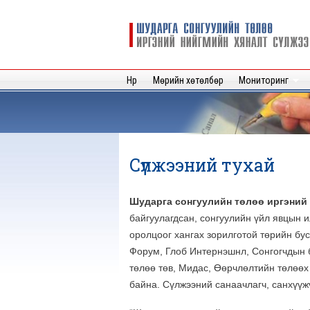
Шударга
сонгуулийн
төлөө иргэний
нийгмийн
Нүүр
Мөрийн хөтөлбөр
Мониторинг
хяналт
сүлжээ
Сүлжээний тухай
Шударга сонгуулийн төлөө иргэний
байгуулагдсан, сонгуулийн үйл явцын 
оролцоог хангах зорилготой төрийн бу
Форум, Глоб Интернэшнл, Сонгогчдын б
төлөө төв, Мидас, Өөрчлөлтийн төлөөх 
байна. Сүлжээний санаачлагч, санхүүж