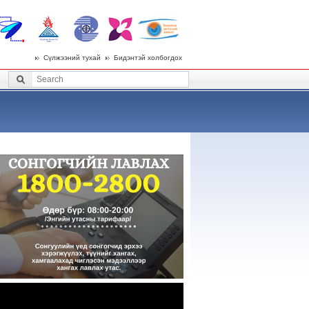
Сүлжээний тухай
Бидэнтэй холбогдох
 menu
Search
Search form