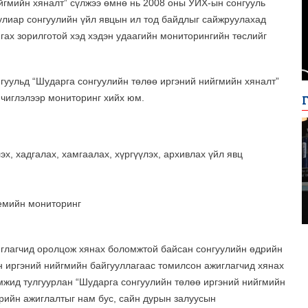
йгмийн хяналт” сүлжээ өмнө нь 2008 оны УИХ-ын сонгууль
улиар сонгуулийн үйл явцын ил тод байдлыг сайжруулахад
нгах зорилготой хэд хэдэн удаагийн мониторингийн төслийг
уульд “Шударга сонгуулийн төлөө иргэний нийгмийн хяналт”
 чиглэлээр мониторинг хийх юм.
х, хадгалах, хамгаалах, хүргүүлэх, архивлах үйл явц
емийн мониторинг
иглагчид оролцож хянах боломжтой байсан сонгуулийн өдрийн
 иргэний нийгмийн байгууллагаас томилсон ажиглагчид хянах
мжид тулгуурлан “Шударга сонгуулийн төлөө иргэний нийгмийн
дрийн ажиглалтыг нам бус, сайн дурын залуусын