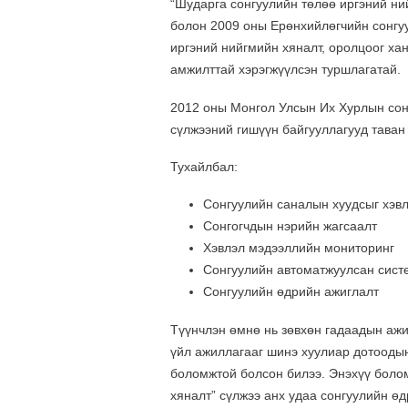
“Шударга сонгуулийн төлөө иргэний ни
болон 2009 оны Ерөнхийлөгчийн сонгу
иргэний нийгмийн хяналт, оролцоог ха
амжилттай хэрэгжүүлсэн туршлагатай.
2012 оны Монгол Улсын Их Хурлын сонг
сүлжээний гишүүн байгууллагууд таван
Тухайлбал:
Cонгуулийн саналын хуудсыг хэвлэ
Cонгогчдын нэрийн жагсаалт
Хэвлэл мэдээллийн мониторинг
Сонгуулийн автоматжуулсан сист
Сонгуулийн өдрийн ажиглалт
Түүнчлэн өмнө нь зөвхөн гадаадын аж
үйл ажиллагааг шинэ хуулиар дотоодын
боломжтой болсон билээ. Энэхүү боло
хяналт” сүлжээ анх удаа сонгуулийн ө