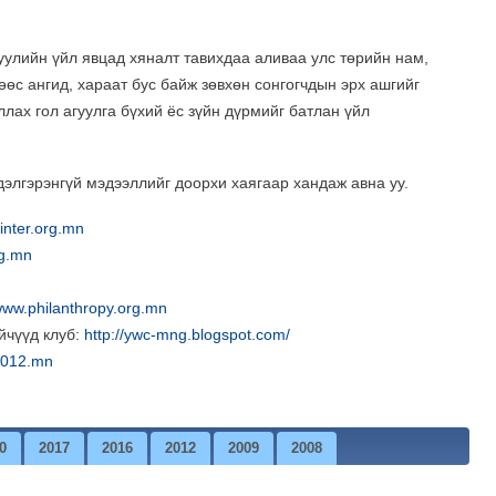
уулийн үйл явцад хяналт тавихдаа аливаа улс төрийн нам,
өс ангид, хараат бус байж зөвхөн сонгогчдын эрх ашгийг
ллах гол агуулга бүхий ёс зүйн дүрмийг батлан үйл
элгэрэнгүй мэдээллийг доорхи хаягаар хандаж авна уу.
inter.org.mn
g.mn
ww.philanthropy.org.mn
йчүүд клуб:
http://ywc-mng.blogspot.com/
012.mn
0
2017
2016
2012
2009
2008