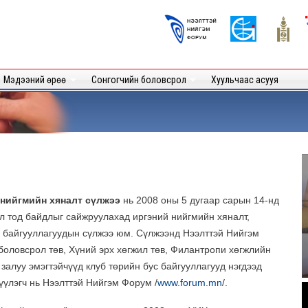
Skip to
main
Logos
content
User
Мэдээний өрөө
Сонгогчийн боловсрол
Хуульчаас асууя
 нийгмийн хяналт сүлжээ
нь 2008 оны 5 дугаар сарын 14-нд
ил тод байдлыг сайжруулахад иргэний нийгмийн хяналт,
с байгууллагуудын сүлжээ юм. Сүлжээнд Нээлттэй Нийгэм
оловсрол төв, Хүний эрх хөгжил төв, Филантропи хөгжлийн
залуу эмэгтэйчүүд клуб төрийн бус байгууллагууд нэгдээд
үүлэгч нь Нээлттэй Нийгэм Форум /
www.forum.mn
/.
.