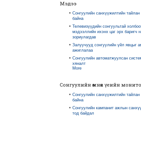
Мэдээ
Сонгуулийн санхүүжилтийн тайлан
байна
Телевизүүдийн сонгуультай холбоо
мэдээллийн ихэнх цаг эрх баригч 
зориулагдав
Залуучууд сонгуулийн үйл явцыг 
ажиглалаа
Сонгуулийн автоматжуулсан систе
хяналт
More
Сонгуулийн өмнөх үеийн монит
Сонгуулийн санхүүжилтийн тайлан
байна
Сонгуулийн кампанит ажлын санхү
тод байдал