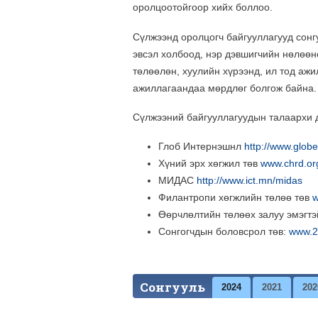
оролцоотойгоор хийх боллоо.
Сүлжээнд оролцогч байгууллагууд сонг
эвсэл холбоод, нэр дэвшигчийн нөлөөнө
төлөөлөн, хуулийн хүрээнд, ил тод ажи
ажиллагаандаа мөрдлөг болгож байна.
Сүлжээний байгууллагуудын талаархи д
Глоб Интернэшнл
http://www.globe
Хүний эрх хөгжил төв
www.chrd.or
МИДАС
http://www.ict.mn/midas
Филантропи хөгжлийн төлөө төв
w
Өөрчлөлтийн төлөөх залуу эмэгтэ
Сонгогчдын боловсрол төв:
www.2
Сонгууль
2024
2021
202