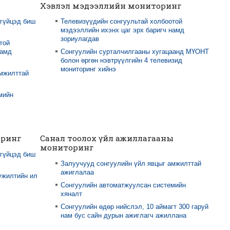
Хэвлэл мэдээллийн мониторинг
 гүйцэд биш
Телевизүүдийн сонгуультай холбоотой
мэдээллийн ихэнх цаг эрх баригч намд
зориулагдав
той
намд
Сонгуулийн сурталчилгааны хугацаанд МҮОНТ
болон өргөн нэвтрүүлгийн 4 телевизид
мониторинг хийнэ
амжилттай
мийн
оринг
Санал тоолох үйл ажиллагааны
мониторинг
 гүйцэд биш
Залуучууд сонгуулийн үйл явцыг амжилттай
ажиглалаа
үжилтийн ил
Сонгуулийн автоматжуулсан системийн
хяналт
Сонгуулийн өдөр нийслэл, 10 аймагт 300 гаруй
нам бус сайн дурын ажиглагч ажиллана