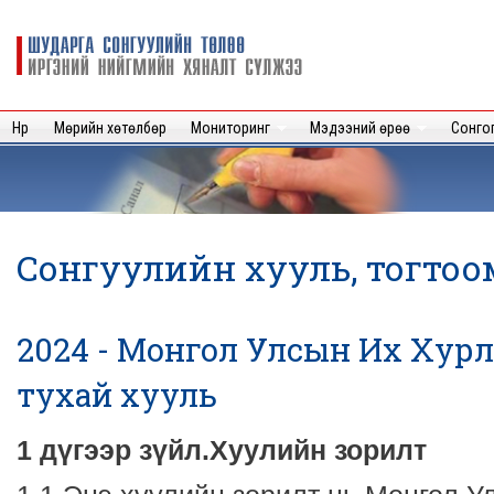
Sk
m
Шударга
c
сонгуулийн
төлөө иргэний
нийгмийн
Нүүр
Мөрийн хөтөлбөр
Мониторинг
Мэдээний өрөө
Сонго
хяналт
сүлжээ
Сонгуулийн хууль, тогто
2024 - Монгол Улсын Их Хур
тухай хууль
1 дүгээр зүйл.Хуулийн зорилт