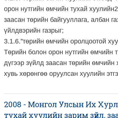
орон нутгийн өмчийн тухай хуулийн2
заасан төрийн байгууллага, албан га
үйлдвэрийн газрыг;
3.1.6.”төрийн өмчийн оролцоотой хуу
Төрийн болон орон нутгийн өмчийн т
дүгээр зүйлд заасан төрийн өмчийн 
хувь хөрөнгөө оруулсан хуулийн этгэ
2008 - Монгол Улсын Их Хур
тухай хуулийн зарим зүйл, з