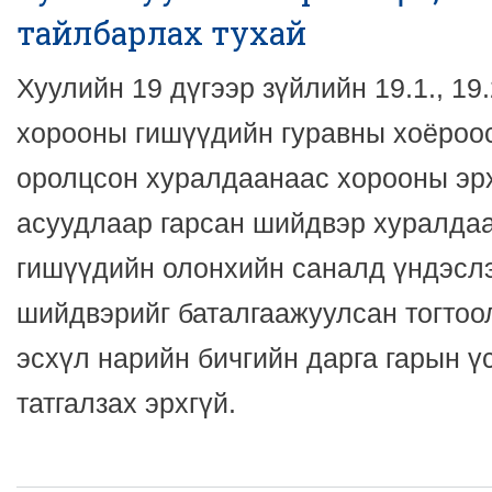
тайлбарлах тухай
Хуулийн 19 дүгээр зүйлийн 19.1., 19.
хорооны гишүүдийн гуравны хоёроо
оролцсон хуралдаанаас хорооны эр
асуудлаар гарсан шийдвэр хуралда
гишүүдийн олонхийн саналд үндэслэ
шийдвэрийг баталгаажуулсан тогтоо
эсхүл нарийн бичгийн дарга гарын ү
татгалзах эрхгүй.