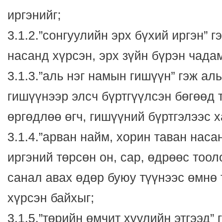
иргэнийг;
3.1.2.”сонгуулийн эрх бүхий иргэн” 
насанд хүрсэн, эрх зүйн бүрэн чада
3.1.3.”аль нэг намын гишүүн” гэж ал
гишүүнээр элсч бүртгүүлсэн бөгөөд 
өргөдлөө өгч, гишүүний бүртгэлээс х
3.1.4.”арван найм, хорин таван наса
иргэний төрсөн он, сар, өдрөөс тоо
санал авах өдөр буюу түүнээс өмнө
хүрсэн байхыг;
3.1.5.”төрийн өмчит хуулийн этгээд”