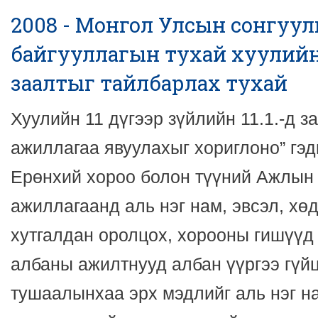
2008 - Монгол Улсын сонгуул
байгууллагын тухай хуулийн 
заалтыг тайлбарлах тухай
Хуулийн 11 дүгээр зүйлийн 11.1.-д з
ажиллагаа явуулахыг хориглоно” гэд
Ерөнхий хороо болон түүний Ажлын
ажиллагаанд аль нэг нам, эвсэл, хө
хутгалдан оролцох, хорооны гишүү
албаны ажилтнууд албан үүргээ гүй
тушаалынхаа эрх мэдлийг аль нэг на