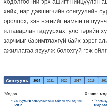
хөдөлгөөний эрх ашигт нийцүүлэн а
хийх, нэр дэвшигчийн сонгуулийн с
оролцох, хэн нэгнийг намын гишүүн
ялгаварлан гадуурхах, улс төрийн ху
зарчмыг баримтлахгүй байх зэрэг ал
ажиллагаа явуулж болохгүй гэж ойлг
Сонгууль
2024
2021
2020
2017
2016
201
Мэдээ
Хэвлэл мэ
Сонгуулийн санхүүжилтийн тайлан гүйцэд биш
Телевизү
байна
мэдээлли