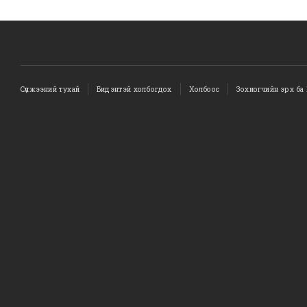
Сүлжээний тухай
Бидэнтэй холбогдох
Холбоос
Зохиогчийн эрх ба