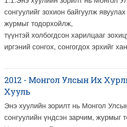
1.1.Энэ хуулийн зорилт нь Монгол 
сонгуулийг зохион байгуулж явуулах
журмыг тодорхойлж,
түүнтэй холбогдсон харилцааг зохи
иргэний сонгох, сонгогдох эрхийг ха
2012 - Монгол Улсын Их Хур
Хууль
Энэ хуулийн зорилт нь Монгол Улсы
сонгуулийн үндсэн зарчим, журмыг 