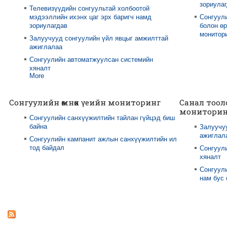
зориула
Телевизүүдийн сонгуультай холбоотой
мэдээллийн ихэнх цаг эрх баригч намд
Сонгуул
зориулагдав
болон өр
монитори
Залуучууд сонгуулийн үйл явцыг амжилттай
ажиглалаа
Сонгуулийн автоматжуулсан системийн
хяналт
More
Сонгуулийн өмнөх үеийн мониторинг
Санал тоол
мониторин
Сонгуулийн санхүүжилтийн тайлан гүйцэд биш
байна
Залуучу
ажиглал
Сонгуулийн кампанит ажлын санхүүжилтийн ил
тод байдал
Сонгуул
хяналт
Сонгуули
нам бус