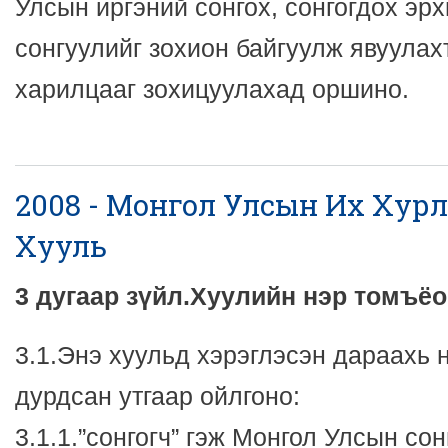
Улсын иргэний сонгох, сонгогдох эрх
сонгуулийг зохион байгуулж явуулах
харилцааг зохицуулахад оршино.
2008 - Монгол Улсын Их Хур
Хууль
3 дугаар зүйл.Хуулийн нэр томъё
3.1.Энэ хуульд хэрэглэсэн дараахь 
дурдсан утгаар ойлгоно:
3.1.1.”сонгогч” гэж Монгол Улсын со