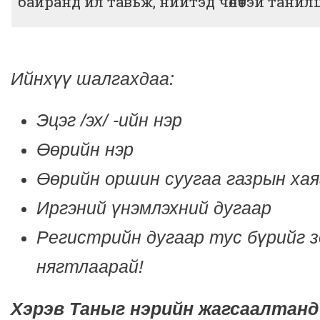
байранд ил тавьж, нийтэд чөлөөтэй тани
Ийнхүү шалгахдаа:
Эцэг /эх/ -ийн нэр
Өөрийн нэр
Өөрийн оршин суугаа газрын хая
Иргэний үнэмлэхний дугаар
Регистрийн дугаар тус бүрийг з
нягтлаарай!
Хэрэв Таныг нэрийн жагсаалтанд