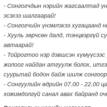
- Сонгогчдын нэрийн жагсаалтад үн
эсэхээ шалгаарай!
- Сонгогчийн үнэмлэхээ хугацаанд 
- Хууль зөрчсөн далд, тэнцвэргүй 
автаарай!
- Тойрогтоо нэр дэвшсэн хүмүүсээс
жолоог найдан атгуулж болох, итгэ
суурьтай бодон байж шилж сонгоор
- Сонгуулийн өдрийн 07.00 - 22.00 
хожимдолгүй санал авах байранд оч