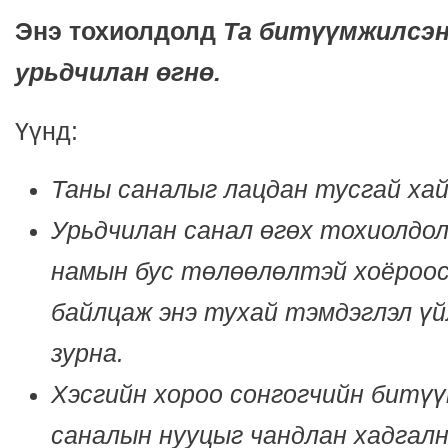
Энэ тохиолдолд
Та битүүмжилсэн
урьдчилан өгнө.
Үүнд:
Таны саналыг лацдан тусгай ха
Урьдчилан санал өгөх тохиолдол
намын бус төлөөлөлтэй хоёроос
байлцаж энэ тухай тэмдэглэл үй
зурна.
Хэсгийн хороо сонгогчийн битү
саналын нууцыг чандлан хадгалн