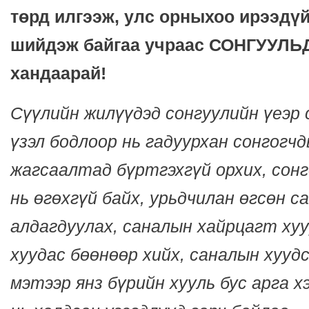
төрд илгээж, улс орныхоо ирээдү
шийдэж байгаа учраас СОНГУУЛ
хандаарай!
Сүүлийн жилүүдэд сонгуулийн үеэр 
үзэл бодлоор нь гадуурхан сонгогч
жагсаалтад бүртгэхгүй орхих, сонг
нь өгөхгүй байх, урьдчилан өгсөн с
алдагдуулах, саналын хайрцагт ху
хуудас бөөнөөр хийх, саналын хуудс
мэтээр янз бүрийн хууль бус арга х