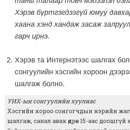
таны талаар товч мэдээлэл дэлгэ
Хэрэв бүртгэгдээгүй юмуу давха
хаана хэнд хандаж засаж залруу
гарч ирнэ.
Хэрэв та Интернэтээс шалгах бо
сонгуулийн хэсгийн хороон дээрэ
шалгаж болно.
УИХ-ын сонгуулийн хуулиас
Хэсгийн хороо сонгогчдын нэрийн жаг
шалгаж, санал авах өдрөөс 15-аас доошгүй 