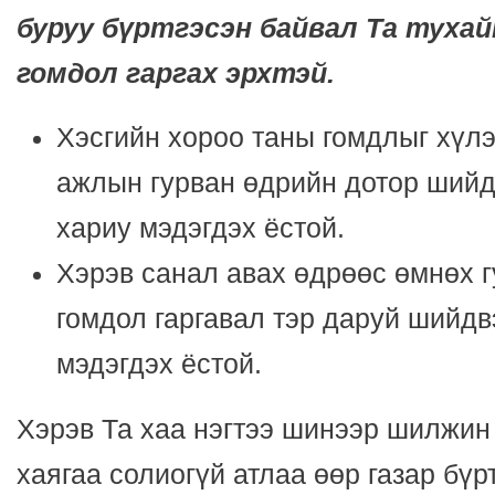
буруу бүртгэсэн байвал Та тухай
гомдол гаргах эрхтэй.
Хэсгийн хороо таны гомдлыг хүл
ажлын гурван өдрийн дотор шийд
хариу мэдэгдэх ёстой.
Хэрэв санал авах өдрөөс өмнөх 
гомдол гаргавал тэр даруй шийдв
мэдэгдэх ёстой.
Хэрэв Та хаа нэгтээ шинээр шилжин
хаягаа солиогүй атлаа өөр газар бүр