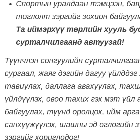
Спортын уралдаан тэмцээн, бая
тоглолт зэргийг зохион байгуул
Та иймэрхүү төрлийн хууль бу
сурталчилгаанд автуузай!
Түүнчлэн сонгуулийн сурталчилга
сургаал, жаяг дэгийн дагуу үйлддэг 
тавиулах, даллага авахуулах, тахи
үйлдүүлэх, овоо тахих гэх мэт үйл
байгуулах, түүнд оролцох, ийм арга
санхүүжүүлэх, шашны эд өглөгийн з
зэргийг хориглодог!