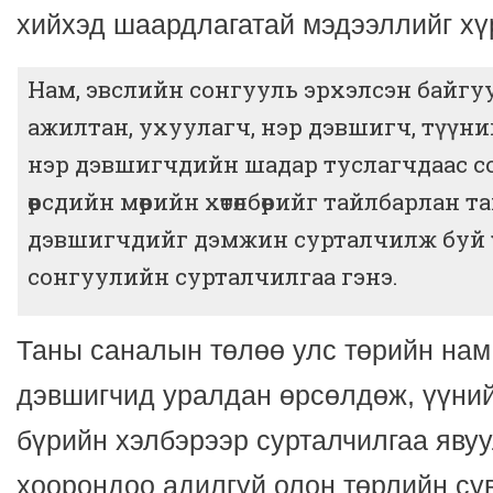
хийхэд шаардлагатай мэдээллийг хү
Нам, эвслийн сонгууль эрхэлсэн байгу
ажилтан, ухуулагч, нэр дэвшигч, түүни
нэр дэвшигчдийн шадар туслагчдаас с
өөрсдийн мөрийн хөтөлбөрийг тайлбарлан т
дэвшигчдийг дэмжин сурталчилж буй 
сонгуулийн сурталчилгаа гэнэ.
Таны саналын төлөө улс төрийн нам,
дэвшигчид уралдан өрсөлдөж, үүний
бүрийн хэлбэрээр сурталчилгаа явуу
хоорондоо адилгүй олон төрлийн сув