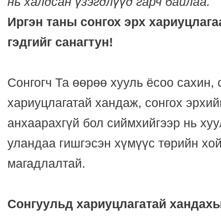
нь халдсан үзэгдлүүд гарч байлаа.
Иргэн таны сонгох эрх хариуцлага
гэдгийг санагтун!
Сонгогч Та өөрөө хууль ёсоо сахин, 
хариуцлагатай хандаж, сонгох эрхий
анхаарахгүй бол сиймхийгээр нь хуу
уландаа гишгэсэн хүмүүс төрийн хой
магадлалтай.
Сонгуульд хариуцлагатай хандахы