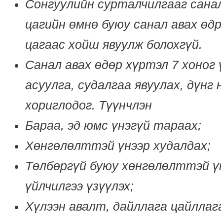
Сонгуулийн сурталчилгааг санал
цагийн өмнө буюу санал авах өд
цагаас хойш явуулж болохгүй.
Санал авах өдөр хүртэл 7 хоног 
асуулга, судалгаа явуулах, дүнг
хориглодог. Түүнчлэн
Бараа, эд юмс үнэгүй тараах;
Х
өнгөлөлттэй үнээр худалдах
;
Төлбөргүй буюу хөнгөлөлттэй ү
үйлчилгээ үзүүлэх;
Хүлээн авалт, дайллага цайллага