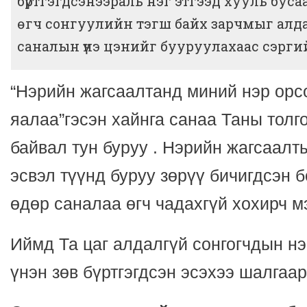
бүртгэгдсэнээраль нэг этгээд хууль бус
өгч сонгуулийн тэгш байх зарчмыг алд
саналын үнэ цэнийг бууруулахаас сэрги
“Нэрийн жагсаалтанд миний нэр орсо
яалаа”гэсэн хайнга санаа Таны толг
байвал тун буруу . Нэрийн жагсаалт
эсвэл түүнд буруу зөрүү бичигдсэн 
өдөр саналаа өгч чадахгүй хохирч м
Иймд Та цаг алдалгүй сонгогчдын н
үнэн зөв бүртгэгдсэн эсэхээ шалгаар