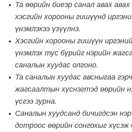
Та өөрийн биеэр санал авах авах
хэсгийн хорооны гишүүнд иргэни
үнэмлэхээ үзүүлнэ.
Хэсгийн хорооны гишүүн иргэний
үнэмлэх тус бүрийг нэрийн жаг
саналын хуудас олгоно.
Та саналын хуудас авсныгаа гэр
жагсаалтын хүснэгтэд өөрийн н
үсгээ зурна.
Саналын хуудсанд бичигдсэн нэ
дотроос өөрийн сонгохыг хүсэж 