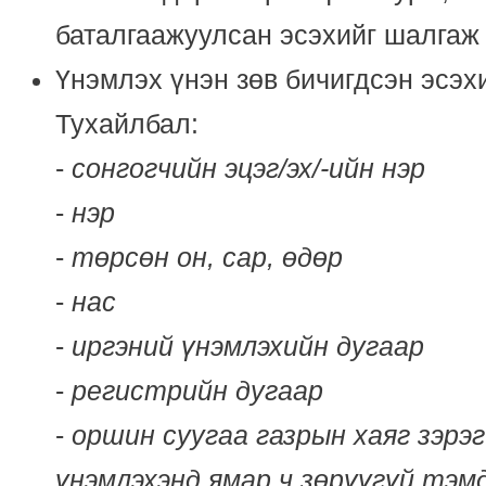
баталгаажуулсан эсэхийг шалгаж 
Үнэмлэх үнэн зөв бичигдсэн эсэх
Тухайлбал:
-
сонгогчийн эцэг/эх/-ийн нэр
-
нэр
-
төрсөн он, сар, өдөр
-
нас
-
иргэний үнэмлэхийн дугаар
-
регистрийн дугаар
-
оршин суугаа газрын хаяг зэрэг
үнэмлэхэнд ямар ч зөрүүгүй тэм