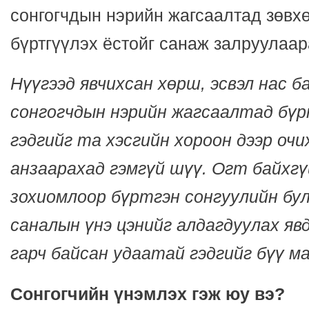
сонгогчдын нэрийн жагсаалтад зөвхө
бүртгүүлэх ёстойг санаж залруулаар
Нүүгээд явчихсан хөрш, эсвэл нас б
сонгогчдын нэрийн жагсаалтад бүр
гэдгийг та хэсгийн хороон дээр очи
анзаарахад гэмгүй шүү. Огт байхгү
зохиомлоор бүртгэн сонгуулийн бул
саналын үнэ цэнийг алдагдуулах яв
гарч байсан удаатай гэдгийг бүү м
Сонгогчийн үнэмлэх гэж юу вэ?