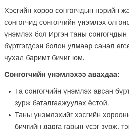
Хэсгийн хороо сонгогчдын нэрийн жа
сонгогчид сонгогчийн үнэмлэх олгон
үнэмлэх бол Иргэн таны сонгогчдын
бүртгэгдсэн болон улмаар санал өгс
чухал баримт бичиг юм.
Сонгогчийн үнэмлэхээ авахдаа:
Та сонгогчийн үнэмлэх авсан бүрт
зурж баталгаажуулах ёстой.
Таны үнэмлэхийг хэсгийн хороон
бичгийн дарга гарын үсэг зурж, т