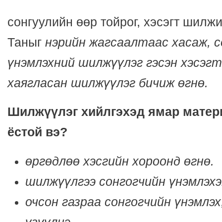
сонгуулийн өөр тойрог, хэсэгт шилж
Таныг
нэрийн жагсаалтаас хасаж, с
үнэмлэхний шилжүүлэг гэсэн хэсэгт
хаягласан шилжүүлэг бичиж өгнө.
Шилжүүлэг хийлгэхэд ямар матер
ёстой вэ?
өргөдлөө хэсгийн хороонд өгнө.
шилжүүлгээ сонгогчийн үнэмлэхэ
очсон газраа сонгогчийн үнэмлэх