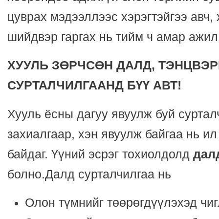
цуврах мэдээллээс хэрэгтэйгээ авч, х
шийдвэр гаргах нь тийм ч амар ажил
ХУУЛЬ ЗӨРЧСӨН ДАЛД, ТЭНЦВЭР
СУРТАЛЧИЛГААНД БҮҮ АВТ!
Хууль ёсны дагуу явуулж буй суртал
захиалгаар, хэн явуулж байгаа нь ил
байдаг. Үүний эсрэг тохиолдолд
дал
болно.Далд сурталчилгаа нь
Олон түмнийг төөрөгдүүлэхэд чи