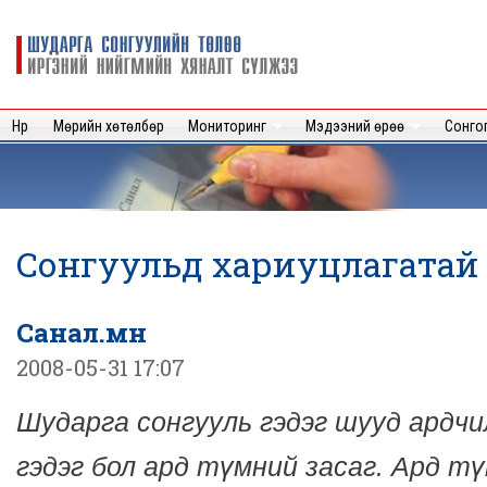
Sk
m
Шударга
c
сонгуулийн
төлөө иргэний
нийгмийн
Нүүр
Мөрийн хөтөлбөр
Мониторинг
Мэдээний өрөө
Сонго
хяналт
сүлжээ
Сонгуульд хариуцлагатай
Санал.мн
2008-05-31 17:07
Шударга сонгууль гэдэг шууд ардчи
гэдэг бол ард түмний засаг. Ард тү