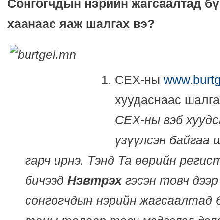
Сонгогчдын нэрийн жагсаалтад бү
хаанаас яаж шалгах вэ?
СЕХ-ны
www.b
urt
хуудаснаас шалга
СЕХ-ны вэб хуудс
үзүүлсэн байгаа 
гарч ирнэ. Тэнд Та өөрийн регис
бичээд
Нэвтрэх
гэсэн товч дээр
сонгогчдын нэрийн жагсаалтад 