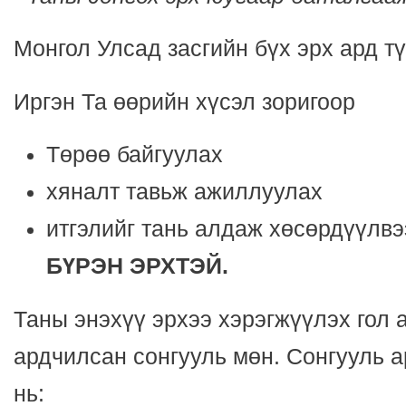
Монгол Улсад засгийн бүх эрх ард т
Иргэн Та өөрийн хүсэл зоригоор
Төрөө байгуулах
хяналт тавьж ажиллуулах
итгэлийг тань алдаж хөсөрдүүлв
БҮРЭН ЭРХТЭЙ.
Таны энэхүү эрхээ хэрэгжүүлэх гол 
ардчилсан сонгууль мөн. Сонгууль а
нь: