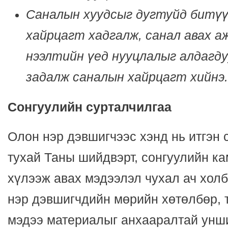
Саналын хуудсыг дугтуйд битү
хайрцагт хадгалж, санал авах 
нээлтийн үед нууцлалыг алдагду
задалж саналын хайрцагт хийнэ.
Сонгуулийн сурталчилгаа
Олон нэр дэвшигчээс хэнд нь итгэн 
тухай Таны шийдвэрт, сонгуулийн к
хүлээж авах мэдээлэл чухал ач холб
нэр дэвшигчдийн мөрийн хөтөлбөр, 
мэдээ материалыг анхааралтай унш