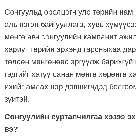
Сонгуульд оролцогч улс төрийн нам,
аль нэгэн байгууллага, хувь хүмүүс
мөнгө авч сонгуулийн кампанит ажи
хариуг төрийн эрхэнд гарсныхаа дар
төлсөн мөнгөнөөс эргүүлж барихгүй г
гэдгийг хатуу санан мөнгө хөрөнгө х
ихийг амлах нэр дэвшигчдэд болгоо
зүйтэй.
Сонгуулийн сурталчилгаа хэзээ эх
вэ?