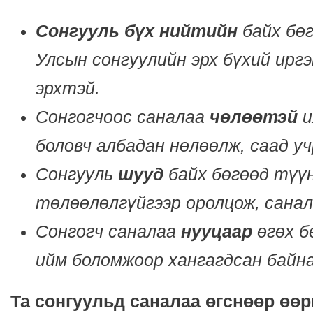
Сонгууль бүх нийтийн
байх бө
Улсын сонгуулийн эрх бүхий иргэ
эрхтэй.
Сонгогчоос саналаа
чөлөөтэй
и
боловч албадан нөлөөлж, саад уч
Сонгууль
шууд
байх бөгөөд түүн
төлөөлөлгүйгээр оролцож, санал
Сонгогч саналаа
нууцаар
өгөх б
ийм боломжоор хангагдсан байна
Та сонгуульд саналаа өгснөөр өө