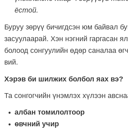
ёстой.
Буруу зөрүү бичигдсэн юм байвал б
засуулаарай. Хэн нэгний гаргасан я
болоод сонгуулийн өдөр саналаа өгч
вий.
Хэрэв би шилжих болбол яах вэ?
Та сонгогчийн үнэмлэх хүлээн авсн
албан томилолтоор
өвчний учир