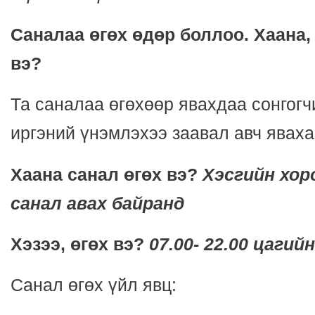
Саналаа өгөх өдөр боллоо. Хаана,
вэ?
Та саналаа өгөхөөр явахдаа сонгог
иргэний үнэмлэхээ заавал авч явах
Хаана санал өгөх вэ?
Хэсгийн хор
санал авах байранд
Хэзээ, өгөх вэ?
07.00- 22.00 цагий
Санал өгөх үйл явц: