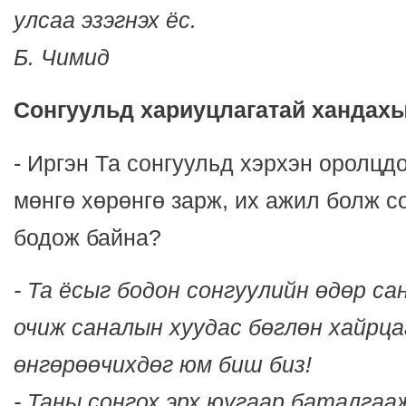
улсаа эзэгнэх ёс.
Б. Чимид
Сонгуульд хариуцлагатай хандах
- Иргэн Та сонгуульд хэрхэн оролцдо
мөнгө хөрөнгө зарж, их ажил болж с
бодож байна?
- Та ёсыг бодон сонгуулийн өдөр са
очиж саналын хуудас бөглөн хайрц
өнгөрөөчихдөг юм биш биз!
- Таны сонгох эрх юугаар баталгаа