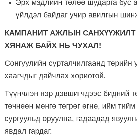
Эрх мэдлийн төлөө шударга бус а
үйлдэл байдаг учир авилгын шин
КАМПАНИТ АЖЛЫН САНХҮҮЖИЛТ 
ХЯНАЖ БАЙХ НЬ ЧУХАЛ!
Сонгуулийн сурталчилгаанд төрийн 
хаагчдыг дайчлах хориотой.
Түүнчлэн нэр дэвшигчдээс бидний т
төчнөөн мөнгө төгрөг өгнө, ийм тий
сургуульд оруулна, гадаадад явуулн
явдал гардаг.