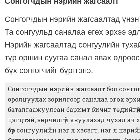
Сонгогчдын нэрийн жагсаалт
Сонгогчдын нэрийн жагсаалтад үнэн 
Та сонгуульд саналаа өгөх эрхээ эд
Нэрийн жагсаалтад сонгуулийн тухай
түр оршин суугаа санал авах өдрөөс
бүх сонгогчийг бүртгэнэ.
Сонгогчдын нэрийн жагсаалт бол сонгог
оролцуулах зорилгоор саналаа өгөх эрх
баталгаажуулсан баримт бичиг төдийгү
цэгцтэй, зөрчилгүй явуулахад чухал ач 
бүр сонгуулийн нэг л хэсэгт, нэг л нэри