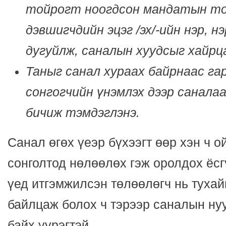
тойрогт ноогдсон мандатын то
дэвшигчдийн эцэг /эх/-ийн нэр, 
дугуйлж, саналын хуудсыг хайрц
Таныг санал хураах байрнаас га
сонгогчийн үнэмлэх дээр саналаа
бичиж тэмдэглэнэ.
Санал өгөх үеэр бүхээгт өөр хэн ч о
сонголтод нөлөөлөх гэж оролдох ёс
үед итгэмжилсэн төлөөлөгч нь тухай
байлцаж болох ч тэрээр саналын ну
байх үүрэгтэй.