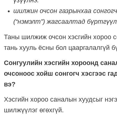
үзүүлнэ.
шилжин очсон газрынхаа сонгог
(“нэмэлт”) жагсаалтад бүртгүүл
Таны шилжиж очсон хэсгийн хороо с
тань хууль ёсны бол цааргалалгүй бү
Сонгуулийн хэсгийн хороонд сана
очсоноос хойш сонгогч хэсгээс га
вэ?
Хэсгийн хороо саналын хуудсыг нэгэ
шилжүүлэг өгөхгүй.