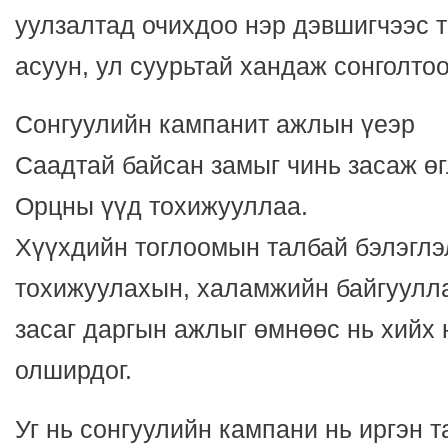
уулзалтад очихдоо нэр дэвшигчээс 
асуун, ул суурьтай хандаж сонголтоо
Сонгуулийн кампанит ажлын үеэр
Саадтай байсан замыг чинь засаж өг
Орцны үүд тохижууллаа.
Хүүхдийн тоглоомын талбай бэлэглэл
тохижуулахын, халамжийн байгуулла
засаг даргын ажлыг өмнөөс нь хийх 
олширдог.
Уг нь сонгуулийн кампани нь иргэн т