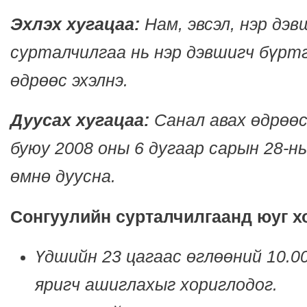
Эхлэх хугацаа:
Нам, эвсэл, нэр дэ
сурталчилгаа нь нэр дэвшигч бүртг
өдрөөс эхэлнэ.
Дуусах хугацаа:
Санал авах өдрөөс
буюу 2008 оны 6 дугаар сарын 28-н
өмнө дуусна.
Сонгуулийн сурталчилгаанд юуг х
Үдшийн 23 цагаас өглөөний 10.0
яригч ашиглахыг хориглодог.