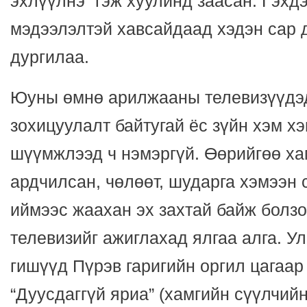
эхлүүлнэ” гэж хуулинд заасан. Гэхдэ
мэдээлэлтэй хавсайдаад хэдэн сар 
дургилаа.
Юуны өмнө арилжааны телевизүүдэд
зохицуулалт байтугай ёс зүйн хэм хэ
шүүмжлээд ч нэмэргүй. Өөрийгөө ха
ардчилсан, чөлөөт, шударга хэмээн с
иймээс жаахан эх захтай байж болзо
телевизийг ажиглахад ялгаа алга. У
гишүүд Пүрэв гаригийн оргил цагаар
“Дуусдаггүй яриа” (хамгийн сүүлчий