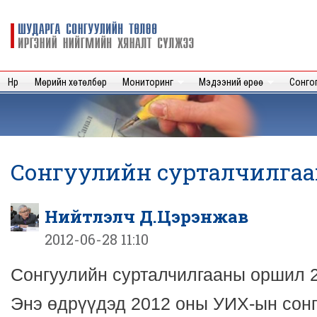
Sk
m
Шударга
c
сонгуулийн
төлөө иргэний
нийгмийн
Нүүр
Мөрийн хөтөлбөр
Мониторинг
Мэдээний өрөө
Сонго
хяналт
сүлжээ
Сонгуулийн сурталчилга
Нийтлэлч Д.Цэрэнжав
2012-06-28 11:10
Сонгуулийн сурталчилгааны оршил
Энэ өдрүүдэд 2012 оны УИХ-ын сонг