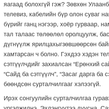
яагаад болохгүй гэж? Зөвхөн Улаан
телевиз, кабелийн бүр олон суваг на
бүрийг ганц нэгээр, хоёр гурваар, н
тал талаас төлөөлөл оролцуулж, ба
дүгнүүлж ярилцахыгзөвшөөрсөн байн
хамтарсан ч болно. Гэхдээ хэдэн те
сэтгүүлчдийг захиалсан “Ерөнхий сай
“Сайд ба сэтгүүлч”, “Засаг дарга ба с
бөөндсөн сурталчилгааг хэлээгүй.
Ирэх сонгуулийн сурталчилгаа гурав
үргэлжилнэ. Эхлэнгүүтээ дуусна. Са