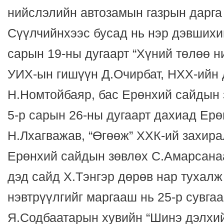
нийслэлийн автозамын газрын дарга
Сүүлчийнхээс бусад нь нэр дэвшихий
сарын 19-ны дугаарт “Хүний төлөө н
УИХ-ын гишүүн Д.Очирбат, НХХ-ийн 
Н.Номтойбаяр, бас Ерөнхий сайдын 
5-р сарын 26-ны дугаарт дахиад Ер
Н.Лхагважав, “Өгөөж” ХХК-ий захира
Ерөнхий сайдын зөвлөх С.Амарсанаа
дэд сайд Х.Тэнгэр дөрөв нар тухалж
нэвтрүүлгийг маргааш нь 25-р сувгаа
Я.Содбаатарын хувийн “Шинэ дэлхий