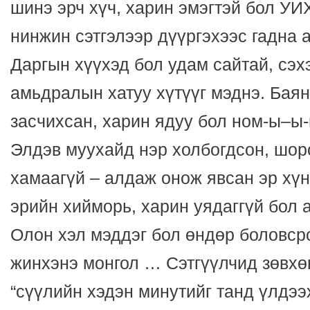
шинэ эрч хүч, харин эмэгтэй бол УИ
нинжин сэтгэлээр дүүргэхээс гадна а
Даргын хүүхэд бол удам сайтай, сэх
амьдралын хатуу хүтүүг мэднэ. Баян 
засчихсан, харин ядуу бол ном-ы–ы-
Элдэв муухайд нэр холбогдсон, шоро
хамаагүй – алдаж онож явсан эр хүн
эрийн хийморь, харин уядаггүй бол 
Олон хэл мэддэг бол өндөр боловсро
жинхэнэ монгол … Сэтгүүлчид зөвхө
“сүүлийн хэдэн минутийг танд үлдээх