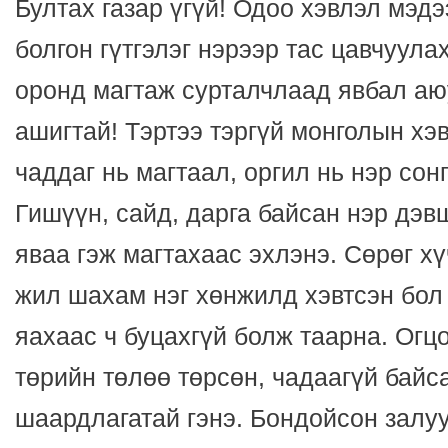
Бултах газар үгүй! Одоо хэвлэл мэ
болгон гүтгэлэг нэрээр тас цавчуула
оронд магтаж сурталчлаад явбал аю
ашигтай! Тэртээ тэргүй монголын хэ
чаддаг нь магтаал, оргил нь нэр сон
Гишүүн, сайд, дарга байсан нэр дэвш
яваа гэж магтахаас эхлэнэ. Сөрөг х
жил шахам нэг хөнжилд хэвтсэн бол
яахаас ч буцахгүй болж таарна. Огцо
төрийн төлөө төрсөн, чадаагүй байса
шаардлагатай гэнэ. Бондойсон залу