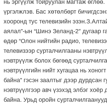
нь эргүүлж тойруулан магтаж өглөө. 
үргэлжлэв. Бас хөтөлбөрт бичигдсэн
хооронд тус телевизийн эзэн.З.Алта
аялал”-ын “Шинэ Зеланд-2″ дугаар г
өдөр “Олон нийтийн радио, телевизэ
телевизээр сурталчилгааны нэвтрүүл
нэвтрүүлж болох бөгөөд сурталчилг
нэвтрүүлгийн нийт хугацаа нь хоногт
байна” гэсэн заалтыг дээр дурдсан г
нэвтрүүлгээр авч үзэхэд элбэг хоёр 
байна. Урьд оройн сурталчилгаанууд