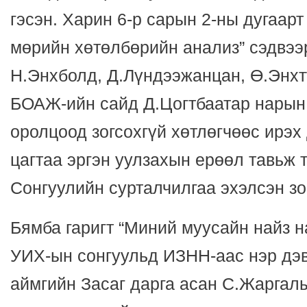
гэсэн. Харин 6-р сарын 2-ны дугаар
мөрийн хөтөлбөрийн анализ” сэдвэ
Н.Энхболд, Д.Лүндээжанцан, Ө.Энх
БОАЖ-ийн сайд Д.Цогтбаатар нарын
оролцоод зогсохгүй хөтлөгчөөс ирэх
цагтаа эргэн уулзахын ерөөл тавьж т
Сонгуулийн сурталчилгаа эхэлсэн зо
Бямба гаригт “Миний муусайн найз н
УИХ-ын сонгуульд ИЗНН-аас нэр дэв
аймгийн Засаг дарга асан С.Жаргал