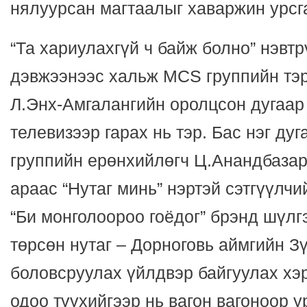
нялуурсан магтаалыг хаваржин урсг
“Та хариулахгүй ч байж болно” нэвт
дэвжээнээс хальж MCS группийн тэр
Л.Энх-Амгалангийн оролцсон дугаар 
телевизээр гарах нь тэр. Бас нэг ду
группийн ерөнхийлөгч Ц.Анандбаза
араас “Нутаг минь” нэртэй сэтгүүлчи
“Би монголоороо гоёдог” брэнд шүлг
төрсөн нутаг – Дорноговь аймгийн З
боловсруулах үйлдвэр байгуулах хэр
одоо түүхийгээр нь вагон вагоноор 