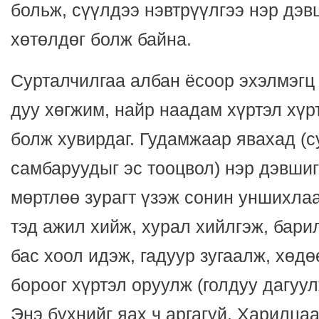
больж, сүүлдээ нэвтрүүлгээ нэр дэ
хөтөлдөг болж байна.
Сурталчилгаа албан ёсоор эхэлмэгц
дуу хөгжим, найр наадам хүртэл хүр
болж хувирдаг. Гудамжаар явахад (
самбаруудыг эс тооцвол) нэр дэвшиг
мөртлөө зурагт үзэж сонин уншихла
тэд ажил хийж, хурал хийлгэж, барил
бас хоол идэж, гадуур зугаалж, хөдө
бороог хүртэл оруулж (голдуу дагуул
Энэ бүхнийг яах ч аргагүй. Харилца