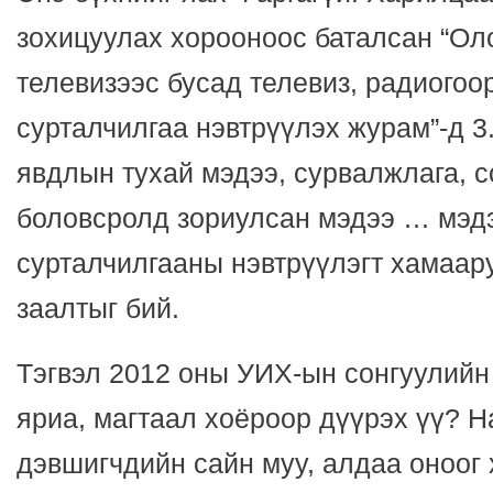
зохицуулах хорооноос баталсан “Ол
телевизээс бусад телевиз, радиогоо
сурталчилгаа нэвтрүүлэх журам”-д 3
явдлын тухай мэдээ, сурвалжлага, 
боловсролд зориулсан мэдээ … мэд
сурталчилгааны нэвтрүүлэгт хамаару
заалтыг бий.
Тэгвэл 2012 оны УИХ-ын сонгуулийн
яриа, магтаал хоёроор дүүрэх үү? Н
дэвшигчдийн сайн муу, алдаа оноог