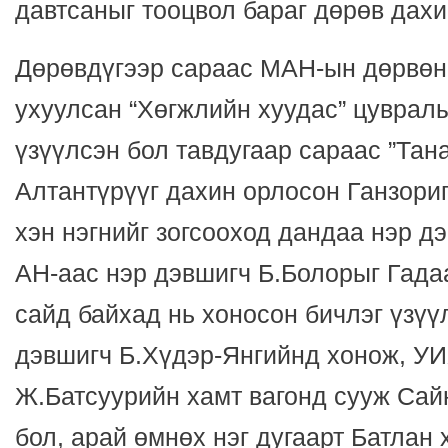
давтсаныг тооцвол бараг дөрөв дахи
Дөрөвдүгээр сараас МАН-ын дөрвөн
ухуулсан “Хөгжлийн хуудас” цуврал
үзүүлсэн бол тавдугаар сараас ”Тан
Алтантүрүүг дахин орлосон Ганзори
хэн нэгнийг зогсооход дандаа нэр 
АН-аас нэр дэвшигч Б.Болорыг Гад
сайд байхад нь хоносон бичлэг үзү
дэвшигч Б.Хүдэр-Янгийнд хонож, У
Ж.Батсуурийн хамт вагонд сууж Са
бол, арай өмнөх нэг дугаарт Батлан