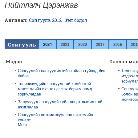
Нийтлэлч Цэрэнжав
Ангилал:
Сонгууль 2012
Үзэл бодол
Сонгууль
2024
2021
2020
2017
2016
201
Мэдээ
Хэвлэл мэ
Сонгуулийн санхүүжилтийн тайлан гүйцэд биш
Телевизү
байна
мэдээлли
зориула
Телевизүүдийн сонгуультай холбоотой
мэдээллийн ихэнх цаг эрх баригч намд
Сонгуул
зориулагдав
болон өр
монитори
Залуучууд сонгуулийн үйл явцыг амжилттай
ажиглалаа
Сонгуулийн автоматжуулсан системийн
хяналт
More