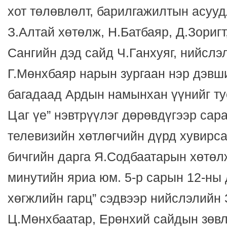
хот төлөвлөлт, барилгажилтын асуу
З.Алтай хөтөлж, Н.Батбаяр, Д.Зоригт
Сангийн дэд сайд Ч.Ганхуяг, нийслэ
Г.Мөнхбаяр нарын зургаан нэр дэвш
багадаад Ардын намынхан үүнийг ту
Цаг үе” нэвтрүүлэг дөрөвдүгээр сар
телевизийн хөтлөгчийн дүрд хувирс
бичгийн дарга Я.Содбаатарын хөтөлж
минутийн яриа юм. 5-р сарын 12-ны 
хөгжлийн гарц” сэдвээр нийслэлийн 
Ц.Мөнхбаатар, Ерөнхий сайдын зөвл