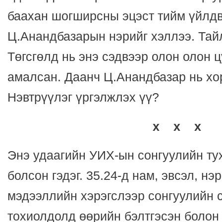
баахан шогширсны эцэст тийм үйлдв
Ц.Анандбазарын нэрийг хэллээ. Тайл
Төгсгөлд нь энэ сэдвээр олон олон 
амалсан. Даанч Ц.Анандбазар нь хо
Нэвтрүүлэг үргэлжлэх үү?
x x x
Энэ удаагийн УИХ-ын сонгуулийн тух
болсон гэдэг. 35.24-д нам, эвсэл, нэ
мэдээллийн хэрэгслээр сонгуулийн 
тохиолдолд өөрийн бэлтгэсэн болон