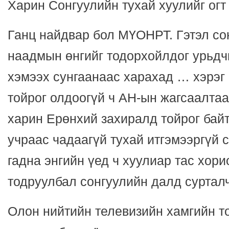
Харин Сонгуулийн тухай хуулийг огт 
Ганц найдвар бол МҮОНРТ. Гэтэл со
наадмын өнгийг тодорхойлдог урьдч
хэмээх сунгаанаас харахад … хэрэг 
тойрог олдоогүй ч АН-ын жагсаалтаа
харин Ерөнхий захиралд тойрог бай
учраас чадаагүй тухай итгэмээргүй 
гадна энгийн үед ч хуулиар тас хори
тодруулбал сонгуулийн далд сурталч
Олон нийтийн телевизийн хамгийн т