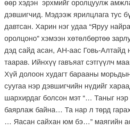
өөр хэдэн эрхмийг оролцуулж амжла
дэвшигчид. Мэдээж ярилцлага тус б
давтсан. Харин нэг удаа “Яруу найр
оролцоно” хэмээн хөтөлбөртөө зарл
дэд сайд асан, АН-аас Говь-Алтайд 
таарав. Ийнхүү гавъяат сэтгүүлч ма
Хүй долоон худагт барааны морьдын
суугаа нэр дэвшигчийн нүдийг хара
шархирдаг болсон мэт “… Таныг нэр
баярлаж байна… Та нар л төрд гара
… Яасан сайхан юм бэ…” маягийн ас