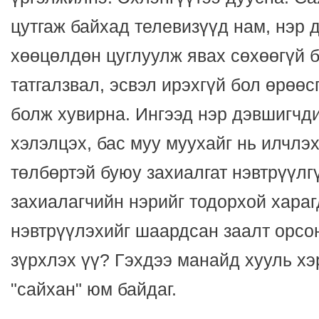
цутгаж байхад телевизүүд нам, нэр
хөөцөлдөн цуглуулж явах сөхөөгүй ба
татгалзвал, эсвэл ирэхгүй бол өрөөс
болж хувирна. Ингээд нэр дэвшигч
хэлэлцэх, бас муу муухайг нь илчлэх
төлбөртэй буюу захиалгат нэвтрүүлг
захиалагчийн нэрийг тодорхой хара
нэвтрүүлэхийг шаардсан заалт орсо
зүрхлэх үү? Гэхдээ манайд хууль хэ
"сайхан" юм байдаг.