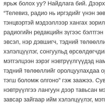
ярьж болох уу? Найдлага бий. Дээрх
“Телевиз, радио нь иргэдийг үнэн зөв
тэнцвэртэй мэдээллээр хангах зорил
радиогийн редакцийн зүгээс бэлтгэн
эвсэл, нэр дэвшигч, тэдний төлөөлл
хэлэлцүүлэг, сонгуульд өрсөлдөгчд
мэтгэлцээн зэрэг нэвтрүүлгүүдэд нам
тэдний төлөөллийг оролцуулахдаа о
тэгш боломж олгоно” гэж заажээ. Сув
нэвтрүүлгээ лангуун дээр тавьсан м
завсар зайгаар ийм хэлэлцүүлэг, мэ