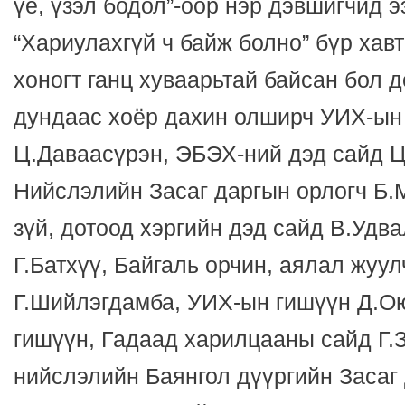
үе, үзэл бодол”-оор нэр дэвшигчид 
“Хариулахгүй ч байж болно” бүр хав
хоногт ганц хуваарьтай байсан бол 
дундаас хоёр дахин олширч УИХ-ын
Ц.Даваасүрэн, ЭБЭХ-ний дэд сайд 
Нийслэлийн Засаг даргын орлогч Б.
зүй, дотоод хэргийн дэд сайд В.Удв
Г.Батхүү, Байгаль орчин, аялал жуу
Г.Шийлэгдамба, УИХ-ын гишүүн Д.О
гишүүн, Гадаад харилцааны сайд Г.
нийслэлийн Баянгол дүүргийн Засаг 