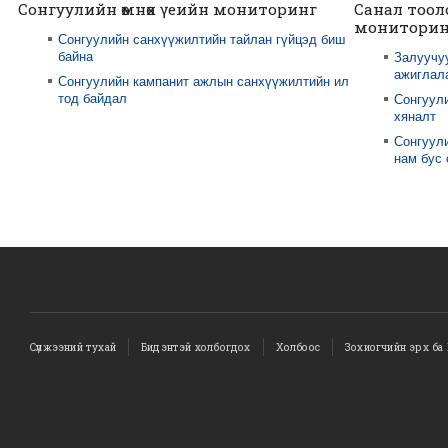
Сонгуулийн өмнөх үеийн мониторинг
Санал тоол
мониторин
Сонгуулийн санхүүжилтийн тайлан гүйцэд биш
байна
Залуучу
ажиглал
Сонгуулийн кампанит ажлын санхүүжилтийн ил
тод байдал
Сонгуул
хяналт
Сонгуули
нам бус
Сүлжээний тухай
Бидэнтэй холбогдох
Холбоос
Зохиогчийн эрх ба