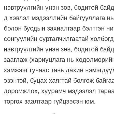
нэвтрүүлгийн үнэн зөв, бодитой байд
д хэвлэл мэдээллийн байгууллага нь
болон бусдын захиалгаар бэлтгэн ни
сонгуулийн сурталчилгаатай холбогд
нэвтрүүлгийн үнэн зөв, бодитой бай
зааглаж (хариуцлага нь хөдөлмөрий
хэмжээг гучаас тавь дахин нэмэгдүүл
эзэнтэй, буцах хаягтай болгож байга
доромжлох, хуурамч мэдээлэл тараа
торгох заалтаар гүйцээсэн юм.