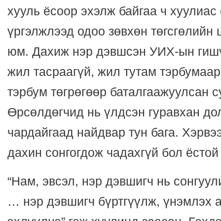
хууль ёсоор эхэлж байгаа ч хуулиас
үргэлжлээд одоо зөвхөн төгсгөлийн 
юм. Дахиж нэр дэвшсэн УИХ-ын гиш
жил тасраагүй, жил тутам тэрбумаар,
тэрбум төгрөгөөр баталгаажуулсан с
Өрсөлдөгчид нь үлдсэн гуравхан дол
чардайгаад найдвар тун бага. Хэрвэ
дахин сонгогдож чадахгүй бол ёстой 
“Нам, эвсэл, нэр дэвшигч нь сонгуул
… нэр дэвшигч бүртгүүлж, үнэмлэх 