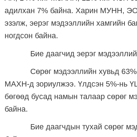
адилхан 7% байна. Харин МУНН, ЭО
эзэлж, эерэг мэдээллийн хамгийн б
ногдсон байна.
Бие даагчид эерэг мэдээллийн 
Сөрөг мэдээллийн хувьд 63%-ий
МАХН-д зориулжээ. Үлдсэн 5%-нь Ү
бөгөөд бусад намын талаар сөрөг м
байна.
Бие даагчдын тухай сөрөг мэдэ