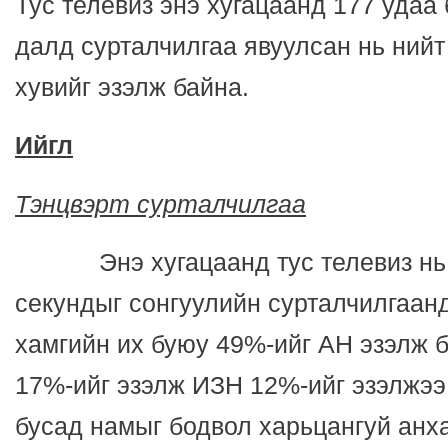
Тус телевиз энэ хугацаанд 177 удаа
далд сурталчилгаа явуулсан нь нийт
хувийг эзэлж байна.
Ийгл
Тэнцвэрт сурталчилгаа
Энэ хугацаанд тус телевиз нь н
секундыг сонгуулийн сурталчилгаан
хамгийн их буюу 49%-ийг АН эзэлж 
17%-ийг эзэлж ИЗН 12%-ийг эзэлжээ
бусад намыг бодвол харьцангуй анх