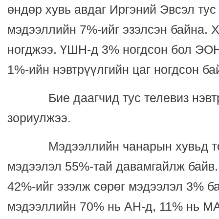
өндөр хувь авдаг Иргэний Эвсэл тус
мэдээллийн 7%-ийг эзэлсэн байна. 
ногджээ. ҮШН-д 3% ногдсон бол ЭОН
1%-ийн нэвтрүүлгийн цаг ногдсон ба
Бие даагчид тус телевиз нэвтрү
зориулжээ.
Мэдээллийн чанарын хувьд төв
мэдээлэл 55%-тай давамгайлж байв.
42%-ийг эзэлж сөрөг мэдээлэл 3% б
мэдээллийн 70% нь АН-д, 11% нь МА