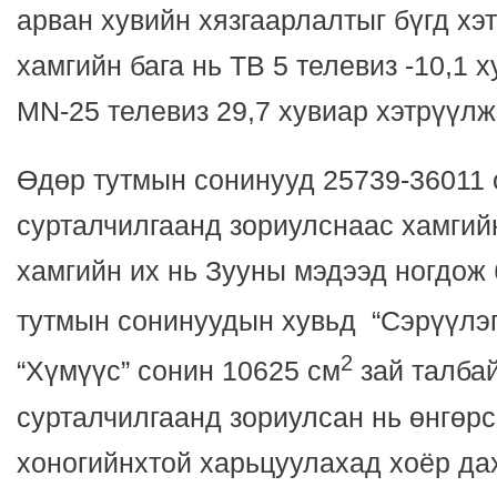
арван хувийн хязгаарлалтыг бүгд хэ
хамгийн бага нь ТВ 5 телевиз -10,1 х
MN-25 телевиз 29,7 хувиар хэтрүүл
Өдөр тутмын сонинууд 25739-36011 
сурталчилгаанд зориулснаас хамгий
хамгийн их нь Зууны мэдээд ногдож 
тутмын сонинуудын хувьд “Сэрүүлэг
2
“Хүмүүс” сонин 10625 см
зай талба
сурталчилгаанд зориулсан нь өнгөр
хоногийнхтой харьцуулахад хоёр да