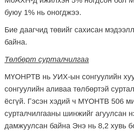
МоАХН-д ижилхэн 5% ногдсон бол М
буюу 1% нь оногджээ.
Бие даагчид төвийг сахисан мэдээл
байна.
Төлбөрт сурталчилгаа
МҮОНРТВ нь УИХ-ын сонгуулийн хуу
сонгуулийн аливаа төлбөртэй сурта
ёсгүй. Гэсэн хэдий ч МҮОНТВ 506 м
сурталчилгааны шинжийг агуулсан н
дамжуулсан байна Энэ нь 8,2 хувь б