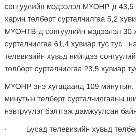
сонгуулийн мэдээлэл МҮОНР-д 43,5 
харин төлбөрт сурталчилгаа 5,2 хув
МҮОНТВ-д сонгуулийн мэдээлэл 30 х
сурталчилгаа 61,4 хувиар тус тус н
телевизийн хувьд нийтдээ сонгуулий
төлбөрт сурталчилгаа 23,5 хувиар т
МҮОНР энэ хугацаанд 109 минутын
минутын төлбөрт сурталчилгааны ши
нэвтрүүлэг бэлтгэж дамжуулсан бай
· Бусад телевизийн хувьд төлбөр