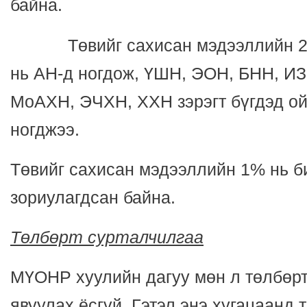
байна.
Төвийг сахисан мэдээллийн 27
нь АН-д ногдож, ҮШН, ЭОН, БНН, И
МоАХН, ЭЧХН, ХХН зэрэгт бүгдэд о
ногджээ.
Төвийг сахисан мэдээллийн 1% нь б
зориулагдсан байна.
Төлбөрт сурталчилгаа
МҮОНР хуулийн дагуу мөн л төлбөрт
явуулах ёсгүй. Гэтэл энэ хугацаанд 