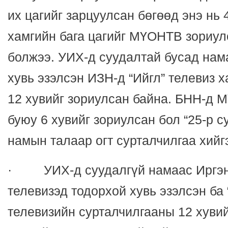
их цагийг зарцуулсан бөгөөд энэ нь 
хамгийн бага цагийг МҮОНТВ зориул
болжээ. УИХ-д суудалтай бусад нам
хувь эзэлсэн ИЗН-д “Ийгл” телевиз х
12 хувийг зориулсан байна. БНН-д 
буюу 6 хувийг зориулсан бол “25-р су
намын талаар огт сурталчилгаа хийг
· УИХ-д суудалгүй намаас Иргэни
телевизэд тодорхой хувь эзэлсэн ба 
телевизийн сурталчилгааны 12 хувий