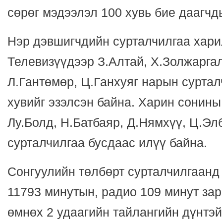
сөрөг мэдээлэл 100 хувь бие даагчд
Нэр дэвшигчдийн сурталчилгаа хари
Телевизүүдээр З.Алтай, Х.Золжаргал
Л.Гантөмөр, Ц.Ганхуяг нарын сурта
хувийг эзэлсэн байна. Харин сонины
Лу.Болд, Н.Батбаяр, Д.Нямхүү, Ц.Э
сурталчилгаа бусдаас илүү байна.
Сонгуулийн төлбөрт сурталчилгаанд
11793 минутын, радио 109 минут зар
өмнөх 2 удаагийн тайлангийн дүнтэй