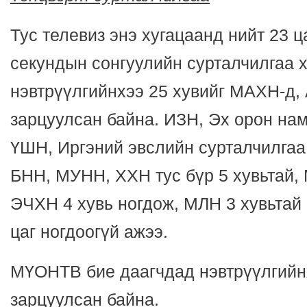
Тус телевиз энэ хугацаанд нийт 23 ц
секундын сонгуулийн сурталчилгаа 
нэвтрүүлгийнхээ 25 хувийг МАХН-д, 
зарцуулсан байна. ИЗН, Эх орон нам
ҮШН, Иргэний эвслийн сурталчилгаа 
БНН, МУНН, ХХН тус бүр 5 хувьтай,
ЭЧХН 4 хувь ногдож, МЛН 3 хувьтай
цаг ногдоогүй ажээ.
МҮОНТВ бие даагчдад нэвтрүүлгийнх
зарцуулсан байна.