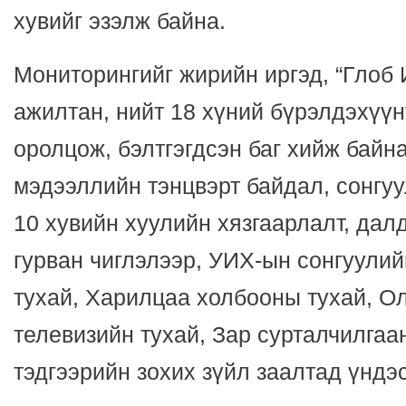
хувийг эзэлж байна.
Мониторингийг жирийн иргэд, “Глоб
ажилтан, нийт 18 хүний бүрэлдэхүүн
оролцож, бэлтгэгдсэн баг хийж байн
мэдээллийн тэнцвэрт байдал, сонгу
10 хувийн хуулийн хязгаарлалт, дал
гурван чиглэлээр, УИХ-ын сонгуулий
тухай, Харилцаа холбооны тухай, О
телевизийн тухай, Зар сурталчилгаа
тэдгээрийн зохих зүйл заалтад үндэ