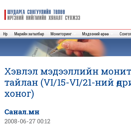
Sk
m
Шударга
c
сонгуулийн
төлөө иргэний
нийгмийн
Нүүр
Мөрийн хөтөлбөр
Мониторинг
Мэдээний өрөө
Сонго
хяналт
сүлжээ
Хэвлэл мэдээллийн мони
тайлан (VI/15-VI/21-ний өд
хоног)
Санал.мн
2008-06-27 00:12