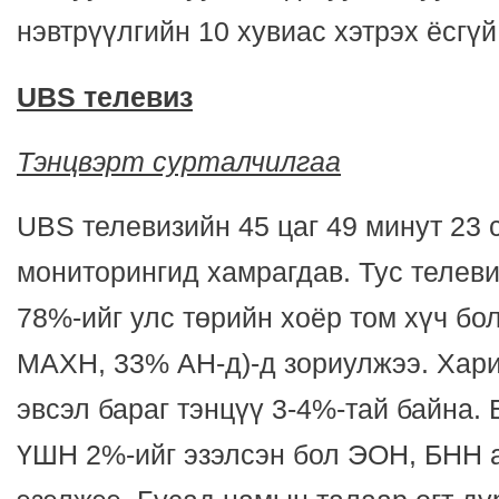
нэвтрүүлгийн 10 хувиас хэтрэх ёсгүй
UBS телевиз
Тэнцвэрт сурталчилгаа
UBS телевизийн 45 цаг 49 минут 23 
мониторингид хамрагдав. Тус телеви
78%-ийг улс төрийн хоёр том хүч б
МАХН, 33% АН-д)-д зориулжээ. Хар
эвсэл бараг тэнцүү 3-4%-тай байна.
ҮШН 2%-ийг эзэлсэн бол ЭОН, БНН а