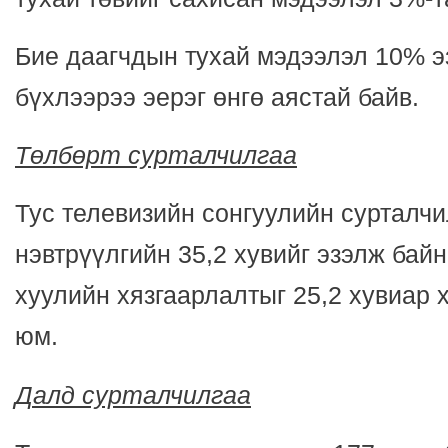
Бие даагчдын тухай мэдээлэл 10% э
бүхлээрээ эерэг өнгө аястай байв.
Төлбөрт сурталчилгаа
Тус телевизийн сонгуулийн сурталчи
нэвтрүүлгийн 35,2 хувийг эзэлж байн
хуулийн хязгаарлалтыг 25,2 хувиар х
юм.
Далд сурталчилгаа