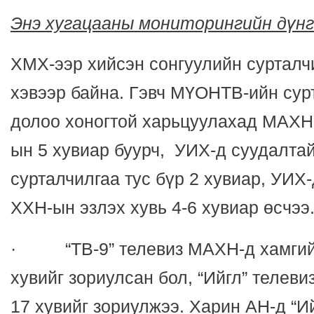
Энэ хугацааны мониторингийн дүнг
ХМХ-ээр хийсэн сонгуулийн сурталч
хэвээр байна. Гэвч МҮОНТВ-ийн сур
долоо хоногтой харьцуулахад МАХН
ын 5 хувиар буурч, УИХ-д суудалт
сурталчилгаа тус бүр 2 хувиар, УИХ
ХХН-ын эзлэх хувь 4-6 хувиар өсчээ
· “ТВ-9” телевиз МАХН-д хамгий
хувийг зориулсан бол, “Ийгл” телеви
17 хувийг зориулжээ. Харин АН-д “И