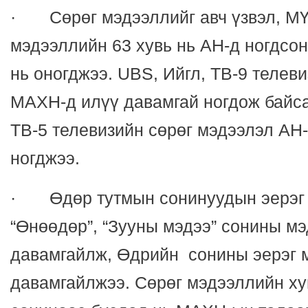
· Сөрөг мэдээллийг авч үзвэл, М
мэдээллийн 63 хувь нь АН-д ногдсо
нь оногджээ. UBS, Ийгл, ТВ-9 телев
МАХН-д илүү давамгай ногдож байсан
ТВ-5 телевизийн сөрөг мэдээлэл АН
ногджээ.
· Өдөр тутмын сонинуудын эерэг 
“Өнөөдөр”, “Зууны мэдээ” сонины м
давамгайлж, Өдрийн сонины эерэг 
давамгайлжээ. Сөрөг мэдээллийн ху