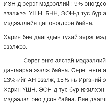
ИЗН-д эерэг мэдээллийн 9% оногдсо
эзэлжээ. ҮШН, БНН, ЭОН-д тус бүр 
мэдээллийн цаг оногдсон байна.
Харин бие даагчдын тухай эерэг мэ
эзэлжээ.
Сөрөг өнгө аястай мэдээллийн
дангаараа эзэлж байна. Сөрөг өнгө 
23%-ийг АН эзэлж, 15% нь Иргэний э
Харин ҮШН, ЭОН-д тус бүр ижилхэн 
мэдээлэл оногдсон байна. Бие даагч