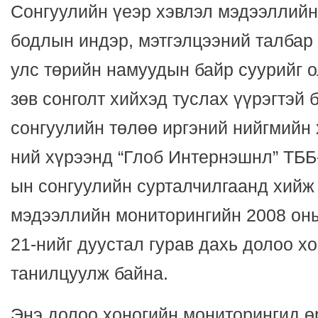
Сонгуулийн үеэр хэвлэл мэдээллийн
бодлын индэр, мэтгэлцээний талбар 
улс төрийн намуудын байр суурийг о
зөв сонголт хийхэд туслах үүрэгтэй 
сонгуулийн төлөө иргэний нийгмийн
ний хүрээнд “Глоб Интернэшнл” ТББ
ын сонгуулийн сурталчилгаанд хийж
мэдээллийн мониторингийн 2008 оны
21-нийг дуустал гурав дахь долоо х
танилцуулж байна.
Энэ долоо хоногийн мониторингид ө