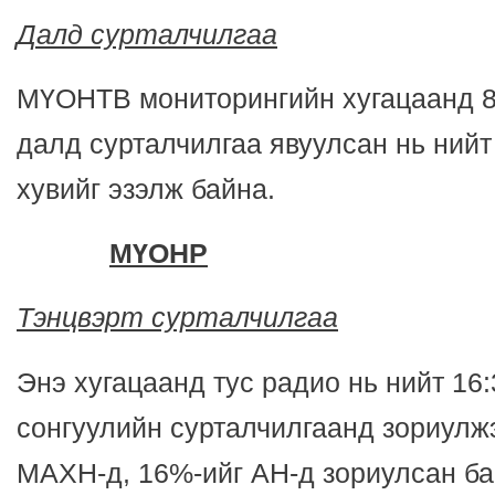
Далд сурталчилгаа
МҮОНТВ мониторингийн хугацаанд 8
далд сурталчилгаа явуулсан нь нийт
хувийг эзэлж байна.
МҮОНР
Тэнцвэрт сурталчилгаа
Энэ хугацаанд тус радио нь нийт 16:
сонгуулийн сурталчилгаанд зориулж
МАХН-д, 16%-ийг АН-д зориулсан б