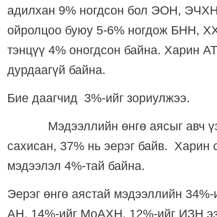
адилхан 9% ногдсон бол ЭОН, ЭЧХ
ойролцоо буюу 5-6% ногдож БНН, ХХ
тэнцүү 4% оногдсон байна. Харин А
дурдаагүй байна.
Бие даагчид 3%-ийг зориулжээ.
Мэдээллийн өнгө аясыг авч үзв
сахисан, 37% нь эерэг байв. Харин 
мэдээлэл 4%-тай байна.
Эерэг өнгө аястай мэдээллийн 34%-
АН, 14%-ийг МоАХН, 12%-ийг ИЗН э