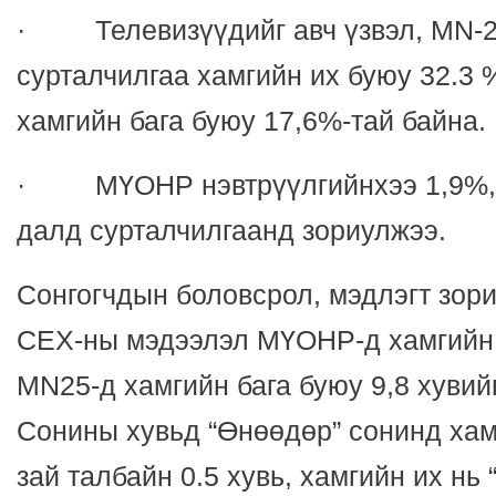
· Телевизүүдийг авч үзвэл, MN-2
сурталчилгаа хамгийн их буюу 32.3 
хамгийн бага буюу 17,6%-тай байна.
· МҮОНР нэвтрүүлгийнхээ 1,9%,
далд сурталчилгаанд зориулжээ.
Сонгогчдын боловсрол, мэдлэгт зор
СЕХ-ны мэдээлэл МҮОНР-д хамгийн и
MN25-д хамгийн бага буюу 9,8 хувий
Сонины хувьд “Өнөөдөр” сонинд хам
зай талбайн 0.5 хувь, хамгийн их нь 