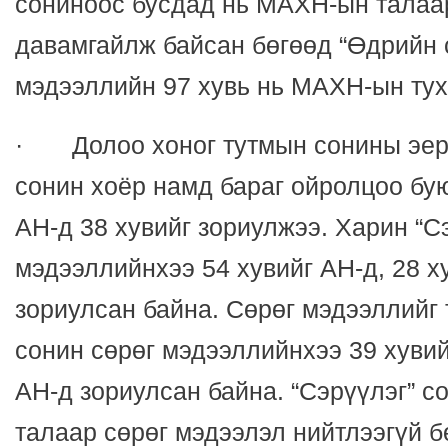
сониноос бусдад нь МАХН-ын талаа
давамгайлж байсан бөгөөд “Өдрийн 
мэдээллийн 97 хувь нь МАХН-ын тух
· Долоо хоног тутмын сонины эерэ
сонин хоёр намд бараг ойролцоо бу
АН-д 38 хувийг зориулжээ. Харин “С
мэдээллийнхээ 54 хувийг АН-д, 28 
зориулсан байна. Сөрөг мэдээллийг 
сонин сөрөг мэдээллийнхээ 39 хувий
АН-д зориулсан байна. “Сэрүүлэг” с
талаар сөрөг мэдээлэл нийтлээгүй б