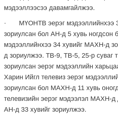
мэдээллээсээ давамгайлжээ.
· МҮОНТВ эерэг мэдээллийнхээ 3
зориулсан бол АН-д 5 хувь ногдсон
мэдээллийнхээ 34 хувийг МАХН-д зо
д зориулжээ. ТВ-9, ТВ-5, 25-р суваг
зориулсан эерэг мэдээллийн харьца
Харин Ийгл телевиз эерэг мэдээллий
зориулсан бол МАХН-д 11 хувь оног
телевизийн эерэг мэдээлэл МАХН-д 
АН-д 33 хувийг зориулжээ.