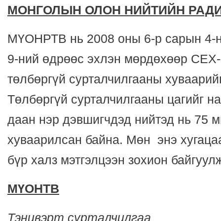
МОНГОЛЫН ОЛОН НИЙТИЙН РАДИ
МҮОНРТВ нь 2008 оны 6-р сарын 4-
9-ний өдрөөс эхлэн мөрдөхөөр СЕХ-
төлбөргүй сурталчилгааны хуваарий
Төлбөргүй сурталчилгааны цагийг на
даан нэр дэвшигчдэд нийтэд нь 75 м
хуваарилсан байна. Мөн энэ хугац
бүр халз мэтгэлцээн зохион байгуул
МҮОНТВ
Тэнцвэрт сурталчилгаа