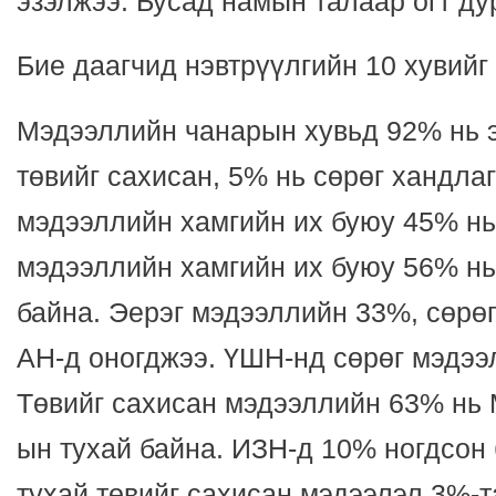
эзэлжээ. Бусад намын талаар огт ду
Бие даагчид нэвтрүүлгийн 10 хувийг
Мэдээллийн чанарын хувьд 92% нь э
төвийг сахисан, 5% нь сөрөг хандлаг
мэдээллийн хамгийн их буюу 45% нь
мэдээллийн хамгийн их буюу 56% н
байна. Эерэг мэдээллийн 33%, сөр
АН-д оногджээ. ҮШН-нд сөрөг мэдээ
Төвийг сахисан мэдээллийн 63% нь
ын тухай байна. ИЗН-д 10% ногдсон
тухай төвийг сахисан мэдээлэл 3%-т