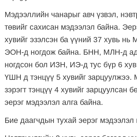
Мэдээллийн чанарыг авч үзвэл, нэвт
төвийг сахисан мэдээлэл байна. Эер
хувийг эзэлсэн ба үүний 37 хувь нь 
ЭОН-д ногдож байна. БНН, МЛН-д ад
ногдсон бол ИЗН, ИЭ-д тус бүр 6 ху
ҮШН д тэнцүү 5 хувийг зарцуулжээ
зэрэгт тэнцүү 4 хувийг зарцуулсан 
эерэг мэдээлэл алга байна.
Бие даагчдын тухай эерэг мэдээлэл 