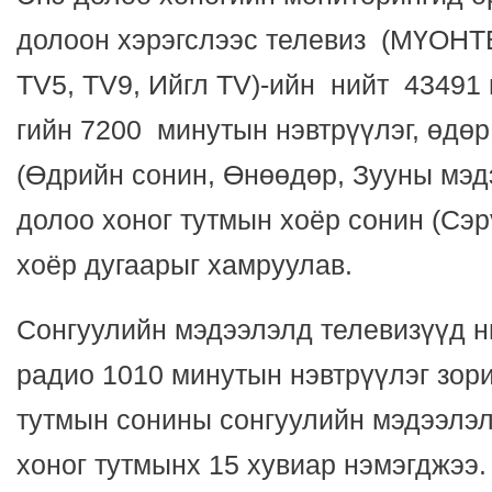
долоон хэрэгслээс телевиз (МҮОНТВ,
TV5, TV9, Ийгл TV)-ийн нийт 4349
гийн 7200 минутын нэвтрүүлэг, өдөр
(Өдрийн сонин, Өнөөдөр, Зууны мэдэ
долоо хоног тутмын хоёр сонин (Сэр
хоёр дугаарыг хамруулав.
Сонгуулийн мэдээлэлд телевизүүд н
радио 1010 минутын нэвтрүүлэг зор
тутмын сонины сонгуулийн мэдээлэл 
хоног тутмынх 15 хувиар нэмэгджээ