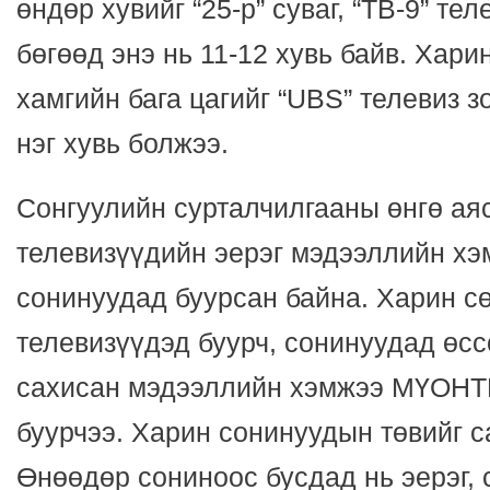
өндөр хувийг “25-р” суваг, “ТВ-9” те
бөгөөд энэ нь 11-12 хувь байв. Хари
хамгийн бага цагийг “UBS” телевиз з
нэг хувь болжээ.
Сонгуулийн сурталчилгааны өнгө ая
телевизүүдийн эерэг мэдээллийн хэ
сонинуудад буурсан байна. Харин с
телевизүүдэд буурч, сонинуудад өсс
сахисан мэдээллийн хэмжээ МҮОНТВ
буурчээ. Харин сонинуудын төвийг с
Өнөөдөр сониноос бусдад нь эерэг, 