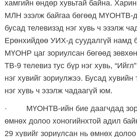
хамгийн өндөр хувьтай байна. Харин
МЛН эзэлж байгаа бөгөөд МҮОНТВ-д 
бусад телевизэд нэг хувь ч эзэлж ча
Ерөнхийдөө УИХ-д суудалгүй намд 
МҮОНР цаг зориулсан бөгөөд зөвх
ТВ-9 телевиз тус бүр нэг хувь, “Ийг
нэг хувийг зориулжээ. Бусад хувийн
нэг хувь ч эзэлж чадаагүй юм.
· МҮОНТВ-ийн бие даагчдад зори
өмнөх долоо хоногийнхтой адил ба
29 хувийг зориулсан нь өмнөх доло