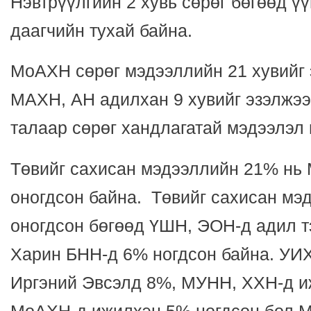
Нэвтрүүлгийн 2 хувь сөрөг бөгөөд үү
даагчийн тухай байна.
МоАХН сөрөг мэдээллийн 21 хувийг 
МАХН, АН адилхан 9 хувийг эзэлжээ
талаар сөрөг хандлагатай мэдээлэл 
Төвийг сахисан мэдээллийн 21% нь
оногдсон байна. Төвийг сахисан мэ
оногдсон бөгөөд ҮШН, ЭОН-д адил т
Харин БНН-д 6% ногдсон байна. УИХ
Иргэний Эвсэлд 8%, МУНН, ХХН-д и