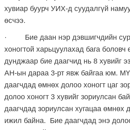
хувиар буурч УИХ-д суудалгүй намуу
өсчээ.
· Бие даан нэр дэвшигчдийн сурт
хоногтой харьцуулахад бага боловч 
дунджаар бие даагчид нь 8 хувийг 
АН-ын дараа 3-рт явж байгаа юм. М
даагчдад өмнөх долоо хоногт цаг зо
долоо хоногт 3 хувийг зориулсан б
даагчдад зориулсан хугацаа өмнөх 
ижил байна. Бие даагчдад энэ доло