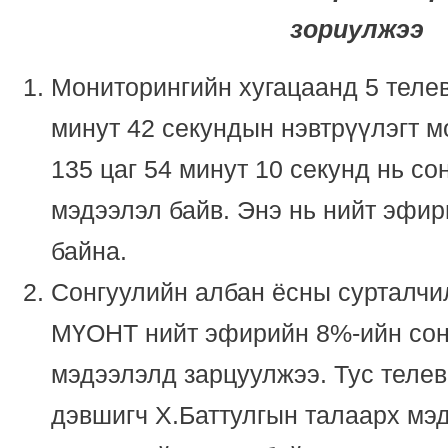
зориулжээ
Мониторингийн хугацаанд 5 телев
минут 42 секундын нэвтрүүлэгт м
135 цаг 54 минут 10 секунд нь со
мэдээлэл байв. Энэ нь нийт эфир
байна.
Сонгуулийн албан ёсны сурталчи
МҮОНТ нийт эфирийн 8%-ийн сон
мэдээлэлд зарцуулжээ. Тус телев
дэвшигч Х.Баттулгын талаарх мэ