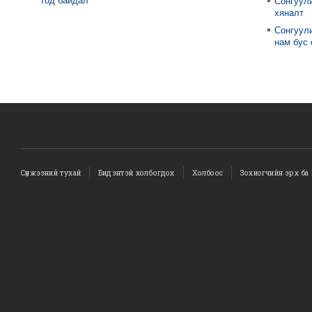
тод байдал
Сонгуул
хяналт
Сонгуули
нам бус
Сүлжээний тухай
Бидэнтэй холбогдох
Холбоос
Зохиогчийн эрх ба