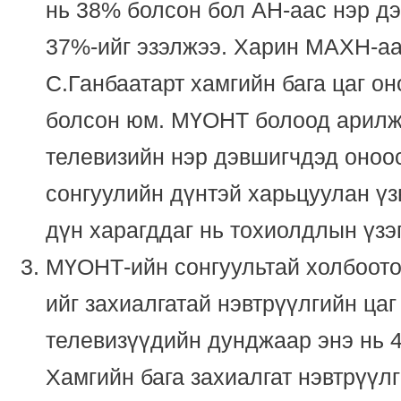
нь 38% болсон бол АН-аас нэр дэ
37%-ийг эзэлжээ. Харин МАХН-аа
С.Ганбаатарт хамгийн бага цаг о
болсон юм. МҮОНТ болоод арил
телевизийн нэр дэвшигчдэд оноос
сонгуулийн дүнтэй харьцуулан үз
дүн харагддаг нь тохиолдлын үзэ
МҮОНТ-ийн сонгуультай холбоот
ийг захиалгатай нэвтрүүлгийн ца
телевизүүдийн дунджаар энэ нь 4
Хамгийн бага захиалгат нэвтрүүлг