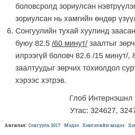
боловсролд зориулсан нэвтрүүлэг
зориулсан нь хамгийн өндөр үзүү
Сонгуулийн тухай хуулинд заасан
буюу 82.5
/60 минут/
заалтыг зөрч
илрээгүй боловч 82.6 /15 минут/, 
заалтуудыг зөрчих тохиолдол сур
хэрээс хэтрэв.
Глоб Интернэшнл 
Утас: 324627, 324
Ангилал:
Сонгууль 2017
Мэдээ
Хэвлэлийн мэдээ
Хэ