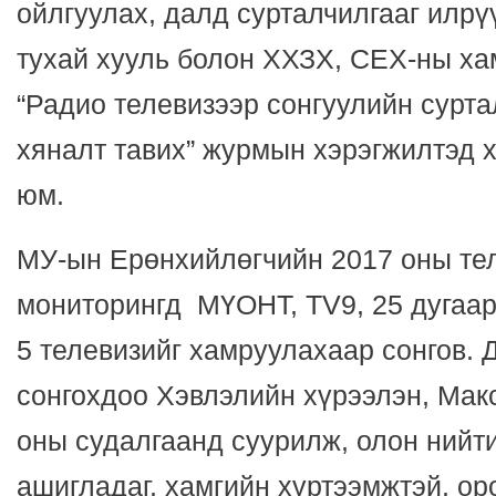
ойлгуулах, далд сурталчилгааг илрү
тухай хууль болон ХХЗХ, СЕХ-ны ха
“Радио телевизээр сонгуулийн сурта
хяналт тавих” журмын хэрэгжилтэд 
юм.
МУ-ын Ерөнхийлөгчийн 2017 оны те
мониторингд МҮОНТ, ТV9, 25 дугаар 
5 телевизийг хамруулахаар сонгов. 
сонгохдоо Хэвлэлийн хүрээлэн, Ма
оны судалгаанд суурилж, олон нийт
ашигладаг, хамгийн хүртээмжтэй, ор