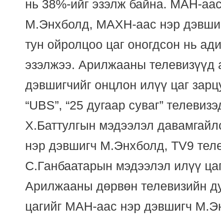
нь 38%-ийг эзэлж байна. МАН-аа
М.Энхболд, МАХН-аас нэр дэвшиг
тун ойролцоо цаг оногдсон нь ад
эзэлжээ. Арилжааны телевизүүд а
дэвшигчийг онцлон илүү цаг зарц
“UBS”, “25 дугаар суваг” телевиз
Х.Баттулгын мэдээлэл давамгайл
нэр дэвшигч М.Энхболд, TV9 тел
С.Ганбаатарын мэдээлэл илүү цаг
Арилжааны дөрвөн телевизийн д
цагийг МАН-аас нэр дэвшигч М.Э