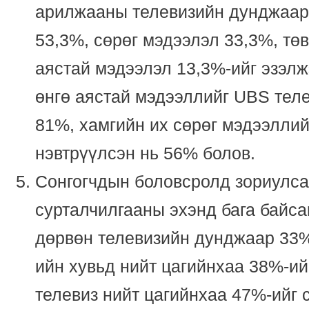
арилжааны телевизийн дунджаар
53,3%, сөрөг мэдээлэл 33,3%, төв
аястай мэдээлэл 13,3%-ийг эзэлж
өнгө аястай мэдээллийг UBS теле
81%, хамгийн их сөрөг мэдээллий
нэвтрүүлсэн нь 56% болов.
Сонгогчдын боловсролд зориулса
сурталчилгааны эхэнд бага байс
дөрвөн телевизийн дунджаар 33%
ийн хувьд нийт цагийнхаа 38%-ий
телевиз нийт цагийнхаа 47%-ийг 