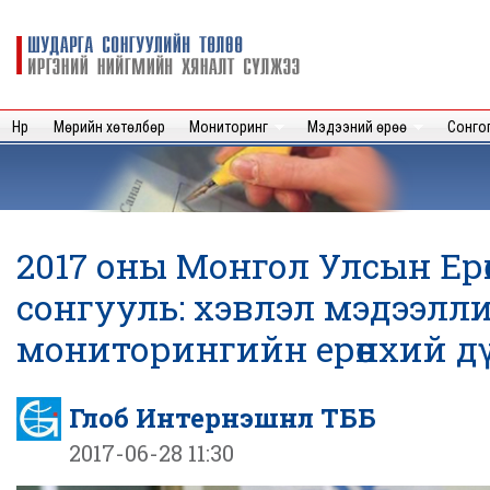
Sk
m
Шударга
c
сонгуулийн
төлөө иргэний
нийгмийн
Нүүр
Мөрийн хөтөлбөр
Мониторинг
Мэдээний өрөө
Сонго
хяналт
сүлжээ
2017 оны Монгол Улсын Ер
сонгууль: хэвлэл мэдээлл
мониторингийн ерөнхий д
Глоб Интернэшнл ТББ
2017-06-28 11:30