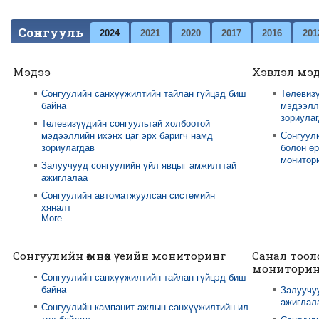
Сонгууль
2024
2021
2020
2017
2016
201
Мэдээ
Хэвлэл мэ
Сонгуулийн санхүүжилтийн тайлан гүйцэд биш
Телевизү
байна
мэдээлли
зориула
Телевизүүдийн сонгуультай холбоотой
мэдээллийн ихэнх цаг эрх баригч намд
Сонгуул
зориулагдав
болон өр
монитори
Залуучууд сонгуулийн үйл явцыг амжилттай
ажиглалаа
Сонгуулийн автоматжуулсан системийн
хяналт
More
Сонгуулийн өмнөх үеийн мониторинг
Санал тоол
мониторин
Сонгуулийн санхүүжилтийн тайлан гүйцэд биш
байна
Залуучу
ажиглал
Сонгуулийн кампанит ажлын санхүүжилтийн ил