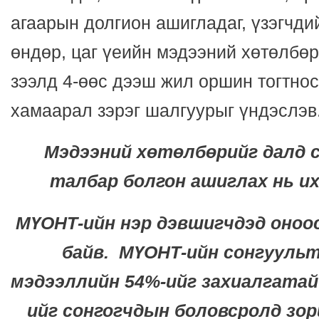
агаарын долгион ашигладаг, үзэгчдий
өндөр, цаг үеийн мэдээний хөтөлбөр
зээлд 4-өөс дээш жил оршин тогтнос
хамаарал зэрэг шалгуурыг үндэслэв
Мэдээний хөтөлбөрийг далд 
талбар болгон ашиглах нь и
МҮОНТ-ийн нэр дэвшигчдэд оноо
байв.
МҮОНТ-ийн сонгууль
мэдээллийн 54%-ийг захиалгатай
ийг
сонгогчдын боловсролд зор