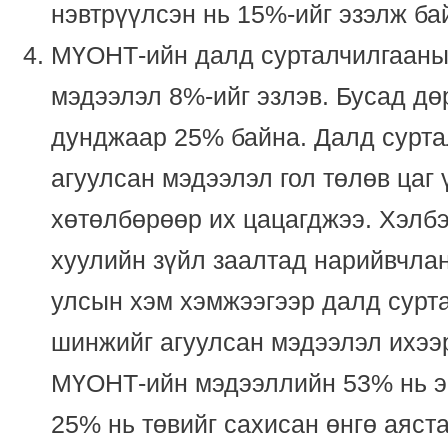
нэвтрүүлсэн нь 15%-ийг эзэлж ба
МҮОНТ-ийн далд сурталчилгааны
мэдээлэл 8%-ийг эзлэв. Бусад дө
дунджаар 25% байна. Далд сурт
агуулсан мэдээлэл гол төлөв цаг
хөтөлбөрөөр их цацагджээ. Хэлбэ
хуулийн зүйл заалтад нарийвчлан 
улсын хэм хэмжээгээр далд сурт
шинжийг агуулсан мэдээлэл ихээ
МҮОНТ-ийн мэдээллийн 53% нь эе
25% нь төвийг сахисан өнгө аяста