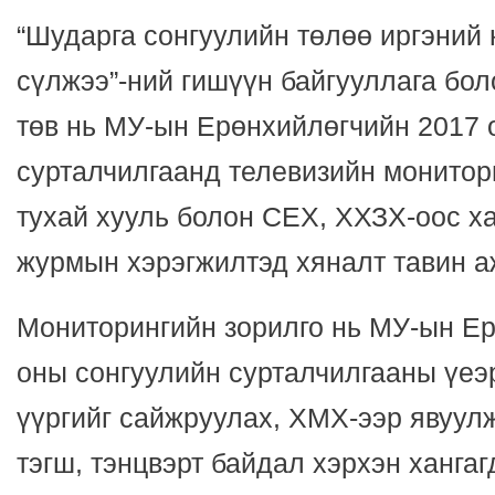
“Шударга сонгуулийн төлөө иргэний
сүлжээ”-ний гишүүн байгууллага бо
төв нь МУ-ын Ерөнхийлөгчийн 2017 
сурталчилгаанд телевизийн монитор
тухай хууль болон СЕХ, ХХЗХ-оос х
журмын хэрэгжилтэд хяналт тавин а
Мониторингийн зорилго нь МУ-ын Е
оны сонгуулийн сурталчилгааны үеэ
үүргийг сайжруулах, ХМХ-ээр явуул
тэгш, тэнцвэрт байдал хэрхэн хангаг