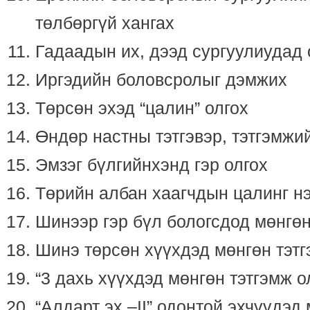
төлбөргүй хангах
Гадаадын их, дээд сургуулиудад 
Иргэдийн боловсролыг дэмжих
Төрсөн эхэд “цалин” олгох
Өндөр настны тэтгэвэр, тэтгэмжи
Эмзэг бүлгийнхэнд гэр олгох
Төрийн албан хаагчдын цалинг н
Шинээр гэр бүл бологсдод мөнгөн
Шинэ төрсөн хүүхдэд мөнгөн тэтг
“3 дахь хүүхдэд мөнгөн тэтгэмж о
“Алдарт эх –II” одонтой эхчүүдэд