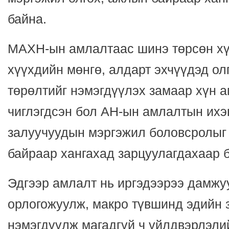
байна.
МАХН-ын амлалтаас шинэ төрсөн хү
хүүхдийн мөнгө, алдарт эхчүүдэд ол
төрөлтийг нэмэгдүүлэх замаар хүн а
чиглэгдсэн бол АН-ын амлалтын ихэн
залуучуудын мэргэжил боловсролыг
байраар хангахад зарцуулагдахаар 
Эдгээр амлалт нь иргэдээрээ дамжу
орлогожуулж, макро түвшинд эдийн з
нэмэгдүүлж магадгүй ч үйлдвэрлэли