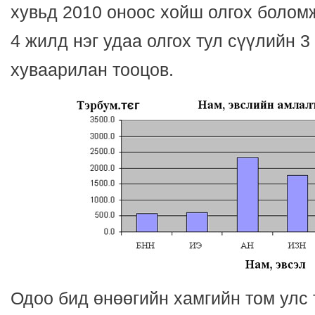
хувьд 2010 оноос хойш олгох боломж
4 жилд нэг удаа олгох тул сүүлийн 3
хуваарилан тооцов.
Одоо бид өнөөгийн хамгийн том улс 