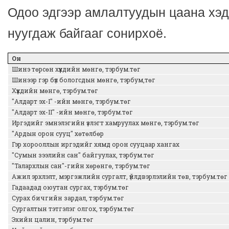
Одоо эдгээр амлалтуудын цаана хэ
нуугдаж байгааг сонирхоё.
Он
Шинэ төрсөн хүүхдийн мөнгө, тэрбум.төг
Шинээр гэр бүл бологсдын мөнгө, тэрбум,төг
Хүүхдийн мөнгө, тэрбум.төг
"Алдарт эх-I" -ийн мөнгө, тэрбум.төг
"Алдарт эх-II" -ийн мөнгө, тэрбум.төг
Иргэдийг эмнэлэгийн үзлэгт хамруулах мөнгө, тэрбум.төг
"Ардын орон сууц" хөтөлбөр
Гэр хорооллын иргэдийг хямд орон сууцаар хангах
"Сумын зээлийн сан" байгуулах, тэрбум.төг
"Талархлын сан"-гийн хөрөнгө, тэрбум.төг
Ажил эрхлэлт, мэргэжлийн сургалт, үйлдвэрлэлийн төв, тэрбум.төг
Гадаадад оюутан сургах, тэрбум.төг
Сурах бичгийн зардал, тэрбум.төг
Сургалтын тэтгэлэг олгох, тэрбум.төг
Эхийн цалин, тэрбум.төг