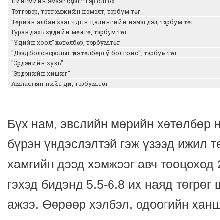
Нийгмийн эмзэг бүлэгт гэр олгох
Тэтгэвэр, тэтгэмжийн нэмэлт, тэрбум.төг
Төрийн албан хаагчдын цалингийн нэмэгдэл, тэрбум.төг
Гурав дахь хүүхдийн мөнгө, тэрбум.төг
"Үдийн хоол" хөтөлбөр, тэрбум.төг
"Дээд боловсролыг үнэ төлбөргүй болгоно", тэрбум.төг
"Эрдэнийн хувь"
"Эрдэнийн хишиг"
Амлалтын нийт дүн, тэрбум.төг
Бүх нам, эвслийн мөрийн хөтөлбөр 
бүрэн үндэслэлтэй гэж үзээд ижил 
хамгийн дээд хэмжээг авч тооцоход 
гэхэд бидэнд 5.5-6.8 их наяд төгрөг
ажээ. Өөрөөр хэлбэл, одоогийн хан