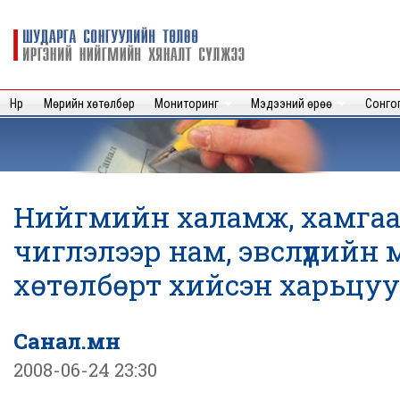
Sk
m
Шударга
c
сонгуулийн
төлөө иргэний
нийгмийн
Нүүр
Мөрийн хөтөлбөр
Мониторинг
Мэдээний өрөө
Сонго
хяналт
сүлжээ
Нийгмийн халамж, хамга
чиглэлээр нам, эвслүүдийн
хөтөлбөрт хийсэн харьцуу
Санал.мн
2008-06-24 23:30