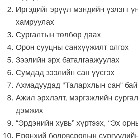
Иргэдийг эрүүл мэндийн үзлэгт ү
хамруулах
Сургалтын төлбөр даах
Орон сууцны санхүүжилт олгох
Зээлийн эрх баталгаажуулах
Сумдад зээлийн сан үүсгэх
Ахмадуудад “Талархлын сан” бай
Ажил эрхлэлт, мэргэжлийн сургал
дэмжих
“Эрдэнийн хувь” хүртээх, “Эх орн
Ерөнхий боловсролын сургуулийн