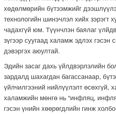
хөдөлмөрийн бүтээмжийг дээшлүүлэх
технологийн шинэчлэл хийх зэрэгт х
чадахгүй юм. Түүнчлэн баялаг үлйд
зүгээр суугаад халамж эдлэх гэсэн с
дэвэргэх аюултай.
Эдийн засаг дахь үйлдвэрлэлийн бо
зардалд шахагдан багассанаар, бүтэ
үйлчилгээний нийлүүлэлт өсөхгүй, х
халамжийн мөнгө нь “инфляц, инфля
гэсэн үнийн хөөрөгдлийн гинж холбо