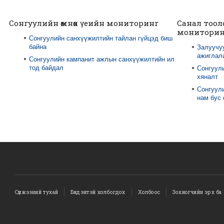
Сонгуулийн өмнөх үеийн мониторинг
Санал тоол
мониторин
Сонгуулийн санхүүжилтийн тайлан гүйцэд биш
байна
Залуучу
ажиглал
Сонгуулийн кампанит ажлын санхүүжилтийн ил
тод байдал
Сонгуул
хяналт
Сонгуули
нам бус
Сүлжээний тухай
Бидэнтэй холбогдох
Холбоос
Зохиогчийн эрх ба