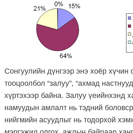
Сонгуулийн дүнгээр энэ хоёр хүчин 
тооцоолбол “залуу”, “ахмад настнуу
хүртэхээр байна. Залуу үеийнхэнд х
намуудын амлалт нь тэдний боловс
нийгмийн асуудлыг нь тодорхой хэм
мэргэжил олгох, ажлын байраар ханг