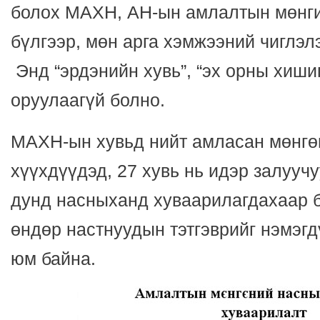
болох МАХН, АН-ын амлалтын мөнги
бүлгээр, мөн арга хэмжээний чиглэлэ
Энд “эрдэнийн хувь”, “эх орны хиши
оруулаагүй болно.
МАХН-ын хувьд нийт амласан мөнгөн
хүүхдүүдэд, 27 хувь нь идэр залуучу
дунд насныханд хуваарилагдахаар б
өндөр настнуудын тэтгэврийг нэмэгд
юм байна.