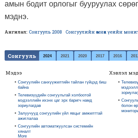
амын бодит орлогыг бууруулах сөрөг
мэднэ.
Ангилал:
Сонгууль 2008
Сонгуулийн өмнөх үеийн мони
Сонгууль
2024
2021
2020
2017
2016
201
Мэдээ
Хэвлэл мэ
Сонгуулийн санхүүжилтийн тайлан гүйцэд биш
Телевизү
байна
мэдээлли
зориула
Телевизүүдийн сонгуультай холбоотой
мэдээллийн ихэнх цаг эрх баригч намд
Сонгуул
зориулагдав
болон өр
монитори
Залуучууд сонгуулийн үйл явцыг амжилттай
ажиглалаа
Сонгуулийн автоматжуулсан системийн
хяналт
More