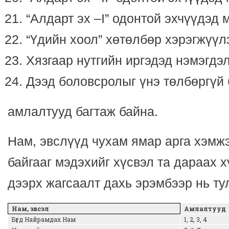
“Алдарт эх –I” одонтой эхчүүдэд 
“Үдийн хоол” хөтөлбөр хэрэгжүүл
Хязгаар нутгийн иргэдэд нэмэгдэл
Дээд боловсролыг үнэ төлбөргүй 
амлалтууд багтаж байна.
Нам, эвслүүд чухам ямар арга хэмж
байгааг мэдэхийг хүсвэл та дараах 
дээрх жагсаалт дахь эрэмбээр нь ту
Нам, эвсэл
Амлалтууд
Бүгд Найрамдах Нам
1, 2, 3, 4