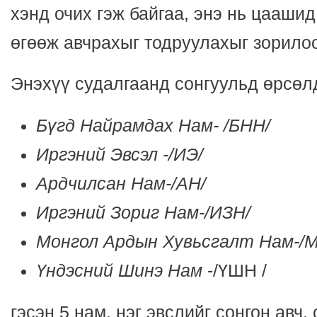
хэнд очих гэж байгаа, энэ нь цааши
өгөөж авчрахыг тодруулахыг зорило
Энэхүү судалгаанд сонгуульд өрсөл
Бүгд Найрамдах Нам- /БНН/
Иргэний Эвсэл -/ИЭ/
Ардчилсан Нам-/АН/
Иргэний Зориг Нам-/ИЗН/
Монгол Ардын Хувьсгалт Нам-/
Үндэсний Шинэ Нам
-/ҮШН /
гэсэн 5 нам, нэг эвслийг сонгон авч