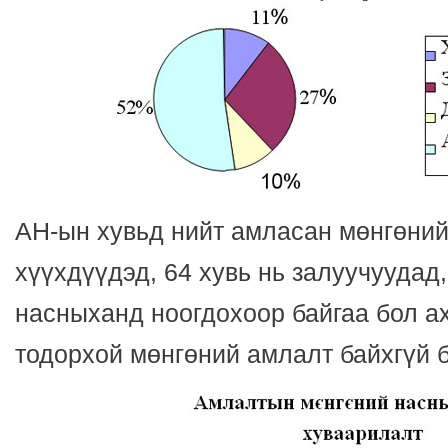
АН-ын хувьд нийт амласан мөнгөний
хүүхдүүдэд, 64 хувь нь залуучуудад,
насныханд ноогдохоор байгаа бол а
тодорхой мөнгөний амлалт байхгүй 