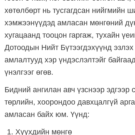
хөтөлбөрт нь тусгагдсан нийгмийн ш
хэмжээнүүдэд амласан мөнгөний дүн
хугацаанд тооцон гаргаж, тухайн үеи
Дотоодын Нийт Бүтээгдэхүүнд эзлэх
амлалтууд хэр үндэслэлтэйг байгаа
үнэлгээг өгөв.
Бидний ангилан авч үзснээр эдгээр 
төрлийн, хоорондоо давхцалгүй арг
амласан байх юм. Үүнд:
Хүүхдийн мөнгө