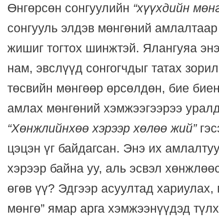
Өнгөрсөн сонгуулийн
“хүүхдийн мөн
сонгууль элдэв мөнгөний амлалтаар
жишиг тогтох шинжтэй. Ялангуяа эн
нам, эвслүүд сонгогчдыг татах зори
төсвийн мөнгөөр өрсөлдөн, бие биен
амлах мөнгөний хэмжээгээрээ уралд
“Хөнжлийнхөө хэрээр хөлөө жий”
гэс
цэцэн үг байдагсан. Энэ их амлалт
хэрээр байна уу, аль эсвэл хөнжлөө
өгөв үү? Эдгээр асуултад хариулах,
мөнгө” ямар арга хэмжээнүүдэд түлх