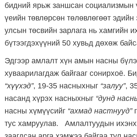
бидний ярьж заншсан социализмын ү
үеийн төвлөрсөн төлөвлөгөөт эдийн 
улсын төсвийн зарлага нь хамгийн и
бүтээгдэхүүний 50 хувьд дөхөж бай
Эдгээр амлалт хүн амын насны бүлэ
хуваарилагдаж байгааг сонирхоё. Б
“хүүхэд”
, 19-35 насныхныг
“залуу”
, 3
насанд хүрэх насныхныг
“дунд насн
насны хүмүүсийг
“ахмад настнууд”
г
тус хамруулав. Амлалтуудын ихэнх 
заагдсан арга хэмжээ байгаа тул на