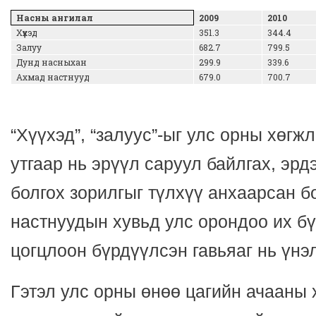
Насны ангилал
2009
2010
Хүүхэд
351.3
344.4
Залуу
682.7
799.5
Дунд насныхан
299.9
339.6
Ахмад настнууд
679.0
700.7
“Хүүхэд”, “залуус”-ыг улс орны хөгж
утгаар нь эрүүл саруул байлгах, эр
болгох зорилгыг түлхүү анхаарсан б
настнуудын хувьд улс орондоо их бү
цогцлоон бүрдүүлсэн гавьяаг нь үнэ
Гэтэл улс орны өнөө цагийн ачааны 