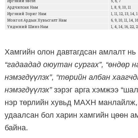
Иргэний эвсэл
5, 6, 7
Ардчилсан Нам
1, 8, 9, 10, 11
Иргэний Зориг Нам
1, 11, 12, 13, 14, 
Монгол Ардын Хувьсгалт Нам
6, 9, 10, 11, 14, 
Үндэсний Шинэ Нам
1, 4, 14, 16, 22, 
Хамгийн олон давтагдсан амлалт нь
“гадаадад оюутан сургах”, “өндөр
нэмэгдүүлэх”, “төрийн албан хаагч
нэмэгдүүлэх”
зэрэг арга хэмжээ “шал
нэр төрлийн хувьд МАХН манлайлж
удаалсан бол харин хамгийн цөөн а
байна.