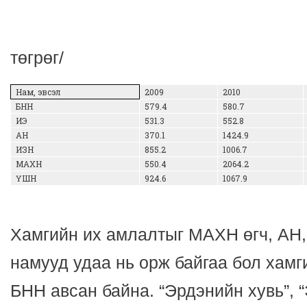
/тэр
төгрөг/
Нам, эвсэл
2009
2010
БНН
579.4
580.7
ИЭ
531.3
552.8
АН
370.1
1424.9
ИЗН
855.2
1006.7
МАХН
550.4
2064.2
ҮШН
924.6
1067.9
Хамгийн их амлалтыг МАХН өгч, АН,
намууд удаа нь орж байгаа бол хамг
БНН авсан байна. “Эрдэнийн хувь”, 