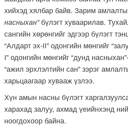
хийхэд хялбар байв. Зарим амлалт
насныхан”
бүлэгт хуваарилав. Тухай
сангийн хөрөнгийг эдгээр бүлэгт тэ
“Алдарт эх-II” одонгийн мөнгийг “зал
I” одонгийн мөнгийг “дунд насныхан”-
“ажил эрхлэлтийн сан” зэрэг амлалт
харьцаагаар хувааж үзлээ.
Хүн амын насны бүлэгт харгалзуулс
харахад залуу, ахмад үеийнхэнд ний
ноогдохоор байна.