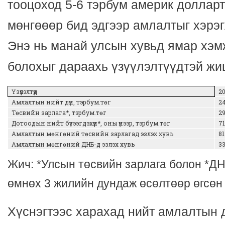
тооцоход 5-6 тэрбум америк доллар
мөнгөөөр бид эдгээр амлалтыг хэрэг
Энэ нь манай улсын хувьд ямар хэм
болохыг дараахь үзүүлэлтүүдтэй жи
Үзүүлэлтүүд
2
Амлалтын нийт дүн, тэрбум.төг
24
Төсвийн зарлага*, тэрбум.төг
2
Дотоодын нийт бүтээгдэхүүн*, оны үнээр, тэрбум.төг
71
Амлалтын мөнгөний төсвийн зарлагад эзлэх хувь
81
Амлалтын мөнгөний ДНБ-д эзлэх хувь
33
Жич
: *
Улсын
төсвийн
зарлага
болон
*
ДН
өмнөх 3 жилийн дундаж өсөлтөөр өгсөн
Хүснэгтээс харахад нийт амлалтын 