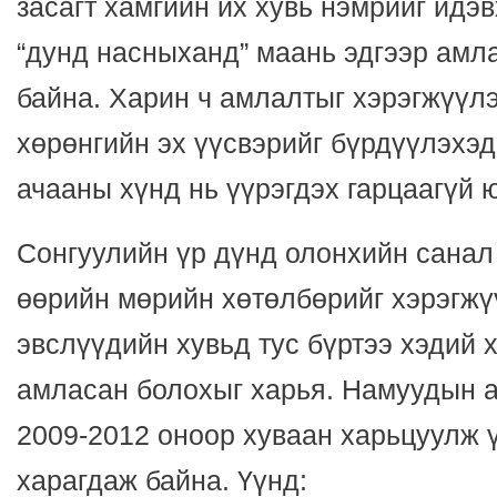
засагт хамгийн их хувь нэмрийг идэ
“дунд насныханд” маань эдгээр амл
байна. Харин ч амлалтыг хэрэгжүүл
хөрөнгийн эх үүсвэрийг бүрдүүлэхэ
ачааны хүнд нь үүрэгдэх гарцаагүй 
Сонгуулийн үр дүнд олонхийн санал 
өөрийн мөрийн хөтөлбөрийг хэрэгжү
эвслүүдийн хувьд тус бүртээ хэдий 
амласан болохыг харья. Намуудын 
2009-2012 оноор хуваан харьцуулж ү
харагдаж байна. Үүнд: