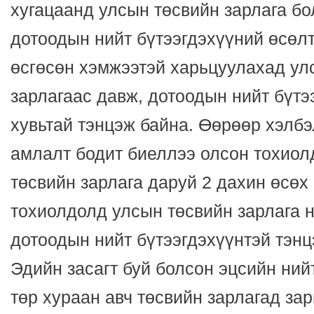
хугацаанд улсын төсвийн зарлага б
дотоодын нийт бүтээгдэхүүний өсөл
өсгөсөн хэмжээтэй харьцуулахад ул
зарлагаас давж, дотоодын нийт бүтэ
хувьтай тэнцэж байна. Өөрөөр хэлбэ
амлалт бодит биеллээ олсон тохиол
төсвийн зарлага даруй 2 дахин өсөх
тохиолдолд улсын төсвийн зарлага 
дотоодын нийт бүтээгдэхүүнтэй тэнцэ
Эдийн засагт буй болсон эцсийн нийт
төр хураан авч төсвийн зарлагад за