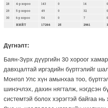
28
4-р хороо
143
0
14
29
5-р хороо
49
0
32
30
6-р хороо
54
0
7
НИЙТ
17266
25
2961
Дүгнэлт:
Баян-Зүрх дүүргийн 30 хороог хамар
давхцалтай иргэдийн бүртгэлийг ша
Монгол Улс хүн амынхаа тоо, бүртгэ
шинэчлэх, дахин нягталж, нэгдсэн б
системтэй болох хэрэгтэй байгаа нь