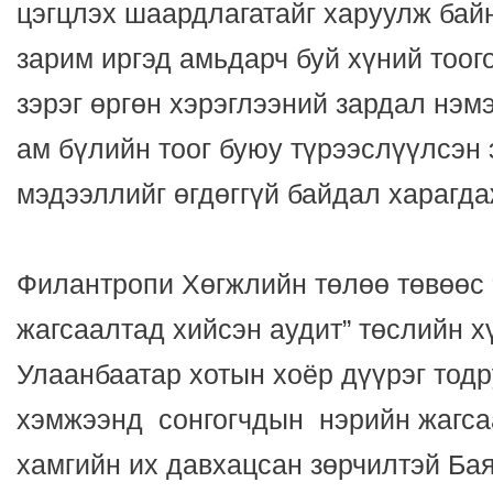
цэгцлэх шаардлагатайг харуулж бай
зарим иргэд амьдарч буй хүний тоого
зэрэг өргөн хэрэглээний зардал нэм
ам бүлийн тоог буюу түрээслүүлсэн 
мэдээллийг өгдөггүй байдал харагда
Филантропи Хөгжлийн төлөө төвөөс 
жагсаалтад хийсэн аудит” төслийн х
Улаанбаатар хотын хоёр дүүрэг тод
хэмжээнд сонгогчдын нэрийн жагса
хамгийн их давхацсан зөрчилтэй Ба