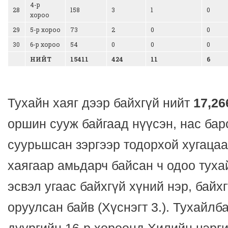
4-р
28
158
3
1
0
хороо
29
5-р хороо
73
2
0
0
30
6-р хороо
54
0
0
0
НИЙТ
15411
424
11
6
Тухайн хаяг дээр байхгүй нийт
17,26
оршин сууж байгаад нүүсэн, нас ба
суурьшсан зэргээр тодорхой хугацаа
хаягаар амьдарч байсан ч одоо туха
эсвэл угаас байхгүй хүний нэр, байх
оруулсан байв (Хүснэгт 3.). Тухайлб