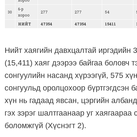
6-р
30
277
277
54
хороо
НИЙТ
47354
47354
15411
Нийт хаягийн давхцалтай иргэдийн 3
(15,411) хаяг дээрээ байгаа боловч т
сонгуулийн насанд хүрээгүй, 575 хү
сонгуульд оролцохоор бүртгэгдсэн б
хүн нь гадаад явсан, цэргийн албанд
гэх зэрэг шалтгаанаар уг хаягаараа
боломжгүй (Хүснэгт 2).