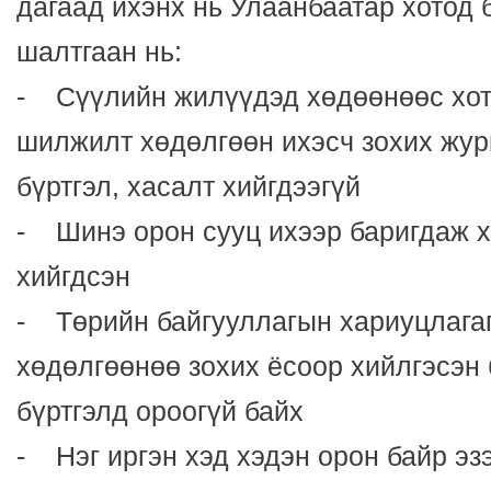
дагаад ихэнх нь Улаанбаатар хотод 
шалтгаан нь:
- Сүүлийн жилүүдэд хөдөөнөөс хот
шилжилт хөдөлгөөн ихэсч зохих жур
бүртгэл, хасалт хийгдээгүй
- Шинэ орон сууц ихээр баригдаж х
хийгдсэн
- Төрийн байгууллагын хариуцлага
хөдөлгөөнөө зохих ёсоор хийлгэсэн
бүртгэлд ороогүй байх
- Нэг иргэн хэд хэдэн орон байр э