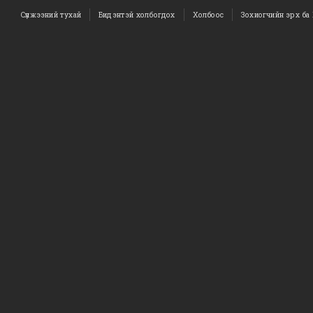
Сүлжээний тухай
Бидэнтэй холбогдох
Холбоос
Зохиогчийн эрх ба