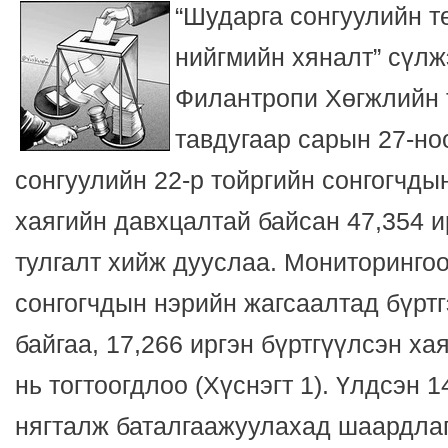
“Шударга сонгуулийн т
нийгмийн хяналт” сүлж
Филантропи Хөгжлийн 
тавдугаар сарын 27-но
сонгуулийн 22-р тойргийн сонгогчды
хаягийн давхцалтай байсан 47,354 и
тулгалт хийж дууслаа. Мониторингоо
сонгогчдын нэрийн жагсаалтад бүртг
байгаа, 17,266 иргэн бүртгүүлсэн ха
нь тогтоогдлоо (Хүснэгт 1). Үлдсэн 1
нягталж баталгаажуулахад шаардла