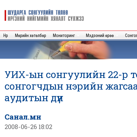
Sk
m
Шударга
c
сонгуулийн
төлөө иргэний
нийгмийн
Нүүр
Мөрийн хөтөлбөр
Мониторинг
Мэдээний өрөө
Сонго
хяналт
сүлжээ
УИХ-ын сонгуулийн 22-р 
сонгогчдын нэрийн жагса
аудитын дүн
Санал.мн
2008-06-26 18:02