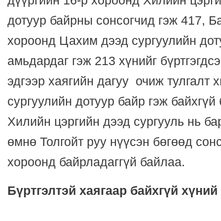
дүүргийн 16-р хороонд Хилийн цэрги
дотуур байрны сонсогчид гэж 417, Б
хороонд Цахим дээд сургуулийн дот
амьдардаг гэж 213 хүнийг бүртгэгдс
эдгээр хаягийн дагуу очиж тулгалт 
сургуулийн дотуур байр гэж байхгүй
Хилийн цэргийн дээд сургууль нь ба
өмнө Толгойт руу нүүсэн бөгөөд сон
хороонд байрладаггүй байлаа.
Бүртгэлтэй хаягаар байхгүй хүний