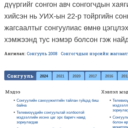
дүүргийг сонгон авч сонгогчдын хая
хийсэн нь УИХ-ын 22-р тойргийн сон
жагсаалтыг сонгуулиас өмнө цэгцлэ
хэмжээнд тус нэмэр болсон гэж най
Ангилал:
Сонгууль 2008
Сонгогчдын нэрсийн жагсаа
Сонгууль
2024
2021
2020
2017
2016
201
Мэдээ
Хэвлэл мэ
Сонгуулийн санхүүжилтийн тайлан гүйцэд биш
Телевизү
байна
мэдээлли
зориула
Телевизүүдийн сонгуультай холбоотой
мэдээллийн ихэнх цаг эрх баригч намд
Сонгуул
зориулагдав
болон өр
монитори