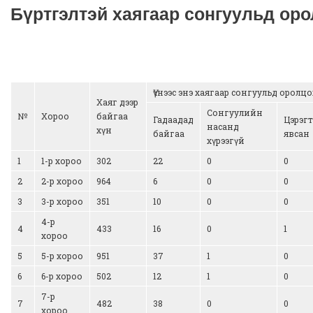
Бүртгэлтэй хаягаар сонгуульд оро
Үүнээс энэ хаягаар сонгуульд оролц
Хаяг дээр
Сонгуулийн
№
Хороо
байгаа
Гадаадад
Цэрэгт
насанд
хүн
байгаа
явсан
хүрээгүй
1
1-р хороо
302
22
0
0
2
2-р хороо
964
6
0
0
3
3-р хороо
351
10
0
0
4-р
4
433
16
0
1
хороо
5
5-р хороо
951
37
1
0
6
6-р хороо
502
12
1
0
7-р
7
482
38
0
0
хороо