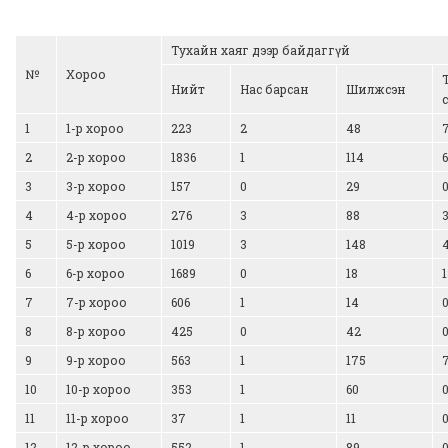
Тухайн хаяг дээр байдаггүй
№
Хороо
Нийт
Нас барсан
Шилжсэн
1
1-р хороо
223
2
48
2
2-р хороо
1836
1
114
3
3-р хороо
157
0
29
4
4-р хороо
276
3
88
5
5-р хороо
1019
3
148
6
6-р хороо
1689
0
18
7
7-р хороо
606
1
14
8
8-р хороо
425
0
42
9
9-р хороо
563
1
175
10
10-р хороо
353
1
60
11
11-р хороо
37
1
11
12
12-р хороо
552
1
89