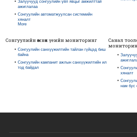
Залуучууд сонгуулийн үйл явцыг амжилттай
ажиглалаа
Сонгуулийн автоматжуулсан системийн
хяналт
More
Сонгуулийн өмнөх үеийн мониторинг
Санал тоол
мониторин
Сонгуулийн санхүүжилтийн тайлан гүйцэд биш
байна
Залуучу
ажиглал
Сонгуулийн кампанит ажлын санхүүжилтийн ил
тод байдал
Сонгуул
хяналт
Сонгуули
нам бус