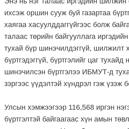
Энэ нь нэг талаас иргэдийн шилжин
ихсэж оршин сууж буй газартаа бүрт
хаягаа хасуулддаггүйгээс болж байга
талаас төрийн байгууллага иргэдийн
тухай бүр шинэчилдэггүй, шилжилт 
бүртгэдэггүй, бүртгэлийг цаг тухайд н
шинэчилсэн бүртгэлээ ИБМУТ-д туха
зэргээс үүдэлтэй хүндрэл гэж үзэж 
Улсын хэмжээгээр 116,568 иргэн нэг
бүртгэлтэй байгаагаас хүн амын тө