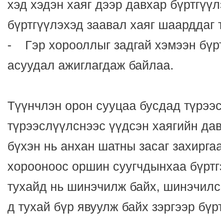
хэд хэдэн хаяг дээр давхар бүртгүүл
бүртгүүлэхэд заавал хаяг шаарддаг 
- Гэр хорооллыг задгай хэмээн бүрт
асуудал ажиглагдаж байлаа.
Түүнчлэн орон сууцаа бусдад түрээ
түрээслүүлснээс үүдсэн хаягийн дав
бүхэн нь анхан шатны засаг захирга
хорооноос оршин суугчдынхаа бүртгэ
тухайд нь шинэчилж байх, шинэчилс
д тухай бүр явуулж байх зэргээр бү