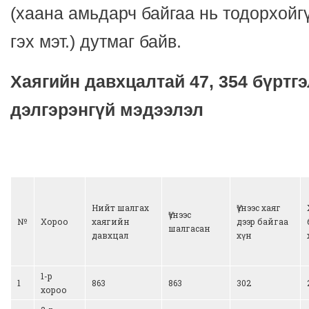
(хаана амьдарч байгаа нь тодорхойг
гэх мэт.) дутмаг байв.
Хаягийн давхцалтай 47, 354 бүртг
дэлгэрэнгүй мэдээлэл
Нийт шалгах
Үүнээс хаяг
Үүнээс
№
Хороо
хаягийн
дээр байгаа
шалгасан
давхцал
хүн
1-р
1
863
863
302
хороо