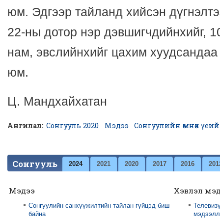
юм. Эдгээр тайланд хийсэн дүгнэлтэ
22-ны дотор нэр дэвшигчдийнхийг, 1
нам, эвслийнхийг цахим хуудсандаа
юм.
Ц. Мандхайхатан
Ангилал:
Сонгууль 2020
Мэдээ
Сонгуулийн өмнөх үеи
Сонгууль
2024
2021
2020
2017
2016
201
Мэдээ
Хэвлэл мэ
Сонгуулийн санхүүжилтийн тайлан гүйцэд биш
Телевизү
байна
мэдээлли