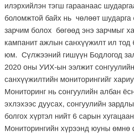
илэрхийлэн тэгш гараанаас шударга
боломжтой байх нь чөлөөт шударга с
зарчим болох бөгөөд энэ зарчмыг х
кампанит ажлын санхүүжилт ил тод 
юм. Сүлжээний гишүүн Бодлогод за
2020 оны УИХ-ын ээлжит сонгуулий
санхүүжилтийн мониторингийг хари
Мониторинг нь сонгуулийн албан ёс
эхлэхээс дуусах, сонгуулийн зардлы
болгох хүртэл нийт 6 сарын хугацаа
Мониторингийн хүрээнд юуны өмнө 