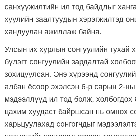
санхүүжилтийн ил тод байдлыг ханг
хуулийн заалтуудын хэрэгжилтэд он
хандуулан ажиллаж байна.
Улсын их хурлын сонгуулийн тухай х
бүлэгт сонгуулийн зардалтай холбоо
зохицуулсан. Энэ хүрээнд сонгуулий
албан ёсоор эхэлсэн 6-р сарын 2-ны
мэдээллүүд ил тод болж, холбогдох
цахим хуудаст байршсан нь өмнөх с
харьцуулахад сонгогчдыг мэдээлэлтэ