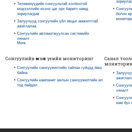
зориула
Телевизүүдийн сонгуультай холбоотой
мэдээллийн ихэнх цаг эрх баригч намд
Сонгуул
зориулагдав
болон өр
монитори
Залуучууд сонгуулийн үйл явцыг амжилттай
ажиглалаа
Сонгуулийн автоматжуулсан системийн
хяналт
More
Сонгуулийн өмнөх үеийн мониторинг
Санал тоол
мониторин
Сонгуулийн санхүүжилтийн тайлан гүйцэд биш
байна
Залуучу
ажиглал
Сонгуулийн кампанит ажлын санхүүжилтийн ил
тод байдал
Сонгуул
хяналт
Сонгуули
нам бус