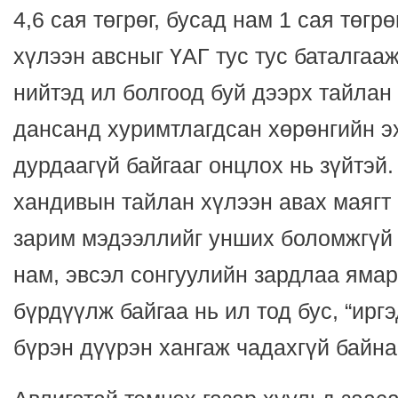
4,6 сая төгрөг, бусад нам 1 сая төг
хүлээн авсныг ҮАГ тус тус баталгаа
нийтэд ил болгоод буй дээрх тайла
дансанд хуримтлагдсан хөрөнгийн э
дурдаагүй байгааг онцлох нь зүйтэй.
хандивын тайлан хүлээн авах маягт 
зарим мэдээллийг унших боломжгүй 
нам, эвсэл сонгуулийн зардлаа ямар
бүрдүүлж байгаа нь ил тод бус, “ирг
бүрэн дүүрэн хангаж чадахгүй байна