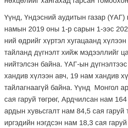
нөхцөлийг хангахад гарсан томоохо
Үүнд, Үндэсний аудитын газар (ҮАГ) 
намын 2019 оны 1-р сарын 1-ээс 202
ний өдрийг хүртэл хугацаанд хүлээн
тайланд дүгнэлт хийж мэдээллийг ц
нийтэлсэн байна. ҮАГ-ын дүгнэлтээс
хандив хүлээн авч, 19 нам хандив х
тайлагнаагүй байна. Үүнд Монгол а
сая гаруй төгрөг, Ардчилсан нам 164
ардын хувьсгалт нам 84,5 сая гаруй 
иргэдийн нэгдсэн нам 18,3 сая гаруй 