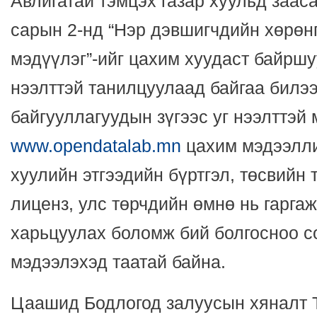
Авлигатай тэмцэх газар хуульд заас
сарын 2-нд “Нэр дэвшигчдийн хөрөн
мэдүүлэг”-ийг цахим хуудаст байршу
нээлттэй танилцуулаад байгаа билээ
байгууллагуудын зүгээс уг нээлттэй
www.opendatalab.mn
цахим мэдээлл
хуулийн этгээдийн бүртгэл, төсвийн 
лиценз, улс төрчдийн өмнө нь гарга
харьцуулах боломж бий болгосноо с
мэдээлэхэд таатай байна.
Цаашид Бодлогод залуусын хяналт 