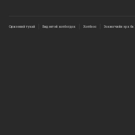
Сүлжээний тухай
Бидэнтэй холбогдох
Холбоос
Зохиогчийн эрх ба