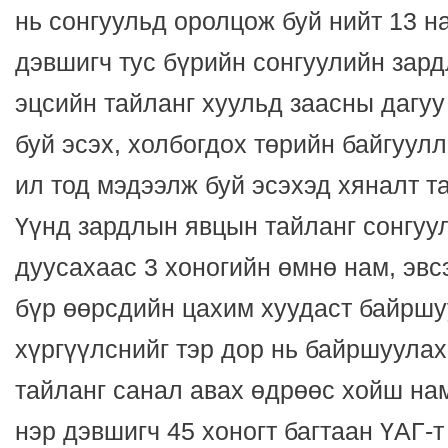
нь сонгуульд оролцож буй нийт 13 на
дэвшигч тус бүрийн сонгуулийн зар
эцсийн тайланг хуульд заасны дагуу
буй эсэх, холбогдох төрийн байгуулл
ил тод мэдээлж буй эсэхэд хяналт 
Үүнд зардлын явцын тайланг сонгуу
дуусахаас 3 хоногийн өмнө нам, эвс
бүр өөрсдийн цахим хуудаст байршу
хүргүүлснийг тэр дор нь байршуула
тайланг санал авах өдрөөс хойш нам,
нэр дэвшигч 45 хоногт багтаан ҮАГ-т