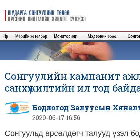
Sk
m
Шударга
c
сонгуулийн
төлөө иргэний
нийгмийн
Нүүр
Мөрийн хөтөлбөр
Мониторинг
Мэдээний өрөө
Сонго
хяналт
сүлжээ
Сонгуулийн кампанит аж
санхүүжилтийн ил тод байд
Бодлогод Залуусын Хянал
2020-06-17 16:56
Сонгуульд өрсөлдөгч талууд үзэл б