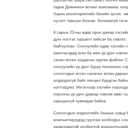
шалгалтыг үндэслэн санал тоолох маши
гадна Доминион вотинг компаниас хоор
Харин мониторингийн багийн зүгээс ө
хүсэлт тавьсан боловч боломжгүй гэсэн
6 сарын 23-ны өдөр орон даяар хэсгий
дүнг нэгтгэх туршилт хийсэн ба хэвлэл
байгуулсан. Сонгуулийн өдөр хэсгийн х
ажиглагчдад өгөх ба мөн үр дүнг хэвл
санал өгсөн хуудасны зурган файлыг C
сонгуулийн үр дүнг буруу тоолохоос сэ
сонгогчдын өгсөн саналыг өгсөн дараа
алдагдахгүй байх нөхцөл бүрдсэн бай
нэгтгэгдэнэ. Ингэснээр хэсгийн хорооды
хорооны үр дүнг давхар хэвлэж авах ту
харьцангуй хумигдаж байна.
Сонгогчдын мэдээллийн баазын хувьд 6
компьютерүүдэд суулгаж холбогдох сон
хөдөлгөөнтэй холбоотой мэдээллүүдийг