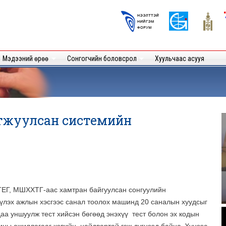
Skip to
main
Logos
content
User
Мэдээний өрөө
Сонгогчийн боловсрол
Хуульчаас асууя
тжуулсан системийн
ТЕГ, МШХХТГ-аас хамтран байгуулсан сонгуулийн
үлэх ажлын хэсгээс санал тоолох машинд 20 саналын хуудсыг
.
аа уншуулж тест хийсэн бөгөөд энэхүү тест болон эх кодын