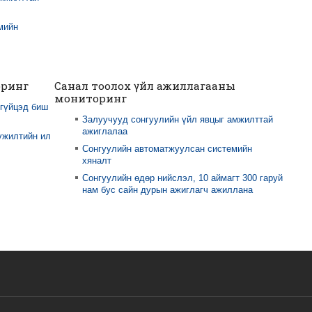
мийн
оринг
Санал тоолох үйл ажиллагааны
мониторинг
 гүйцэд биш
Залуучууд сонгуулийн үйл явцыг амжилттай
ажиглалаа
үжилтийн ил
Сонгуулийн автоматжуулсан системийн
хяналт
Сонгуулийн өдөр нийслэл, 10 аймагт 300 гаруй
нам бус сайн дурын ажиглагч ажиллана