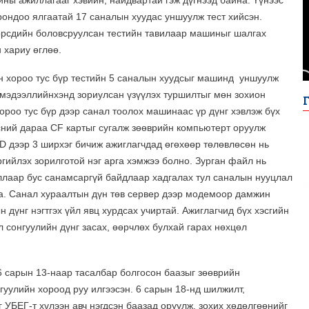
ны ажиллагааг хэвийн, найдвартай гэж дүгнээд байна. Үүнээс
ондоо ялгаатай 17 саналын хуудас уншуулж тест хийсэн.
өрсдийн боловсруулсан тестийн тавилаар машиныг шалгах
 хариу өглөө.
н хороо тус бүр тестийн 5 саналын хуудсыг машинд уншуулж
, мэдээллийнхэнд зориулсан үзүүлэх туршилтыг мөн зохион
ороо тус бүр дээр санал тоолох машинаас үр дүнг хэвлэж бүх
эсний дараа CF картыг сугалж зөөврийн компьютерт оруулж
D дээр 3 ширхэг бичиж ажиглагчдад өгөхөөр төлөвлөсөн нь
ргийлэх зорилготой нэг арга хэмжээ болно. Зурган файл нь
ллаар бус санамсаргүй байдлаар хадгалах тул саналын нууцлал
на. Санал хураалтын дүн төв сервер дээр модемоор дамжин
н дүнг нэгтгэх үйл явц хурдсах учиртай. Ажиглагчид бүх хэсгийн
л сонгуулийн дүнг засах, өөрчлөх булхай гарах нөхцөл
 сарын 13-наар тасалбар болгосон баазыг зөөврийн
гуулийн хороод руу илгээсэн. 6 сарын 18-нд шилжилт,
 УБЕГ-т хүлээн авч нэгдсэн баазад оруулж, зохих хөдөлгөөнийг