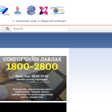
Сүлжээний тухай
Бидэнтэй холбогдох
 menu
Search
Search form