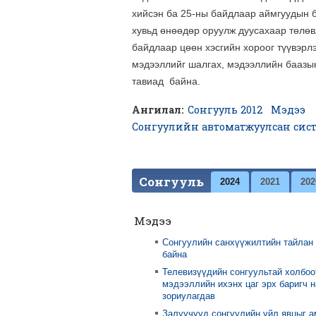
хийсэн ба 25-ны байдлаар аймгуудын 
хувьд өнөөдөр оруулж дуусахаар төлөв
байдлаар цөөн хэсгийн хороог түүвэрл
мэдээллийг шалгах, мэдээллийн баазын
тавиад байна.
Ангилал:
Сонгууль 2012
Мэдээ
Сонгуулийн автоматжуулсан си
Сонгууль
2024
2021
202
Мэдээ
Сонгуулийн санхүүжилтийн тайлан
байна
Телевизүүдийн сонгуультай холбоо
мэдээллийн ихэнх цаг эрх баригч 
зориулагдав
Залуучууд сонгуулийн үйл явцыг 