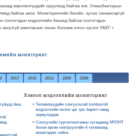
баазад өөрчлөлтүүдийг оруулаад байгаа юм. Улаанбаатарын
лөөд байгаа ажээ. Мониторингийн багийн зүгээс санамсаргүй
эн сонгогчдын мэдээллийн баазад байгаа сонгогчдын
 аюулгүй ажиллагааг хянах боломж олгох хүсэлт УБЕГ-т
стемийн мониторинг
0
2017
2016
2012
2009
2008
Хэвлэл мэдээллийн мониторинг
 гүйцэд биш
Телевизүүдийн сонгуультай холбоотой
мэдээллийн ихэнх цаг эрх баригч намд
зориулагдав
той
намд
Сонгуулийн сурталчилгааны хугацаанд МҮОНТ
болон өргөн нэвтрүүлгийн 4 телевизид
мониторинг хийнэ
амжилттай