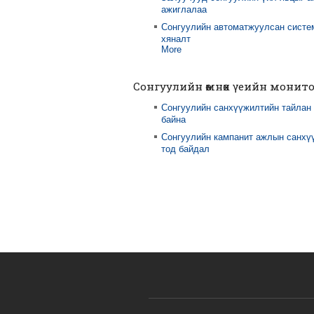
ажиглалаа
Сонгуулийн автоматжуулсан систе
хяналт
More
Сонгуулийн өмнөх үеийн монит
Сонгуулийн санхүүжилтийн тайлан
байна
Сонгуулийн кампанит ажлын санхү
тод байдал