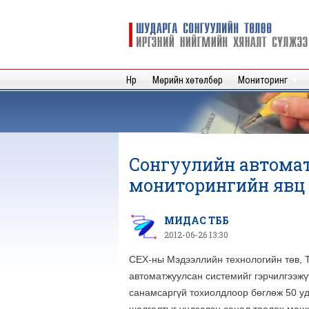
Шударга
сонгуулийн
төлөө иргэний
нийгмийн
Нүүр
Мөрийн хөтөлбөр
Мониторинг
хяналт
сүлжээ
Сонгуулийн автома
мониторингийн явц
МИДАС ТББ
2012-06-26 13:30
СЕХ-ны Мэдээллийн технологийн төв, 
автоматжуулсан системийг гэрчилгээжү
санамсаргүй тохиолдлоор бөглөж 50 уд