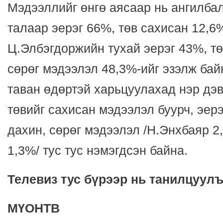
Мэдээллийг өнгө аясаар нь ангилба
талаар эерэг 66%, төв сахисан 12,6%
Ц.Элбэгдоржийн тухай эерэг 43%, тө
сөрөг мэдээлэл 48,3%-ийг эзэлж бай
таван өдөртэй харьцуулахад нэр дэ
төвийг сахисан мэдээлэл буурч, эерэ
дахин, сөрөг мэдээлэл /Н.Энхбаяр 2
1,3%/ тус тус нэмэгдсэн байна.
Телевиз тус бүрээр нь танилцуулъ
МҮОНТВ