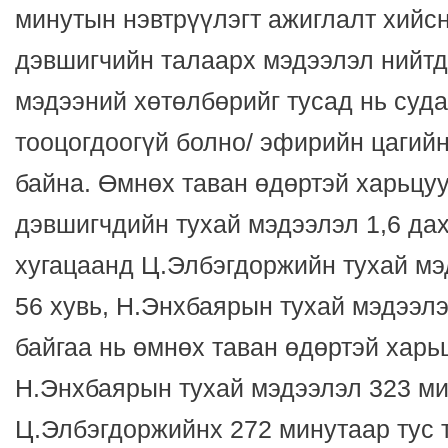
минутын нэвтрүүлэгт ажиглалт хийсн
дэвшигчийн талаарх мэдээлэл нийтд
мэдээний хөтөлбөрийг тусад нь суда
тооцогдоогүй болно/ эфирийн цагийн
байна. Өмнөх таван өдөртэй харьцу
дэвшигчдийн тухай мэдээлэл 1,6 да
хугацаанд Ц.Элбэгдоржийн тухай мэ
56 хувь, Н.Энхбаярын тухай мэдээлэ
байгаа нь өмнөх таван өдөртэй хар
Н.Энхбаярын тухай мэдээлэл 323 ми
Ц.Элбэгдоржийнх 272 минутаар тус т