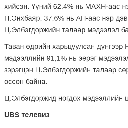
хийсэн. Үүний 62,4% нь МАХН-аас н
Н.Энхбаяр, 37,6% нь АН-аас нэр дэ
Ц.Элбэгдоржийн талаар мэдээлэл ба
Таван өдрийн харьцуулсан дүнгээр 
мэдээллийн 91,1% нь эерэг мэдээлэ
зэрэгцэн Ц.Элбэгдоржийн талаар сө
өссөн байна.
Ц.Элбэгдоржид ногдох мэдээллийн ц
UBS телевиз