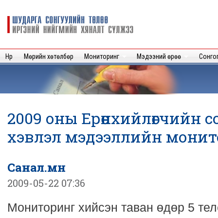
Sk
m
Шударга
c
сонгуулийн
төлөө иргэний
нийгмийн
Нүүр
Мөрийн хөтөлбөр
Мониторинг
Мэдээний өрөө
Сонго
хяналт
сүлжээ
2009 оны Ерөнхийлөгчийн 
хэвлэл мэдээллийн монит
Санал.мн
2009-05-22 07:36
Мониторинг хийсэн таван өдөр 5 тел