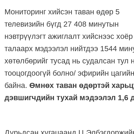
Мониторинг хийсэн таван өдөр 5
телевизийн бүгд 27 408 минутын
нэвтрүүлэгт ажиглалт хийснээс хоёр
талаарх мэдээлэл нийтдээ 1544 мин
хөтөлбөрийг тусад нь судалсан тул н
тооцогдоогүй болно/ эфирийн цагийн
байна.
Өмнөх таван өдөртэй харьц
дэвшигчдийн тухай мэдээлэл 1,6 д
Дурьдсан хугацаанд Ц.Элбэгдоржий