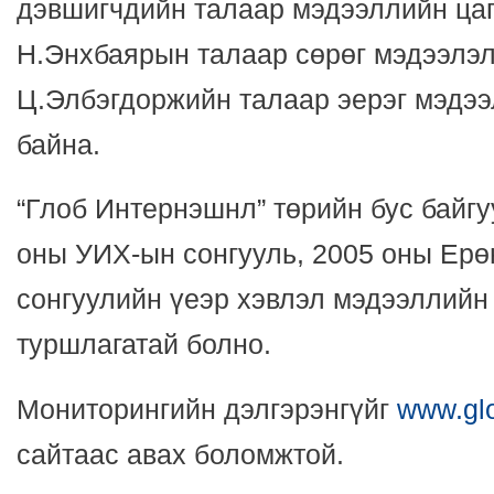
дэвшигчдийн талаар мэдээллийн цаг
Н.Энхбаярын талаар сөрөг мэдээлэл
Ц.Элбэгдоржийн талаар эерэг мэдээ
байна.
“Глоб Интернэшнл” төрийн бус байгу
оны УИХ-ын сонгууль, 2005 оны Ерө
сонгуулийн үеэр хэвлэл мэдээллийн
туршлагатай болно.
Мониторингийн дэлгэрэнгүйг
www.glo
сайтаас авах боломжтой.