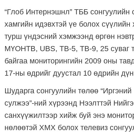
“Глоб Интернэшнл” ТББ сонгуулийн 
хамгийн идэвхтэй үе болох сүүлийн 
турш үндэсний хэмжээнд өргөн нэвт
МҮОНТВ, UBS, ТВ-5, ТВ-9, 25 суваг 
байгаа мониторингийн 2009 оны тав
17-ны өдрийг дуустал 10 өдрийн дүн
Шударга сонгуулийн төлөө “Иргэний
сулжээ”-ний хүрээнд Нээлттэй Ний
санхүүжилтээр хийж буй энэ монито
нөлөөтэй ХМХ болох телевиз сонгуу