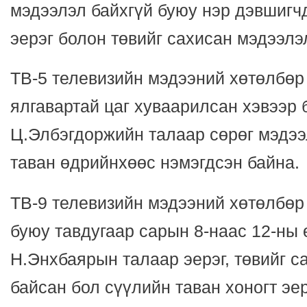
мэдээлэл байхгүй буюу нэр дэвшигч
эерэг болон төвийг сахисан мэдээлэ
ТВ-5 телевизийн мэдээний хөтөлбөр
ялгавартай цаг хуваарилсан хэвээр 
Ц.Элбэгдоржийн талаар сөрөг мэдээ
таван өдрийнхөөс нэмэгдсэн байна.
ТВ-9 телевизийн мэдээний хөтөлбөр
буюу тавдугаар сарын 8-наас 12-ны
Н.Энхбаярын талаар эерэг, төвийг с
байсан бол сүүлийн таван хоногт эе