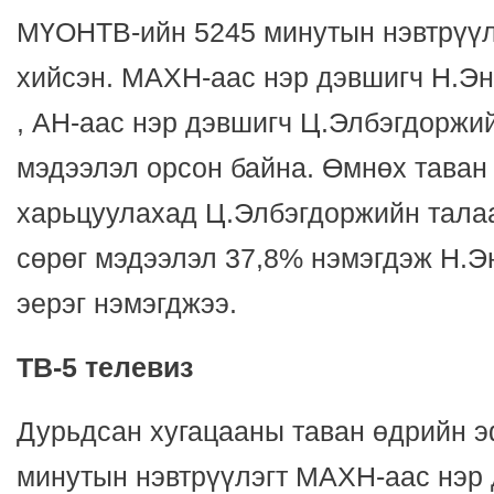
МҮОНТВ-ийн 5245 минутын нэвтрүүл
хийсэн. МАХН-аас нэр дэвшигч Н.Э
, АН-аас нэр дэвшигч Ц.Элбэгдоржи
мэдээлэл орсон байна. Өмнөх таван
харьцуулахад Ц.Элбэгдоржийн талаа
сөрөг мэдээлэл 37,8% нэмэгдэж Н.
эерэг нэмэгджээ.
ТВ-5 телевиз
Дурьдсан хугацааны таван өдрийн 
минутын нэвтрүүлэгт МАХН-аас нэр