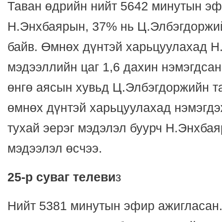
Таван өдрийн нийт 5642 минутын эф
Н.Энхбаярын, 37% нь Ц.Элбэгдоржи
байв. Өмнөх дүнтэй харьцуулахад Н
мэдээллийн цаг 1,6 дахин нэмэгдса
өнгө аясын хувьд Ц.Элбэгдоржийн т
өмнөх дүнтэй харьцуулахад нэмэгдэ
тухай эерэг мэдэлэл буурч Н.Энхбая
мэдээлэл өсчээ.
25-р суваг телеви
з
Нийт 5381 минутын эфир ажигласан