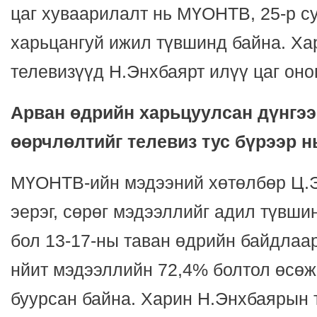
цаг хуваарилалт нь МҮОНТВ, 25-р с
харьцангуй ижил түвшинд байна. Ха
телевизүүд Н.Энхбаярт илүү цаг оно
Арван өдрийн харьцуулсан дүнгээ
өөрчлөлтийг телевиз тус бүрээр н
МҮОНТВ-ийн мэдээний хөтөлбөр Ц.
эерэг, сөрөг мэдээллийг адил түвш
бол 13-17-ны таван өдрийн байдлаа
нйит мэдээллийн 72,4% болтол өсөж
буурсан байна. Харин Н.Энхбаярын 