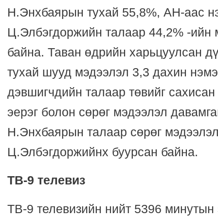
Н.Энхбаярын тухай 55,8%, АН-аас н
Ц.Элбэгдоржийн талаар 44,2% -ийн 
байна. Таван өдрийн харьцуулсан д
тухай шууд мэдээлэл 3,3 дахин нэмэ
дэвшигчдийн талаар төвийг сахисан
эерэг болон сөрөг мэдээлэл давамг
Н.Энхбаярын талаар сөрөг мэдээлэл
Ц.Элбэгдоржийнх буурсан байна.
ТВ-9 телевиз
ТВ-9 телевизийн нийт 5396 минутын