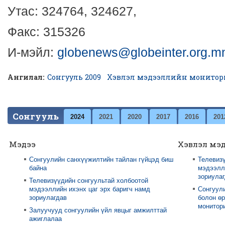
Утас: 324764, 324627,
Факс: 315326
И-мэйл:
globenews@globeinter.org.
Ангилал:
Сонгууль 2009
Хэвлэл мэдээллийн монитор
Сонгууль
2024
2021
2020
2017
2016
201
Мэдээ
Хэвлэл мэ
Сонгуулийн санхүүжилтийн тайлан гүйцэд биш
Телевизү
байна
мэдээлли
зориула
Телевизүүдийн сонгуультай холбоотой
мэдээллийн ихэнх цаг эрх баригч намд
Сонгуул
зориулагдав
болон өр
монитори
Залуучууд сонгуулийн үйл явцыг амжилттай
ажиглалаа