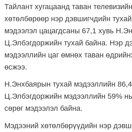
Тайлант хугацаанд таван телевизий
хөтөлбөрөөр нэр дэвшигчдийн тухай
мэдээлэл цацагдсаны 67,1 хувь Н.Эн
Ц.Элбэгдоржийн тухай байна. Нэр д
мэдээллийн цаг өмнөх таван өдрийн
өсжээ.
Н.Энхбаярын тухай мэдээллийн 86,4
Ц.Элбэгдоржийн мэдээллийн 59% нь 
сөрөг мэдээлэл байна.
Мэдээний хөтөлбөрүүдийн нэр дэвш