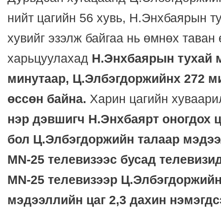
нийт цагийн 56 хувь, Н.Энхбаярын т
хувийг эзэлж байгаа нь өмнөх таван
харьцуулахад
Н.Энхбаярын тухай 
минутаар, Ц.Элбэгдоржийнх 272 ми
өссөн байна.
Харин цагийн хуваари
нэр дэвшигч Н.Энхбаярт оногдох ц
бол Ц.Элбэгдоржийн талаар мэдэ
MN-25 телевизээс бусад телевизид
MN-25 телевизээр Ц.Элбэгдоржийн
мэдээллийн цаг 2,3 дахин нэмэгдс