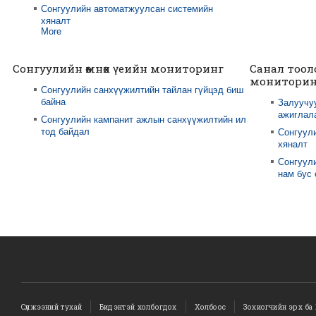
Сонгуулийн автоматжуулсан системийн
хяналт
More
Сонгуулийн өмнөх үеийн мониторинг
Санал тоол
мониторин
Сонгуулийн санхүүжилтийн тайлан гүйцэд биш
байна
Залуучу
ажиглал
Сонгуулийн кампанит ажлын санхүүжилтийн ил
тод байдал
Сонгуул
хяналт
Сонгуули
нам бус
Сүлжээний тухай
Бидэнтэй холбогдох
Холбоос
Зохиогчийн эрх ба