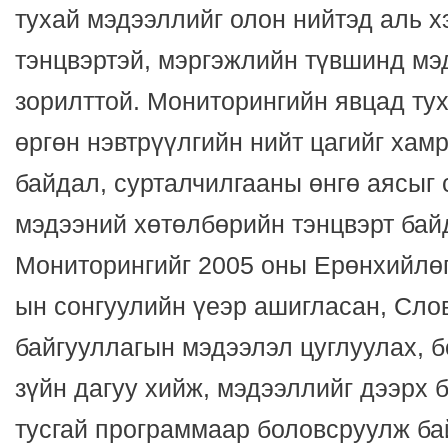
тухай мэдээллийг олон нийтэд аль х
тэнцвэртэй, мэргэжлийн түвшинд мэ
зорилттой. Мониторингийн явцад ту
өргөн нэвтрүүлгийн нийт цагийг хам
байдал, сурталчилгааны өнгө аясыг 
мэдээний хөтөлбөрийн тэнцвэрт бай
Мониторингийг 2005 оны Ерөнхийлөг
ын сонгуулийн үеэр ашигласан, Сл
байгууллагын мэдээлэл цуглуулах, б
зүйн дагуу хийж, мэдээллийг дээрх 
тусгай программаар боловсруулж ба