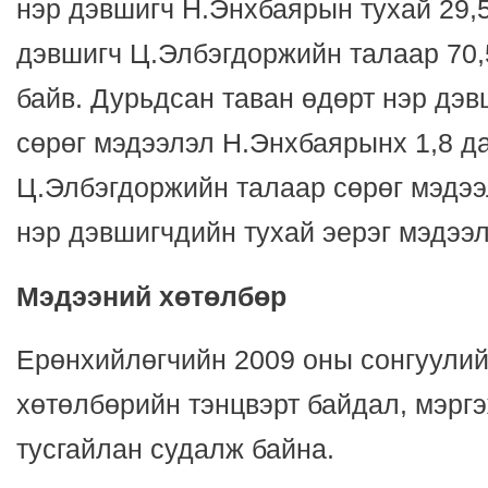
нэр дэвшигч Н.Энхбаярын тухай 29,
дэвшигч Ц.Элбэгдоржийн талаар 70,
байв. Дурьдсан таван өдөрт нэр дэ
сөрөг мэдээлэл Н.Энхбаярынх 1,8 д
Ц.Элбэгдоржийн талаар сөрөг мэдээл
нэр дэвшигчдийн тухай эерэг мэдээл
Мэдээний хөтөлбөр
Ерөнхийлөгчийн 2009 оны сонгуулий
хөтөлбөрийн тэнцвэрт байдал, мэрг
тусгайлан судалж байна.