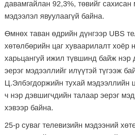
давамгайлан 92,3%, төвийг сахисан 
мэдээлэл явуулаагүй байна.
Өмнөх таван өдрийн дүнгээр UBS т
хөтөлбөрийн цаг хуваарилалт хоёр 
харьцангуй ижил түвшинд байж нэр 
эерэг мэдээллийг илүүтэй түгээж ба
Ц.Элбэгдоржийн тухай мэдээллийн ца
ч нэр дэвшигчдийн талаар эерэг мэ
хэвээр байна.
25-р суваг телевизийн мэдээний хөт