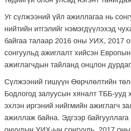
Уг сүлжээний үйл ажиллагаа нь сонг
нийтийн итгэлийг нэмэгдүүлэхэд чух
байгаа талаар 2016 оны УИХ, 2017 
сонгуульд ажиглалт хийсэн Европы
ажиглагчдын тайланд онцлон дурдаг
Сүлжээний гишүүн Өөрчлөлтийн төл
Бодлогод залуусын хяналт ТББ-ууд 
эхлэн иргэний нийгмийн ажиглагч з
ажиллаж байна. Эдгээр байгууллага 
онуудын УИХ-ын сонгууль, 2017 он