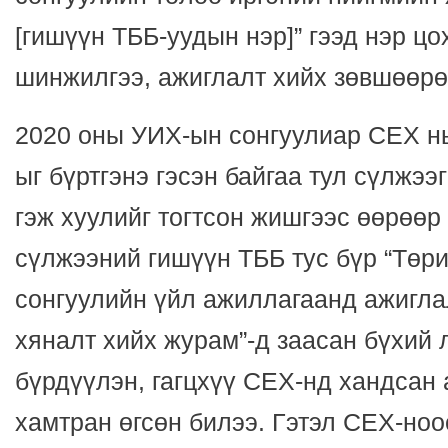
[гишүүн ТББ-уудын нэр]” гээд нэр цо
шинжилгээ, ажиглалт хийх зөвшөөрө
2020 оны УИХ-ын сонгуулиар СЕХ нь
ыг бүртгэнэ гэсэн байгаа тул сүлжээ
гэж хуулийг тогтсон жишгээс өөрөөр
сүлжээний гишүүн ТББ тус бүр “Төри
сонгуулийн үйл ажиллагаанд ажигла
хяналт хийх журам”-д заасан бүхий 
бүрдүүлэн, гагцхүү СЕХ-нд хандсан 
хамтран өгсөн билээ. Гэтэл СЕХ-ноо