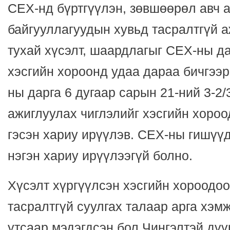
СЕХ-нд бүртгүүлэн, зөвшөөрөл авч 
байгууллагуудын хувьд тасралтгүй 
тухай хүсэлт, шаардлагыг СЕХ-ны да
хэсгийн хороонд удаа дараа бичгээр
ны дарга 6 дугаар сарын 21-ний 3-2/3
ажиглуулах чиглэлийг хэсгийн хороо
гэсэн хариу ирүүлэв. СЕХ-ны гишүүд
нэгэн хариу ирүүлээгүй болно.
Хүсэлт хүргүүлсэн хэсгийн хороодоо
тасралтгүй суулгах талаар арга хэм
утсаар мэдэгдсэн бол Чингэлтэй дүү