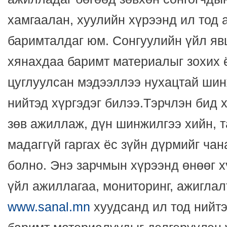
хамгаалан, хуулийн хүрээнд ил тод
баримталдаг юм. Сонгуулийн үйл яв
хянахдаа баримт материалыг зохих 
цуглуулсан мэдээллээ нухацтай шин
нийтэд хүргэдэг билээ.Тэрчлэн бид 
зөв ажиллаж, дүн шинжилгээ хийн, 
мадаггүй гаргах ёс зүйн дүрмийг ча
болно. Энэ зарчмын хүрээнд өнөөг х
үйл ажиллагаа, мониторинг, ажиглал
www.sanal.mn
хуудсанд ил тод нийтэ