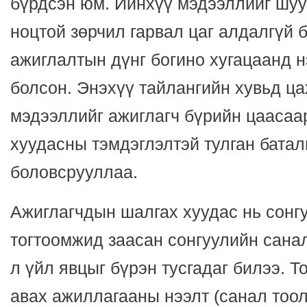
бүрдсэн юм. Ийнхүү мэдээллийг шуу
ноцтой зөрчил гарвал цаг алдалгүй 
ажиглалтын дүнг богино хугацаанд н
болсон. Энэхүү тайлангийн хувьд ц
мэдээллийг ажиглагч бүрийн цаасаа
хуудасны тэмдэглэлтэй тулган бата
боловсрууллаа.
Ажиглагчдын шалгах хуудас нь сонг
тогтоомжид заасан сонгуулийн сана
л үйл явцыг бүрэн тусгадаг билээ. 
авах ажиллагааны нээлт (санал тоо