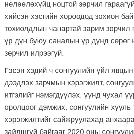
нөлөөлөхүйц ноцтой зөрчил гараагү
хийсэн хэсгийн хороодод зохион ба
тохиолдлын чанартай зарим зөрчил 
үр дүн буюу саналын үр дүнд сөрөг 
зөрчил илрээгүй.
Гэсэн хэдий ч сонгуулийн үйл явцын
дээдлэх зарчмын хэрэгжилт, сонгуул
итгэлийг нэмэгдүүлэх, үүнд чухал ү
оролцоог дэмжих, сонгуулийн хууль
хэрэгжилтийг сайжруулахад анхаар
зайлшгүй байгааг 2020 оны сонгуул