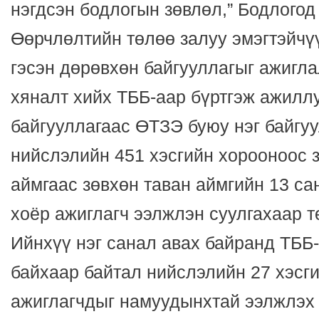
нэгдсэн бодлогын зөвлөл,” Бодлогод
Өөрчлөлтийн төлөө залуу эмэгтэйч
гэсэн дөрөвхөн байгууллагыг ажигла
хяналт хийх ТББ-аар бүртгэж ажилл
байгууллагаас ӨТЗЭ буюу нэг байгуу
нийслэлийн 451 хэсгийн хорооноос з
аймгаас зөвхөн таван аймгийн 13 са
хоёр ажиглагч ээлжлэн суулгахаар 
Ийнхүү нэг санал авах байранд ТББ
байхаар байтал нийслэлийн 27 хэсг
ажиглагчдыг намуудынхтай ээлжлэх 