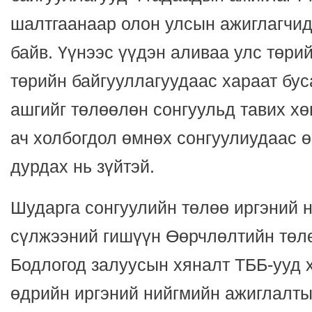
шалтгаанаар олон улсын ажиглагчид
байв. Үүнээс үүдэн аливаа улс төрий
төрийн байгууллагуудаас хараат бус
ашгийг төлөөлөн сонгуульд тавих х
ач холбогдол өмнөх сонгуулиудаас 
дурдах нь зүйтэй.
Шударга сонгуулийн төлөө иргэний 
сүлжээний гишүүн Өөрчлөлтийн төлө
Бодлогод залуусын хяналт ТББ-ууд 
өдрийн иргэний нийгмийн ажиглалты