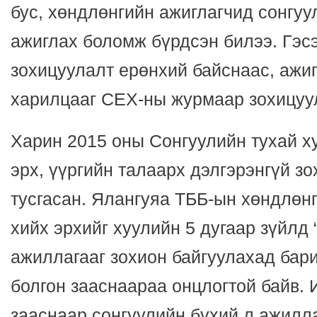
бус, хөндлөнгийн ажиглагчид сонгуу
ажиглах боломж бүрдсэн билээ. Гэсэ
зохицуулалт ерөнхий байснаас, ажи
харилцааг СЕХ-ны журмаар зохицуу
Харин 2015 оны Сонгуулийн тухай х
эрх, үүргийн талаарх дэлгэрэнгүй з
тусгасан. Ялангуяа ТББ-ын хөндлөнг
хийх эрхийг хуулийн 5 дугаар зүйлд
ажиллагааг зохион байгуулахад бар
болгон зааснаараа онцлогтой байв. 
зааснаар сонгуулийн бүхий л ажилл