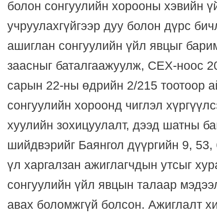
болон сонгуулийн хорооны хэвийн ү
учруулахгүйгээр дуу болон дүрс бич
ашиглан сонгуулийн үйл явцыг бари
заасныг баталгаажуулж, СЕХ-ноос 2
сарын 22-ны өдрийн 2/215 тоотоор а
сонгуулийн хороонд чиглэл хүргүүлс
хуулийн зохицуулалт, дээд шатны б
шийдвэрийг Баянгол дүүргийн 9, 53, 6
үл харгалзан ажиглагчдын утсыг хур
сонгуулийн үйл явцын талаар мэдээ
авах боломжгүй болсон. Ажиглалт хи