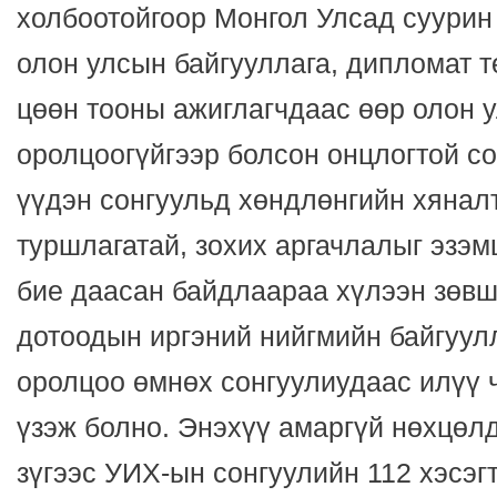
холбоотойгоор Монгол Улсад суурин
олон улсын байгууллага, дипломат 
цөөн тооны ажиглагчдаас өөр олон 
оролцоогүйгээр болсон онцлогтой со
үүдэн сонгуульд хөндлөнгийн хянал
туршлагатай, зохих аргачлалыг эзэм
бие даасан байдлаараа хүлээн зөвш
дотоодын иргэний нийгмийн байгуул
оролцоо өмнөх сонгуулиудаас илүү 
үзэж болно. Энэхүү амаргүй нөхцөл
зүгээс УИХ-ын сонгуулийн 112 хэсэг