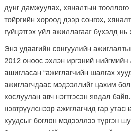
дүнг дамжуулах, хяналтын тооллого
тойргийн хороод дээр сонгох, хянал
гүйцэтгэх үйл ажиллагааг бүхэлд нь
Энэ удаагийн сонгуулийн ажиглалты
2012 оноос эхлэн иргэний нийгмийн
ашигласан “ажиглагчийн шалгах хуу
ажиглагчдаас мэдээллийг цахим бол
хослуулан авч нэгтгэсэн явдал байв
нэвтрүүлснээр ажиглагчид гар утас
хуудсыг бөглөн мэдээллээ түргэн ш