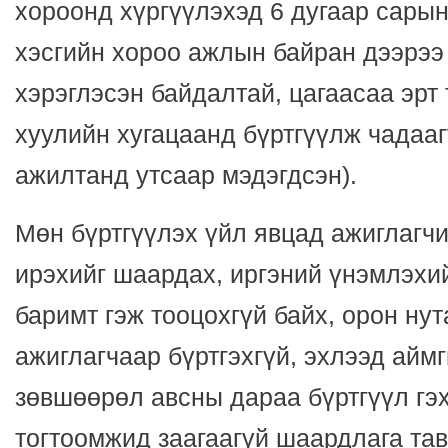
хороонд хүргүүлэхэд 6 дугаар сарын
хэсгийн хороо ажлын байран дээрээ
хэрэглэсэн байдалтай, цагаасаа эрт
хуулийн хугацаанд бүртгүүлж чадааг
ажилтанд утсаар мэдэгдсэн).
Мөн бүртгүүлэх үйл явцад ажиглагчи
ирэхийг шаардах, иргэний үнэмлэхий
баримт гэж тооцохгүй байх, орон нут
ажиглагчаар бүртгэхгүй, эхлээд айм
зөвшөөрөл авсны дараа бүртгүүл гэх
тогтоомжид заагаагүй шаардлага та