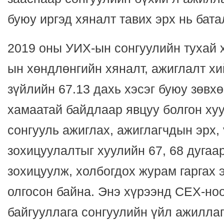
буюу иргэд хяналт тавих эрх нь бат
2019 оны УИХ-ын сонгуулийн тухай 
ын хөндлөнгийн хяналт, ажиглалт хи
зүйлийн 67.13 дахь хэсэг буюу зөвх
хамаатай байдлаар явцуу болгон ху
сонгууль ажиглах, ажиглагчдын эрх,
зохицуулалтыг хуулийн 67, 68 дугаа
зохицуулж, холбогдох журам гаргах 
олгосон байна. Энэ хүрээнд СЕХ-но
байгууллага сонгуулийн үйл ажиллаг