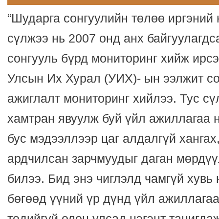
“Шударга сонгуулийн төлөө иргэний 
сүлжээ нь 2007 онд анх байгуулагдс
сонгууль бүрд мониторинг хийж ирс
Улсын Их Хурал (УИХ)- ын ээлжит со
ажиглалт мониторинг хийлээ. Тус с
хамтран явуулж буй үйл ажиллагаа н
бус мэдээллээр цаг алдалгүй хангах
ардчилсан зарчмуудыг даган мөрдүү
билээ. Бид энэ чиглэлд чамгүй хувь
бөгөөд үүний үр дүнд үйл ажиллага
төдийгүй олон улсад нэгэнт танигда