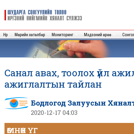
Sk
m
Шударга
c
сонгуулийн
төлөө иргэний
нийгмийн
Нүүр
Мөрийн хөтөлбөр
Мониторинг
Мэдээний өрөө
Сонго
хяналт
сүлжээ
Санал авах, тоолох үйл аж
ажиглалтын тайлан
Бодлогод Залуусын Хянал
2020-12-17 04:03
ӨМНӨХ ҮГ