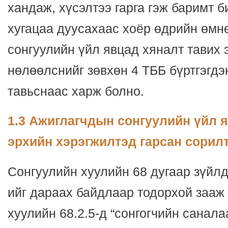
хандаж, хүсэлтээ гарга гэж баримт б
хугацаа дуусахаас хоёр өдрийн өмн
сонгуулийн үйл явцад хяналт тавих 
нөлөөлснийг зөвхөн 4 ТББ бүртгэгдэ
тавьснаас харж болно.
1.3 Ажиглагчдын сонгуулийн үйл 
эрхийн хэрэгжилтэд гарсан сорил
Сонгуулийн хуулийн 68 дугаар зүйлд
ийг дараах байдлаар тодорхой зааж 
хуулийн 68.2.5-д “сонгогчийн санала