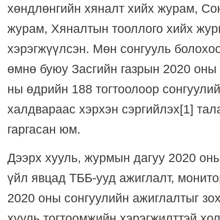
хөндлөнгийн хяналт хийх журам, Со
журам, Хяналтын тооллого хийх журм
хэрэгжүүлсэн. Мөн сонгууль болохоо
өмнө буюу Засгийн газрын 2020 оны 
ны өдрийн 188 тогтоолоор сонгуули
халдвараас хэрхэн сэргийлэх[1] тал
гаргасан юм.
Дээрх хууль, журмын дагуу 2020 он
үйл явцад ТББ-ууд ажиглалт, монито
2020 оны сонгуулийн ажиглалтыг зо
хууль тогтоомжийн хэрэгжилттэй хо