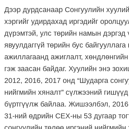
Дээр дурдсанаар Сонгуулийн хуулий
хэргийг удирдахад иргэдийг оролцуу
дүрэмтэй, улс төрийн намын дэргэд
явуулдаггүй төрийн бус байгууллага
ажиллагаанд ажиглалт, хөндлөнгийн 
гэж заасан байдаг. Хуулийн энэ зох
2012, 2016, 2017 онд “Шударга сонг
нийгмийн хяналт” сүлжээний гишүү
бүртгүүлж байлаа. Жишээлбэл, 2016
31-ний өдрийн СЕХ-ны 53 дугаар то
сонгуулийн төлөө иргэний нийгмийн