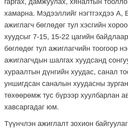
гаргах, дамжуулах, хяналтын тоолло
хамарна. Мэдээллийг нэгтгэхдээ А, В
ажиглагч бөглөдөг тул хэсгийн хороо
хуудсыг 7-15, 15-22 цагийн байдлаа
бөглөдөг тул ажиглагчийн тоогоор нэ
ажиглагчдын шалгах хуудсанд сонгу
хураалтын дүнгийн хуудас, санал т
уншигдсан саналын хуудасны зурга
төхөөрөмж тус бүрээр хуулбарлан а
хавсаргадаг юм.
Түүнчлэн ажиглалт зохион байгуула