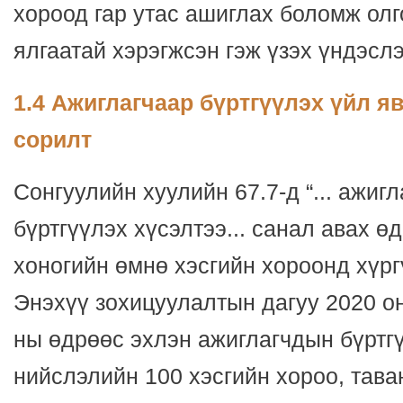
хороод гар утас ашиглах боломж олг
ялгаатай хэрэгжсэн гэж үзэх үндэсл
1.4 Ажиглагчаар бүртгүүлэх үйл я
сорилт
Сонгуулийн хуулийн 67.7-д “... ажиг
бүртгүүлэх хүсэлтээ... санал авах ө
хоногийн өмнө хэсгийн хороонд хүргү
Энэхүү зохицуулалтын дагуу 2020 он
ны өдрөөс эхлэн ажиглагчдын бүртгү
нийслэлийн 100 хэсгийн хороо, тава