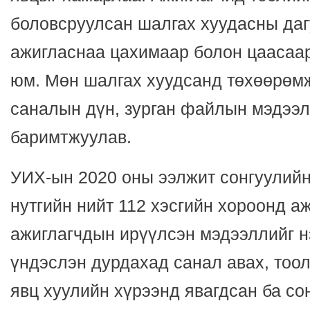
боловсруулсан шалгах хуудасны даг
ажигласнаа цахимаар болон цаасаар
юм. Мөн шалгах хуудсанд төхөөрөм
саналын дүн, зурган файлын мэдээл
баримтжуулав.
УИХ-ын 2020 оны ээлжит сонгуулийн
нутгийн нийт 112 хэсгийн хороонд 
ажиглагчдын ирүүлсэн мэдээллийг н
үндэслэн дурдахад санал авах, тоол
явц хуулийн хүрээнд явагдсан ба со