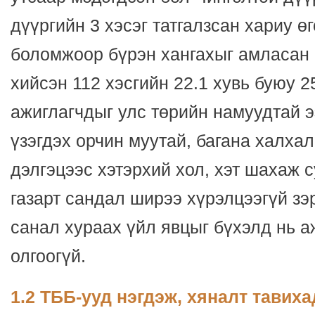
дүүргийн 3 хэсэг татгалзсан хариу ө
боломжоор бүрэн хангахыг амласан 
хийсэн 112 хэсгийн 22.1 хувь буюу 2
ажиглагчдыг улс төрийн намуудтай 
үзэгдэх орчин муутай, багана халха
дэлгэцээс хэтэрхий хол, хэт шахаж 
газарт сандал ширээ хүрэлцээгүй зэ
санал хураах үйл явцыг бүхэлд нь 
олгоогүй.
1.2 ТББ-ууд нэгдэж, хяналт тавиха