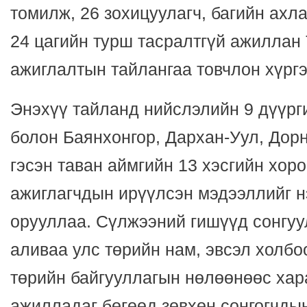
томилж, 26 зохицуулагч, багийн ахл
24 цагийн турш тасралтгүй ажиллан
ажиглалтын тайлангаа товчлон хүргэ
Энэхүү тайланд нийслэлийн 9 дүүрг
болон Баянхонгор, Дархан-Уул, Дорн
гэсэн таван аймгийн 13 хэсгийн хо
ажиглагчдын ирүүлсэн мэдээллийг н
орууллаа. Сүлжээний гишүүд сонгуу
аливаа улс төрийн нам, эвсэл холбо
төрийн байгууллагын нөлөөнөөс хара
ажилладаг бөгөөд зөвхөн сонгогчдын