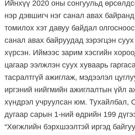
Ийнхүү 2020 оны сонгуульд өрсөлдсө
нэр дэвшигч нэг санал авах байранд 
томилох хэт давуу байдал олгосноо
санал авах байруудад зэрэгцэн суу
хүрсэн. Иймээс зарим хэсгийн хороо
цагаар ээлжлэн суух хуваарь гаргаса
тасралтгүй ажиглаж, мэдээлэл цуглу
иргэний нийгмийн ажиглалтын үйл а
хүндрэл учруулсан юм. Тухайлбал, 
дугаар сарын 1-ний өдрийн 199 дүгэ
“Хөгжлийн бэрхшээлтэй иргэд байгу