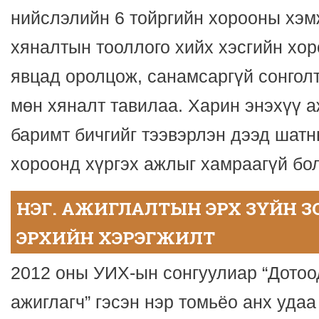
нийслэлийн 6 тойргийн хорооны хэм
хяналтын тооллого хийх хэсгийн хор
явцад оролцож, санамсаргүй сонголт
мөн хяналт тавилаа. Харин энэхүү а
баримт бичгийг тээвэрлэн дээд шат
хороонд хүргэх ажлыг хамраагүй бо
НЭГ. АЖИГЛАЛТЫН ЭРХ ЗҮЙН 
ЭРХИЙН ХЭРЭГЖИЛТ
2012 оны УИХ-ын сонгуулиар “Дото
ажиглагч” гэсэн нэр томьёо анх уда