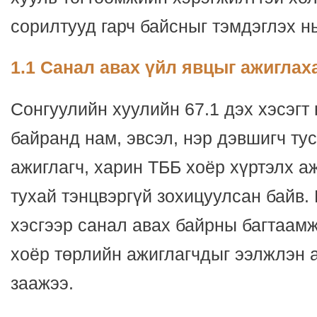
сорилтууд гарч байсныг тэмдэглэх нь
1.1 Санал авах үйл явцыг ажиглах
Сонгуулийн хуулийн 67.1 дэх хэсэгт 
байранд нам, эвсэл, нэр дэвшигч тус
ажиглагч, харин ТББ хоёр хүртэлх а
тухай тэнцвэргүй зохицуулсан байв.
хэсгээр санал авах байрны багтаам
хоёр төрлийн ажиглагчдыг ээлжлэн
заажээ.