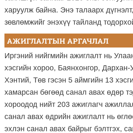
харуулж байна. Энэ талаарх дүгнэлт
зөвлөмжийг энэхүү тайланд тодорхой
АЖИГЛАЛТЫН АРГАЧЛАЛ
Иргэний нийгмийн ажиглалт нь Улаа
хэсгийн хороо, Баянхонгор, Дархан-
Хэнтий, Төв гэсэн 5 аймгийн 13 хэсги
хамарсан бөгөөд санал авах өдөр тэ
хороодод нийт 203 ажиглагч ажилла
санал авах өдрийн ажиглалт нь өглө
эхлэн санал авах байрыг бэлтгэх, са