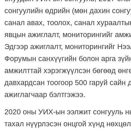
сонгуулийн өдрийн (мөн дахин сонг
санал авах, тоолох, санал хураалтын
явцын ажиглалт, мониторингийг амж
Эдгээр ажиглалт, мониторингийг Нээ
Форумын санхүүгийн болон арга зүй
амжилттай хэрэгжүүлсэн бөгөөд өнг
давхардсан тоогоор 500 гаруй сайн
ажиглагчаар бэлтгэжээ.
2020 оны УИХ-ын ээлжит сонгууль н
тахал нүүрлэсэн онцгой хүнд нөхцө