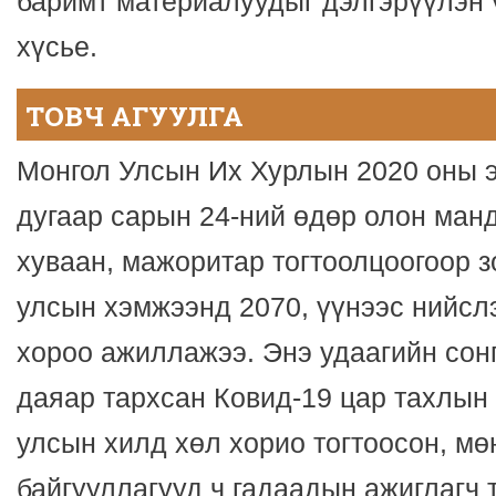
баримт материалуудыг дэлгэрүүлэн 
хүсье.
ТОВЧ АГУУЛГА
Монгол Улсын Их Хурлын 2020 оны э
дугаар сарын 24-ний өдөр олон манд
хуваан, мажоритар тогтоолцоогоор з
улсын хэмжээнд 2070, үүнээс нийсл
хороо ажиллажээ. Энэ удаагийн сон
даяар тархсан Ковид-19 цар тахлын
улсын хилд хөл хорио тогтоосон, мө
байгууллагууд ч гадаадын ажиглагч 