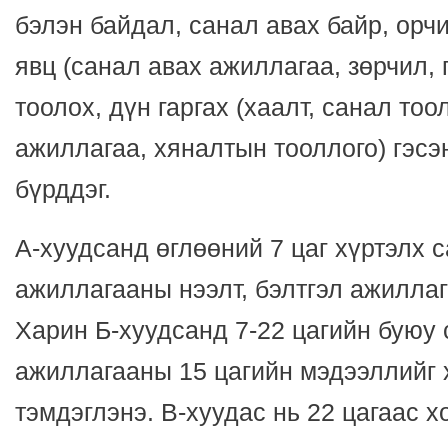
бэлэн байдал, санал авах байр, орчи
явц (санал авах ажиллагаа, зөрчил,
тоолох, дүн гаргах (хаалт, санал то
ажиллагаа, хяналтын тооллого) гэсэ
бүрддэг.
А-хуудсанд өглөөний 7 цаг хүртэлх 
ажиллагааны нээлт, бэлтгэл ажиллаг
Харин Б-хуудсанд 7-22 цагийн буюу 
ажиллагааны 15 цагийн мэдээллийг 
тэмдэглэнэ. В-хуудас нь 22 цагаас 