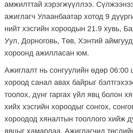
амжилттай хэрэгжүүллээ. Сүлжээнээ
ажиглагч Улаанбаатар хотод 9 дүүрг
нийт хэсгийн хороодын 21.9 хувь, Б
Уул, Дорноговь, Төв, Хэнтий аймгуу
хороонд ажилласан юм.
Ажиглалт нь сонгуулийн өдөр 06:00 
хороод санал авах байрыг бэлтгэхээ
тоолох, дүнг гаргах үйл явц болон х
хийх хэсгийн хороодыг сонгох, сонго
хороодод хяналтын тооллого хийж д
явцыг хамарлаа. Ажиглагчид төслий