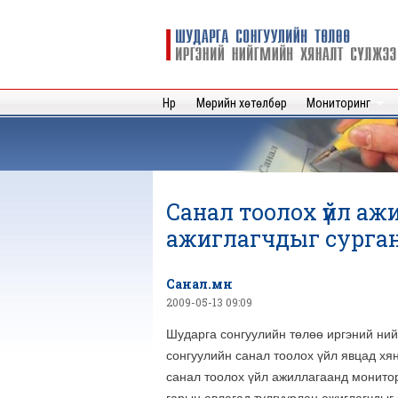
Шударга
сонгуулийн
төлөө иргэний
нийгмийн
Нүүр
Мөрийн хөтөлбөр
Мониторинг
хяналт
сүлжээ
Санал тоолох үйл а
ажиглагчдыг сурга
Санал.мн
2009-05-13 09:09
Шударга сонгуулийн төлөө иргэний ни
сонгуулийн санал тоолох үйл явцад хя
санал тоолох үйл ажиллагаанд монитор