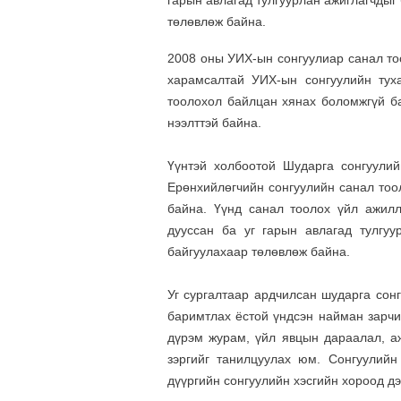
гарын авлагад тулгуурлан ажиглагчдыг 
төлөвлөж байна.
2008 оны УИХ-ын сонгуулиар санал то
харамсалтай УИХ-ын сонгуулийн тух
тоолохол байлцан хянах боломжгүй ба
нээлттэй байна.
Үүнтэй холбоотой Шударга сонгуули
Ерөнхийлөгчийн сонгуулийн санал тоо
байна. Үүнд санал тоолох үйл ажилл
дууссан ба уг гарын авлагад тулгуу
байгуулахаар төлөвлөж байна.
Уг сургалтаар ардчилсан шударга сон
баримтлах ёстой үндсэн найман зарчи
дүрэм журам, үйл явцын дараалал, аж
зэргийг танилцуулах юм. Сонгуулий
дүүргийн сонгуулийн хэсгийн хороод дэ