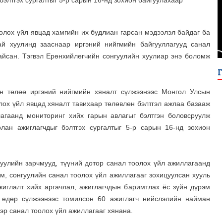
бэлтгэх сургалтыг 5-р сарын 16-нд зохион байгуулахаар
олох үйл явцад хамгийн их будлиан гарсан мэдээлэл байдаг ба
ай хуулинд зааснаар иргэний нийгмийн байгууллагууд санал
йсан. Тэгвэл Ерөнхийлөгчийн сонгуулийн хуулиар энэ боломж
йн төлөө иргэний нийгмийн хяналт сүлжээнээс Монгол Улсын
лох үйл явцад хяналт тавихаар төлөвлөн бэлтгэл ажлаа базааж
агаанд мониторинг хийх гарын авлагыг бэлтгэн боловсруулж
рлан ажиглагчдыг бэлтгэх сургалтыг 5-р сарын 16-нд зохион
гуулийн зарчмууд, түүний дотор санал тоолох үйл ажиллагаанд
м, сонгуулийн санал тоолох үйл ажиллагааг зохицуулсан хууль
иглалт хийх аргачлал, ажиглагчдын баримтлах ёс зүйн дүрэм
н өдөр сүлжээнээс томилсон 60 ажиглагч нийслэлийн найман
эр санал тоолох үйл ажиллагааг хянана.