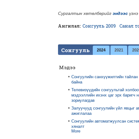
Сургалтын хөтөлбөрийг
эндээс
үзнэ 
Ангилал:
Сонгууль 2009
Санал т
Сонгууль
2024
2021
202
Мэдээ
Сонгуулийн санхүүжилтийн тайлан
байна
Телевизүүдийн сонгуультай холбоо
мэдээллийн ихэнх цаг эрх баригч 
зориулагдав
Залуучууд сонгуулийн үйл явцыг 
ажиглалаа
Сонгуулийн автоматжуулсан систе
хяналт
More