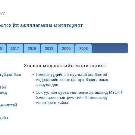
үү.
оолох үйл ажиллагааны мониторинг
0
2017
2016
2012
2009
2008
Хэвлэл мэдээллийн мониторинг
 гүйцэд биш
Телевизүүдийн сонгуультай холбоотой
мэдээллийн ихэнх цаг эрх баригч намд
зориулагдав
той
намд
Сонгуулийн сурталчилгааны хугацаанд МҮОНТ
болон өргөн нэвтрүүлгийн 4 телевизид
мониторинг хийнэ
амжилттай
мийн