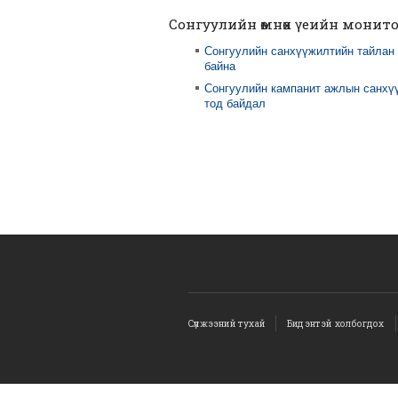
Сонгуулийн өмнөх үеийн монит
Сонгуулийн санхүүжилтийн тайлан
байна
Сонгуулийн кампанит ажлын санхү
тод байдал
Сүлжээний тухай
Бидэнтэй холбогдох