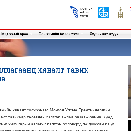
Skip to
main
Logos
content
User
Мэдээний өрөө
Сонгогчийн боловсрол
Хуульчаас асууя
жиллагаанд хяналт тавих
на
йгмийн хяналт сүлжээнээс Монгол Улсын Ерөнхийлөгчийн
налт тавихаар төлөвлөн бэлтгэл ажлаа базааж байна. Үүнд
.
инг хийх гарын авлагыг бэлтгэн боловсруулж дууссан ба уг