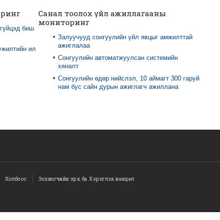
оринг
Санал тоолох үйл ажиллагааны
мониторинг
 гүйцэд биш
Залуучууд сонгуулийн үйл явцыг амжилттай
ажиглалаа
үжилтийн ил
Сонгуулийн автоматжуулсан системийн
хяналт
Сонгуулийн өдөр нийслэл, 10 аймагт 300 гаруй
нам бус сайн дурын ажиглагч ажиллана
Холбоос
Зохиогчийн эрх ба Хэрэглэх нөхцөл