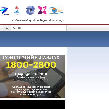
Сүлжээний тухай
Бидэнтэй холбогдох
 menu
Search
Search form