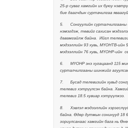
25-р суваг хамгийн их буюу нэвтр
бие даагчдын суртачилгаа яваагүй
5.
Сонгуулийн сурталчилгааны ө
нэмэгдэж, төвийг сахисан мэдээлэ
давамгайлж байна.
Ийгл телевизи
мэдээллийн 93 хувь, МҮОНТВ-ийн 
мэдээллийн 76 хувь, МҮОНР-ийн
с
6.
МҮОНР энэ хугацаанд 115 м
сурталчилгааны шинжийг агуулса
7.
Бусад телевизийн хувьд сонг
телевиз хэтрүүлсэн байна. Хамгий
телевиз 18.5 хувиар хэтрүүлжээ.
8.
Хэвлэл мэдээллийн хэрэгслүү
байна. Өдөр дутмын сонинууд 18 6
зориулсанаас хамгийн бага нь Өнө