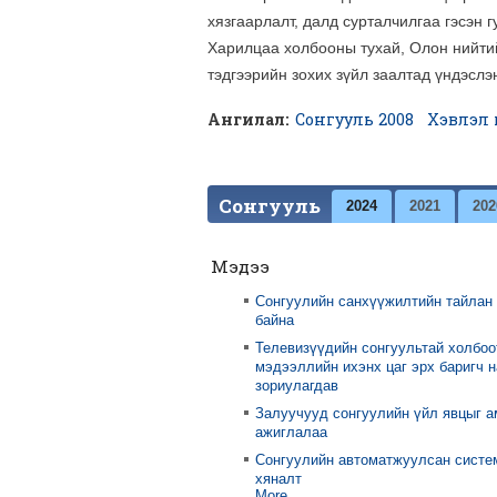
хязгаарлалт, далд сурталчилгаа гэсэн 
Харилцаа холбооны тухай, Олон нийтий
тэдгээрийн зохих зүйл заалтад үндэслэ
Ангилал:
Сонгууль 2008
Хэвлэл
Сонгууль
2024
2021
202
Мэдээ
Сонгуулийн санхүүжилтийн тайлан
байна
Телевизүүдийн сонгуультай холбоо
мэдээллийн ихэнх цаг эрх баригч 
зориулагдав
Залуучууд сонгуулийн үйл явцыг 
ажиглалаа
Сонгуулийн автоматжуулсан систе
хяналт
More