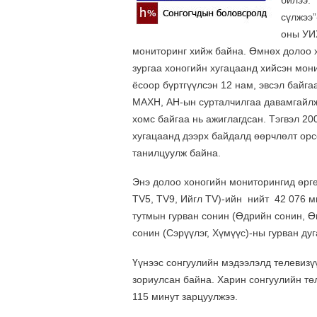
билээ. 
сүлжээ”
оны УИ
мониторинг хийж байна. Өмнөх долоо х
зургаа хоногийн хугацаанд хийсэн мон
ёсоор бүртгүүлсэн 12 нам, эвсэл байга
МАХН, АН-ын сурталчилгаа давамгайлж
хомс байгаа нь ажиглагдсан. Тэгвэл 20
хугацаанд дээрх байдалд өөрчлөлт орс
танилцуулж байна.
Энэ долоо хоногийн мониторингид өргө
TV5, TV9, Ийгл TV)-ийн
нийт
42 076 
тутмын гурван сонин (Өдрийн сонин, Ө
сонин (Сэрүүлэг, Хүмүүс)-ны гурван ду
Үүнээс сонгуулийн мэдээлэлд телевизү
зориулсан байна. Харин сонгуулийн тө
115 минут зарцуулжээ.