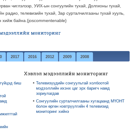
гурван чиглэлээр, УИХ-ын сонгуулийн тухай, Долгионы тухай,
н радио, телевизийн тухай, Зар сурталчилгааны тухай хууль,
н хийж байна.{joscommentenable}
 мэдээллийн мониторинг
0
2017
2016
2012
2009
2008
Хэвлэл мэдээллийн мониторинг
 гүйцэд биш
Телевизүүдийн сонгуультай холбоотой
мэдээллийн ихэнх цаг эрх баригч намд
зориулагдав
той
намд
Сонгуулийн сурталчилгааны хугацаанд МҮОНТ
болон өргөн нэвтрүүлгийн 4 телевизид
мониторинг хийнэ
амжилттай
мийн