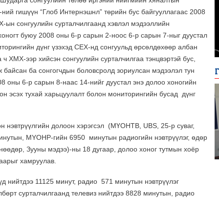
“Шударга сонгуулийн төлөө иргэний нийгмийн хяналтын
-ний гишүүн “Глоб Интернэшнл” төрийн бус байгууллагаас 2008
Х-ын сонгуулийн сурталчилгаанд хэвлэл мэдээллийн
оногт буюу 2008 оны 6-р сарын 2-ноос 6-р сарын 7-ныг дуустал
иторингийн дүнг үзэхэд СЕХ-нд сонгуульд өрсөлдөхөөр албан
а ч ХМХ-ээр хийсэн сонгуулийн сурталчилгаа тэнцвэртэй бус,
 байсан ба сонгогчдын боловсролд зориулсан мэдээлэл тун
08 оны 6-р сарын 8-наас 14-нийг дуустал энэ долоо хоногийн
он эсэх тухай харьцуулалт болон мониторингийн бусад
дүнг
н нэвтрүүлгийн долоон хэрэгсэл
(МҮОНТВ, UBS, 25-р суваг,
минутын, MYОНP-гийн 6950
минутын радиогийн нэвтрүүлэг, өдөр
нөөдөр, Зууны мэдээ)-ны 18 дугаар, долоо хоног тутмын хоёр
гаарыг хамруулав.
үд нийтдээ 11125 минут, радио
571 минутын нэвтрүүлэг
лбөрт сурталчилгаанд телевиз нийтдээ 8828 минутын, радио