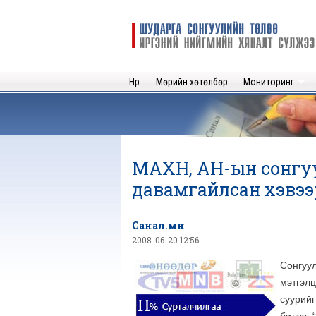
Шударга
сонгуулийн
төлөө иргэний
нийгмийн
Нүүр
Мөрийн хөтөлбөр
Мониторинг
хяналт
сүлжээ
МАХН, АН-ын сонгу
давамгайлсан хэвээ
Санал.мн
2008-06-20 12:56
Сонгуул
мэтгэлц
суурийг