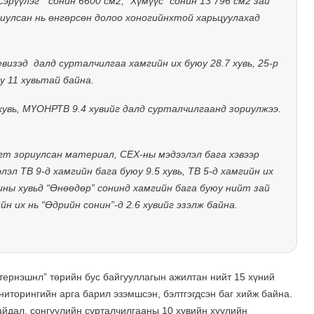
Сэрүүлэг “ сонин 6600 см2, “Хүмүүс” сонин 13 796 см2 зай
иулсан нь өнгөрсөн долоо хоногийнхтой харьцуулахад
евизэд
далд сурталчилгаа хамгийн их буюу 28.7 хувь, 25-р
у 11 хувьтай байна.
увь, МҮОНРТВ 9.4 хувийг далд сурталчилгаанд зориулжээ.
гт зориулсан материал, СЕХ-ны мэдээлэл бага хэвээр
лэл ТВ 9-д хамгийн бага буюу 9.5 хувь, ТВ 5-д хамгийн их
нины хувьд “Өнөөдөр” сонинд хамгийн бага буюу нийт зай
йн их нь “Өдрийн сонин”-д 2.6 хувийг эзэлж байна.
тернэшнл” төрийн бус байгууллагын ажилтан нийт 15 хүний
ниторингийн арга барил эзэмшсэн, бэлтгэгдсэн баг хийж байна.
йдал, сонгуулийн сурталчилгааны 10 хувийн хуулийн