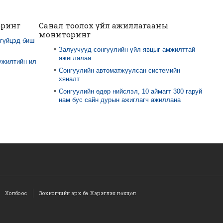
оринг
Санал тоолох үйл ажиллагааны
мониторинг
 гүйцэд биш
Залуучууд сонгуулийн үйл явцыг амжилттай
ажиглалаа
үжилтийн ил
Сонгуулийн автоматжуулсан системийн
хяналт
Сонгуулийн өдөр нийслэл, 10 аймагт 300 гаруй
нам бус сайн дурын ажиглагч ажиллана
Холбоос
Зохиогчийн эрх ба Хэрэглэх нөхцөл