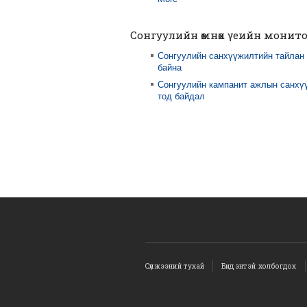
Сонгуулийн өмнөх үеийн монит
Сонгуулийн санхүүжилтийн тайлан
байна
Сонгуулийн кампанит ажлын санхү
тод байдал
Сүлжээний тухай
Бидэнтэй холбогдох