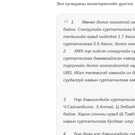
Энэ хугацааны мониторингийн дүнгээс 
1.
Өмнөх долоо хоногтой ха
байна. Сонгуулийн сурталчилгаа М
телеизийн хувьд нийтдээ 1.7 дахи
сурталчилгаа 5.6 дахин, долоо хо
2.
ХМХ-ээр хийсэн сонгуулийн с
сурталчилгаа давамгайлсан хэвээ
түрүүчийн долоо хоногийнхтой ха
UBS, Ийгл телевизэд хамгийн их б
суудалгүй намын сурталчилгаа ха
3.
Нэр дэвшигчдийн сурталчилга
Ч.Сайханбилэг, З.Алтай, Ц.Элбэгд
байна. Харин сонины хувьд Ш.Түвд
нарын сурталчилгаа бусдаас илүү 
4.
Бие даан нэр дэвшигчдийн су