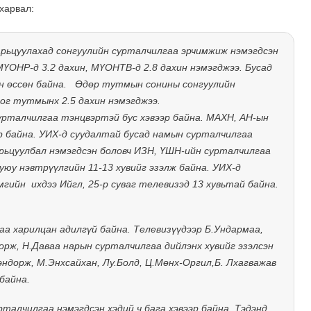
харвал:
рьцуулахад сонгуулийн сурталчилгаа эрчимжиж нэмэгдсэн
ҮОНР-д 3.2 дахин, МҮОНТВ-д 2.8 дахин нэмэгджээ. Бусад
н өссөн байна.
Өдөр тутмын сонины сонгуулийн
ног тутмынх 2.5 дахин нэмэгджээ.
урталчилгаа тэнцвэртэй бус хэвээр байна. МАХН, АН-ын
р байна. УИХ-д суудалтай бусад намын сурталчилгаа
рьцуулбал нэмэгдсэн боловч ИЗН, ҮШН-ийн сурталчилгаа
уюу нэвтрүүлгийн 11-13 хувийг эзэлж байна. УИХ-д
мгийн
ихдээ Ийгл, 25-р суваг телевизэд 13 хувьтай байна.
а харилцан адилгүй байна. Телевизүүдээр Б.Ундармаа,
орж, Н.Даваа нарын сурталчилгаа дийлэнх хувийг эзэлсэн
эндорж, М.Энхсайхан, Лу.Болд, Ц.Мөнх-Оргил,Б. Лхагважав
байна.
рталчилгаа нэмэгдсэн хэдий ч бага хэвээр байна. Тэдэнд