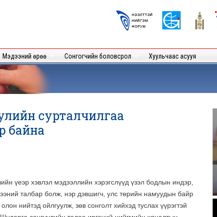
Skip to
main
Logos
content
User
Мэдээний өрөө
Сонгогчийн боловсрол
Хуульчаас асууя
улийн сурталчилгаа
р байна
ийн үеэр хэвлэл мэдээллийн хэрэгслүүд үзэл бодлын индэр,
ээний талбар болж, нэр дэвшигч, улс төрийн намуудын байр
.
 олон нийтэд ойлгуулж, зөв сонголт хийхэд туслах үүрэгтэй