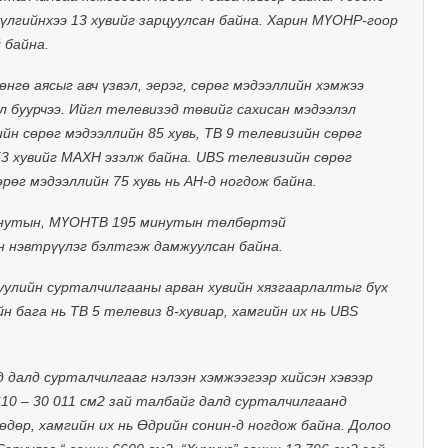
үүлгийнхээ 13 хувийг зарцуулсан байна. Харин МҮОНР-гоор
 байна.
нгө аясыг авч үзвэл, эерэг, сөрөг мэдээллийн хэмжээ
л буурчээ. Ийгл телевизэд төвийг сахисан мэдээлэл
йн сөрөг мэдээллийн 85 хувь, ТВ 9 телевизийн сөрөг
53 хувийг МАХН эзэлж байна. UBS телевизийн сөрөг
өрөг мэдээллийн 75 хувь нь АН-д ногдож байна.
инутын, МҮОНТВ 195 минутын төлбөртэй
н нэвтрүүлэг бэлтгэж дамжуулсан байна.
уулийн сурталчилгааны арван хувийн хязгаарлалтыг бүх
н бага нь ТВ 5 телевиз 8-хувиар, хамгийн их нь UBS
д далд сурталчилгааг нэлээн хэмжээгээр хийсэн хэвээр
10 – 30 011 см2 зай талбайг далд сурталчилгаанд
өдөр, хамгийн их нь Өдрийн сонин-д ногдож байна. Долоо