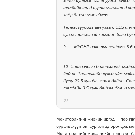
хоног дутмын сонинуудын хувьд
“
талбайг далд сурталчилгаанд зор
хоёр дахин нэмэгджээ.
Телевизүүдийг авч үзвэл, UBS тел
суваг телевизэд хамгийн бага бую
9.
МҮОНР нэвтрүүлгийнхээ 3.6 х
10.
Сонгогчдын боловсролд, мэдлэ
байна. Телевизийн хувьд ийм мэдээ
буюу 20.5 хувийг эзэлж байна. Со
талбайн 0.5 хувь байгаа бол хамги
Мониторингийг жирийн иргэд, “Глоб Ин
бүрэлдэхүүнтэй, сургалтад оролцож мо
Мониторингийг мэдээллийн тэнцвэрт ба