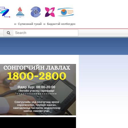
Сүлжээний тухай
Бидэнтэй холбогдох
 menu
Search
Search form