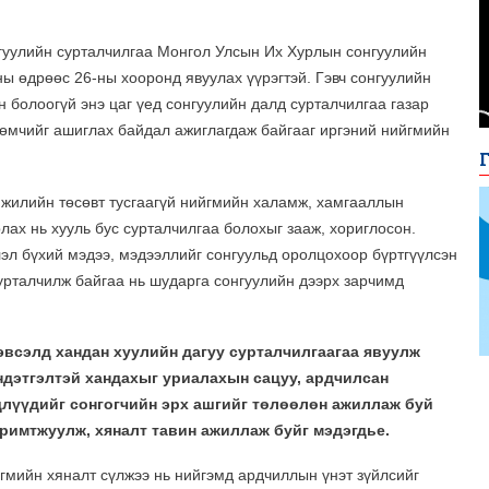
гуулийн сурталчилгаа Монгол Улсын Их Хурлын сонгуулийн
ны өдрөөс 26-ны хооронд явуулах үүрэгтэй. Гэвч сонгуулийн
 болоогүй энэ цаг үед сонгуулийн далд сурталчилгаа газар
 өмчийг ашиглах байдал ажиглагдаж байгааг иргэний нийгмийн
н жилийн төсөвт тусгаагүй нийгмийн халамж, хамгааллын
рлах нь хууль бус сурталчилгаа болохыг зааж, хориглосон.
лэл бүхий мэдээ, мэдээллийг сонгуульд оролцохоор бүртгүүлсэн
урталчилж байгаа нь шударга сонгуулийн дээрх зарчимд
эвсэлд хандан хуулийн дагуу сурталчилгаагаа явуулж
ндэтгэлтэй хандахыг уриалахын сацуу, ардчилсан
длүүдийг сонгогчийн эрх ашгийг төлөөлөн ажиллаж буй
римтжуулж, хяналт тавин ажиллаж буйг мэдэгдье.
гмийн хяналт сүлжээ нь нийгэмд ардчиллын үнэт зүйлсийг