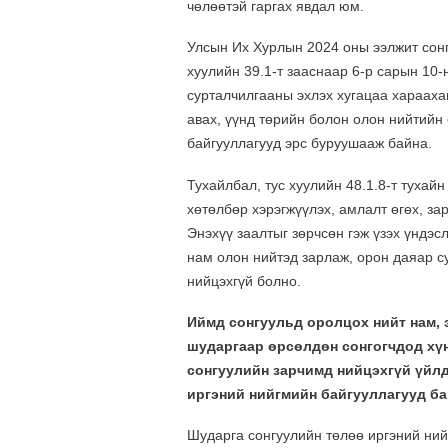
чөлөөтэй гаргах явдал юм.
Улсын Их Хурлын 2024 оны ээлжит сон
хуулийн 39.1-т зааснаар 6-р сарын 10-
сурталчилгааны эхлэх хугацаа хараахан
авах, үүнд төрийн болон олон нийтийн
байгууллагууд эрс буруушааж байна.
Тухайлбал, тус хуулийн 48.1.8-т тухай
хөтөлбөр хэрэгжүүлэх, амлалт өгөх, за
Энэхүү заалтыг зөрчсөн гэж үзэх үндэс
нам олон нийтэд зарлаж, орон даяар с
нийцэхгүй болно.
Иймд сонгуульд оролцох нийт нам, 
шударгаар өрсөлдөн сонгогчдод хү
сонгуулийн зарчимд нийцэхгүй үйл
иргэний нийгмийн байгууллагууд ба
Шударга сонгуулийн төлөө иргэний ний