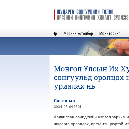
Шударга
сонгуулийн
төлөө иргэний
нийгмийн
Нүүр
Мөрийн хөтөлбөр
Мониторинг
хяналт
сүлжээ
Монгол Улсын Их Х
сонгуульд оролцох н
уриалах нь
Санал.мн
2024-05-09 16:01
Ардчилсан сонгуулийн нэг гол зарчим 
шударга өрсөлдөх, иргэд тэнцвэртэй м