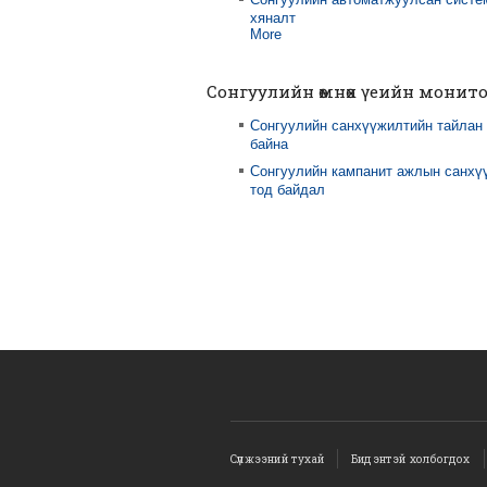
хяналт
More
Сонгуулийн өмнөх үеийн монит
Сонгуулийн санхүүжилтийн тайлан
байна
Сонгуулийн кампанит ажлын санхү
тод байдал
Сүлжээний тухай
Бидэнтэй холбогдох