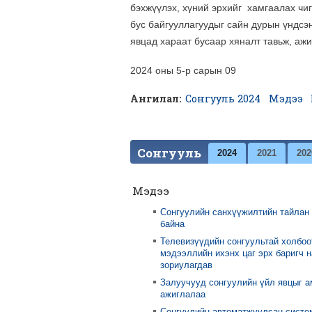
бэхжүүлэх, хүний эрхийг хамгаалах чиг
бус байгууллагуудыг сайн дурын үндсэн
явцад хараат бусаар хяналт тавьж, аж
2024 оны 5-р сарын 09
Ангилал:
Сонгууль 2024
Мэдээ
Сонгууль
2024
2021
202
Мэдээ
Сонгуулийн санхүүжилтийн тайлан
байна
Телевизүүдийн сонгуультай холбоо
мэдээллийн ихэнх цаг эрх баригч 
зориулагдав
Залуучууд сонгуулийн үйл явцыг 
ажиглалаа
Сонгуулийн автоматжуулсан систе