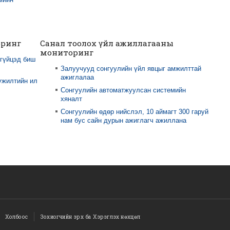
оринг
Санал тоолох үйл ажиллагааны
мониторинг
 гүйцэд биш
Залуучууд сонгуулийн үйл явцыг амжилттай
ажиглалаа
үжилтийн ил
Сонгуулийн автоматжуулсан системийн
хяналт
Сонгуулийн өдөр нийслэл, 10 аймагт 300 гаруй
нам бус сайн дурын ажиглагч ажиллана
Холбоос
Зохиогчийн эрх ба Хэрэглэх нөхцөл