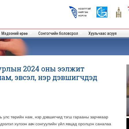
Skip to
main
Logos
content
User
Мэдээний өрөө
Сонгогчийн боловсрол
Хуульчаас асууя
урлын 2024 оны ээлжит
ам, эвсэл, нэр дэвшигчдэд
нь улс төрийн нам, нэр дэвшигчид тэгш гарааны зарчмаар
.
эдээлэл хүлээн авч сонгуулийн үйл явцад оролцон саналаа