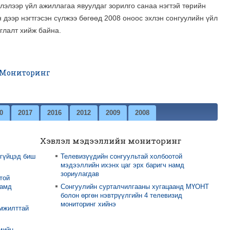
лэлээр үйл ажиллагаа явуулдаг зорилго санаа нэгтэй төрийн
 дээр нэгтгэсэн сүлжээ бөгөөд 2008 оноос эхлэн сонгуулийн үйл
иглалт хийж байна.
Мониторинг
0
2017
2016
2012
2009
2008
Хэвлэл мэдээллийн мониторинг
 гүйцэд биш
Телевизүүдийн сонгуультай холбоотой
мэдээллийн ихэнх цаг эрх баригч намд
зориулагдав
той
намд
Сонгуулийн сурталчилгааны хугацаанд МҮОНТ
болон өргөн нэвтрүүлгийн 4 телевизид
мониторинг хийнэ
амжилттай
мийн