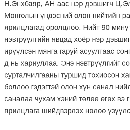
Н.Энхбаяр, АН-аас нэр дэвшигч Ц.Э
Монголын үндэсний олон нийтийн ра
ярилцлагад оролцлоо. Нийт 90 мину
нэвтрүүлгийн явцад хоёр нэр дэвшигч
ирүүлсэн мянга гаруй асуултаас сон
д нь хариуллаа. Энэ нэвтрүүлгийг с
сурталчилгааны туршид тохиосон ха
боллоо гэдэгтэй олон хүн санал ний
саналаа чухам хэний төлөө өгөх вэ г
ярилцлага шийдвэрлэх нөлөө үзүүлс