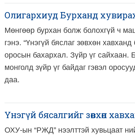
Олигархиуд Бурханд хувирах
Мөнгөөр бурхан болж болохгүй ч ма
гэнэ. “Үнэгүй бяслаг зөвхөн хавханд 
оросын бахархал. Зүйр үг сайхаан. 
монголд зүйр үг байдаг гэвэл оросуу
даа.
Үнэгүй бясалгийг зөвхөн хавх
ОХУ-ын “РЖД” нээлттэй хувьцаат ний