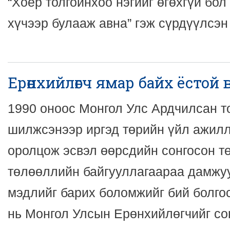
“Хоёр толгойнхоо нэгийг өгөхгүй бол
хүчээр булааж авна” гэж сүрдүүлсэн
Ерөнхийлөгч ямар байх ёстой 
1990 оноос Монгол Улс Ардчилсан т
шилжсэнээр иргэд төрийн үйл ажил
оролцож эсвэл өөрсдийн сонгосон т
төлөөллийн байгууллагаараа дамжу
мэдлийг барих боломжийг бий болгос
нь Монгол Улсын Ерөнхийлөгчийг со