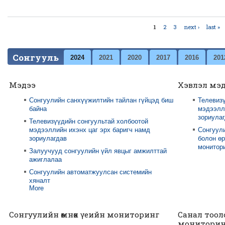
1
2
3
next ›
last »
Pages
Сонгууль
2024
2021
2020
2017
2016
201
Мэдээ
Хэвлэл мэ
Сонгуулийн санхүүжилтийн тайлан гүйцэд биш
Телевизү
байна
мэдээлли
зориула
Телевизүүдийн сонгуультай холбоотой
мэдээллийн ихэнх цаг эрх баригч намд
Сонгуул
зориулагдав
болон өр
монитори
Залуучууд сонгуулийн үйл явцыг амжилттай
ажиглалаа
Сонгуулийн автоматжуулсан системийн
хяналт
More
Сонгуулийн өмнөх үеийн мониторинг
Санал тоол
мониторин