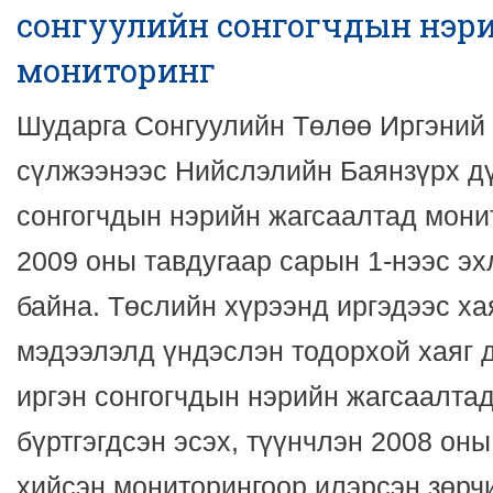
сонгуулийн сонгогчдын нэр
мониторинг
Шударга Сонгуулийн Төлөө Иргэний
сүлжээнээс Нийслэлийн Баянзүрх д
сонгогчдын нэрийн жагсаалтад мони
2009 оны тавдугаар сарын 1-нээс э
байна. Төслийн хүрээнд иргэдээс ха
мэдээлэлд үндэслэн тодорхой хаяг 
иргэн сонгогчдын нэрийн жагсаалтад
бүртгэгдсэн эсэх, түүнчлэн 2008 он
хийсэн мониторингоор илэрсэн зөрч