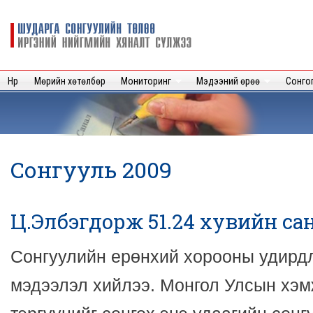
Sk
m
Шударга
c
сонгуулийн
төлөө иргэний
нийгмийн
Нүүр
Мөрийн хөтөлбөр
Мониторинг
Мэдээний өрөө
Сонго
хяналт
сүлжээ
Сонгууль 2009
Ц.Элбэгдорж 51.24 хувийн са
Сонгуулийн ерөнхий хорооны удирдл
мэдээлэл хийлээ. Монгол Улсын хэм