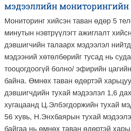
мэдээллийн мониторингийн
Мониторинг хийсэн таван өдөр 5 тел
минутын нэвтрүүлэгт ажиглалт хийсн
дэвшигчийн талаарх мэдээлэл нийтд
мэдээний хөтөлбөрийг тусад нь суда
тооцогдоогүй болно/ эфирийн цагийн
байна. Өмнөх таван өдөртэй харьцу
дэвшигчдийн тухай мэдээлэл 1,6 да
хугацаанд Ц.Элбэгдоржийн тухай мэ
56 хувь, Н.Энхбаярын тухай мэдээлэ
байгаа нь өмнөх таван өдөртэй хар