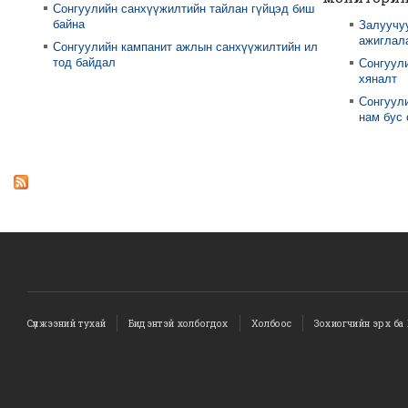
Сонгуулийн санхүүжилтийн тайлан гүйцэд биш
байна
Залуучу
ажиглал
Сонгуулийн кампанит ажлын санхүүжилтийн ил
тод байдал
Сонгуул
хяналт
Сонгуули
нам бус
Сүлжээний тухай
Бидэнтэй холбогдох
Холбоос
Зохиогчийн эрх ба