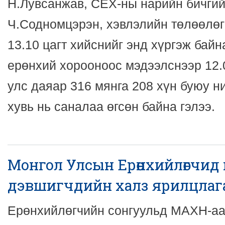
Н.Лувсанжав, СЕХ-ны нарийн бичгий
Ч.Содномцэрэн, хэвлэлийн төлөөлө
13.10 цагт хийснийг энд хүргэж байн
ерөнхий хорооноос мэдээлснээр 12.
улс даяар 316 мянга 208 хүн буюу н
хувь нь саналаа өгсөн байна гэлээ.
Монгол Улсын Ерөнхийлөгчид 
дэвшигчдийн халз ярилцлаг
Ерөнхийлөгчийн сонгуульд МАХН-аа