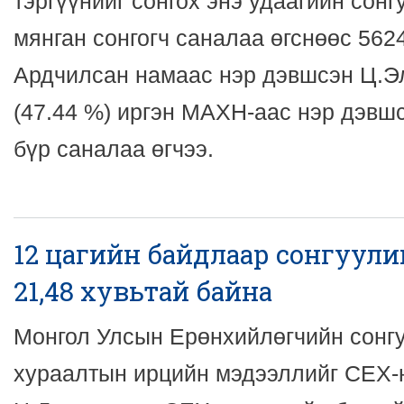
тэргүүнийг сонгох энэ удаагийн сонг
мянган сонгогч саналаа өгснөөс 5624
Ардчилсан намаас нэр дэвшсэн Ц.Э
(47.44 %) иргэн МАХН-аас нэр дэвш
бүр саналаа өгчээ.
12 цагийн байдлаар сонгуулий
21,48 хувьтай байна
Монгол Улсын Ерөнхийлөгчийн сонг
хураалтын ирцийн мэдээллийг СЕХ-