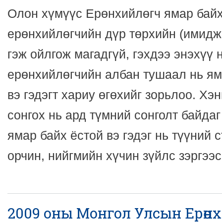
Олон хүмүүс Ерөнхийлөгч ямар байх 
ерөнхийлөгчийн дүр төрхийн (имидж
гэж ойлгож магадгүй, гэхдээ энэхүү 
ерөнхийлөгчийн албан тушаал нь я
вэ гэдэгт хариу өгөхийг зорьлоо. Хэ
сонгох нь ард түмний сонголт байда
ямар байх ёстой вэ гэдэг нь түүний с
орчин, нийгмийн хүчин зүйлс зэргээс
2009 оны Монгол Улсын Ерөн