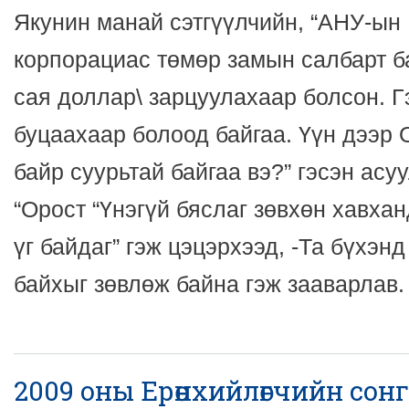
Якунин манай сэтгүүлчийн, “АНУ-ы
корпорациас төмөр замын салбарт ба
сая доллар\ зарцуулахаар болсон. Г
буцаахаар болоод байгаа. Үүн дээр
байр суурьтай байгаа вэ?” гэсэн асу
“Орост “Үнэгүй бяслаг зөвхөн хавхан
үг байдаг” гэж цэцэрхээд, -Та бүхэнд
байхыг зөвлөж байна гэж зааварлав.
2009 оны Ерөнхийлөгчийн сон