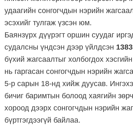
удаагийн сонгогчдын нэрийн жагсаа
эсэхийг тулгаж үзсэн юм.
Баянзүрх дүүрэгт оршин суудаг иргэ
судалсны үндсэн дээр үйлдсэн
1383
бүхий жагсаалтыг холбогдох хэсгий
нь гаргасан сонгогчдын нэрийн жагс
5-р сарын 18-нд хийж дуусав. Ингэх
бичиг баримтын болоод хаягийн зөрч
хороод дээрх сонгогчдын нэрийн жа
бүртгэгдээгүй байлаа.