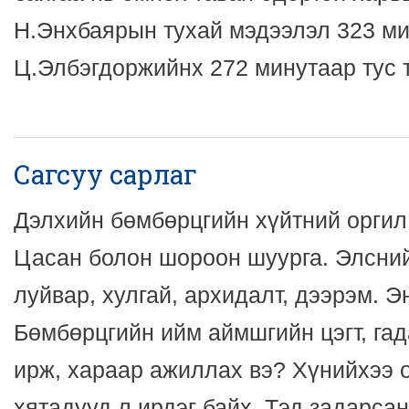
Н.Энхбаярын тухай мэдээлэл 323 ми
Ц.Элбэгдоржийнх 272 минутаар тус т
Сагсуу сарлаг
Дэлхийн бөмбөрцгийн хүйтний оргил.
Цасан болон шороон шуурга. Элсний
луйвар, хулгай, архидалт, дээрэм. Э
Бөмбөрцгийн ийм аймшгийн цэгт, гад
ирж, хараар ажиллах вэ? Хүнийхээ 
хятадууд л ирдэг байх. Тэд задарса