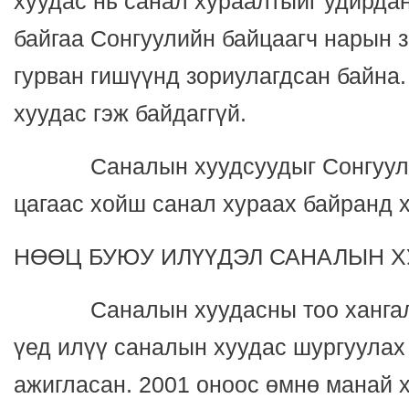
хуудас нь санал хураалтыйг удирда
байгаа Сонгуулийн байцаагч нарын 
гурван гишүүнд зориулагдсан байна
хуудас гэж байдаггүй.
Саналын хуудсуудыг Сонгуулий
цагаас хойш санал хураах байранд х
НӨӨЦ БУЮУ ИЛҮҮДЭЛ САНАЛЫН Х
Саналын хуудасны тоо хангалтт
үед илүү саналын хуудас шургуулах 
ажигласан. 2001 оноос өмнө манай 