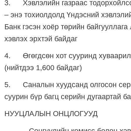
3. Хэвлэлийн газраас тодорхойлс
– энэ тохиолдолд Үндэсний хэвлэлий
Банк гэсэн хоёр төрийн байгууллага
хэвлэх эрхтэй байдаг
4. Өгөгдсөн хот сууринд хуваарил
(нийтдээ 1,600 байдаг)
5. Саналын хуудсанд олгосон сери
суурин бүр багц серийн дугаартай ба
НУУЦЛАЛЫН ОНЦЛОГУУД
Сонгуулийн комисс болон хэвлэ