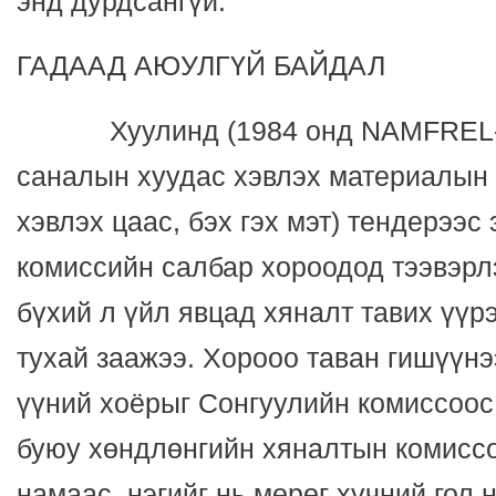
энд дурдсангүй.
ГАДААД АЮУЛГҮЙ БАЙДАЛ
Хуулинд (1984 онд NAMFREL-с
саналын хуудас хэвлэх материалын
хэвлэх цаас, бэх гэх мэт) тендерээс
комиссийн салбар хороодод тээвэрл
бүхий л үйл явцад хяналт тавих үүр
тухай заажээ. Хорооо таван гишүүнэ
үүний хоёрыг Сонгуулийн комиссоос
буюу хөндлөнгийн хяналтын комиссоо
намаас, нэгийг нь мөрөг хүчний гол 