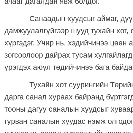
ачааг дагалдан явж болдог.
Санаадын хуудсыг аймаг, дүү
дамжуулалгүйгээр шууд тухайн хот, 
хүргэдэг. Учир нь, хэдийчинээ цөөн а
зогсоолоор дайрах тусам хулгайлагда
үрэгдэх аюул төдийчинээ бага байдаг
Тухайн хот суурингийн Төрийн 
дарга санал хураах байранд бүртгэг
тооны дагуу саналын хуудсыг хуваа
гурван саналын хуудас нэмж олгодог