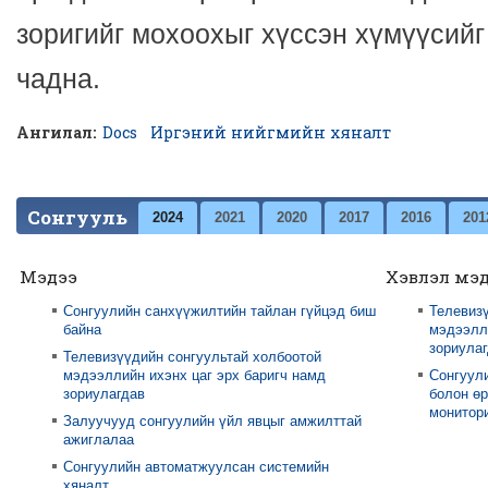
зоригийг мохоохыг хүссэн хүмүүсийг
чадна.
Ангилал:
Docs
Иргэний нийгмийн хяналт
Сонгууль
2024
2021
2020
2017
2016
201
Мэдээ
Хэвлэл мэ
Сонгуулийн санхүүжилтийн тайлан гүйцэд биш
Телевизү
байна
мэдээлли
зориула
Телевизүүдийн сонгуультай холбоотой
мэдээллийн ихэнх цаг эрх баригч намд
Сонгуул
зориулагдав
болон өр
монитори
Залуучууд сонгуулийн үйл явцыг амжилттай
ажиглалаа
Сонгуулийн автоматжуулсан системийн
хяналт