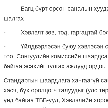
- Багц бүрт орсон саналын хуудас
шалгах
- Хэвлэлт зөв, тод, гаргацтай бол
- Үйлдвэрлэсэн буюу хэвлэсэн с
тоо, Сонгуулийн комиссийн шаардса
байгаа эсэхийг тулгах ажлууд ордог.
Стандартын шаардлага хангаагүй с
хасч, бүх оролцогч талуудыг (улс тө
үед байгаа ТББ-ууд, Хэвлэлийн хоро