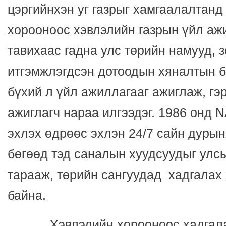
цэргийнхэн уг газрыг хамгаалалтанд
хорооноос хэвлэлийн газрын үйл аж
тавихаас гадна улс төрийн намууд, 
итгэмжлэгдсэн дотоодын хяналтын б
бүхий л үйл ажиллагааг ажиглаж, гэ
ажиглагч нараа илгээдэг. 1986 онд
эхлэх өдрөөс эхлэн 24/7 сайн дур
бөгөөд тэд саналын хуудсуудыг улс
тарааж, төрийн сангуудад хадгалах
байна.
Хэвлэлийн хорооноос хадгалах г