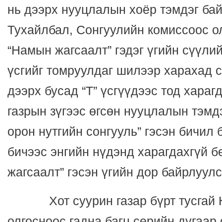
нь дээрх нууцлалын хоёр тэмдэг бай
Тухайлбал, Сонгуулийн комиссоос ол
“Намын жагсаалт” гэдэг үгийн сүүлий
үсгийг томруулдаг шилээр харахад 
дээрх бусад “T” үсгүүдээс тод хараг
газрын зүгээс өгсөн нууцлалын тэмд
орон нутгийн сонгууль” гэсэн бичил 
бичээс энгийн нүдэнд харагдахгүй 
жагсаалт” гэсэн үгийн дор байрлуул
Хот суурин газар бүрт тусгай К
олгосноос гадна багц серийн дугаар 