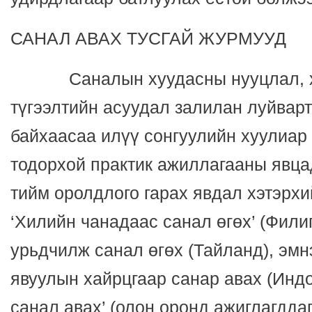
САНАЛ АВАХ ТУСГАЙ ЖУРМУУД
Саналын хуудасны нууцлал, хэв
түгээлтийн асуудал залилан луйварт
байхаасаа илүү сонгуулийн хуулиар
тодорхой практик ажиллагааны явца
тийм оролдлого гарах явдал хэтэрхи
‘Хилийн чанадаас санал өгөх’ (Фили
урьдчилж санал өгөх (Тайланд), эмн
явуулын хайрцгаар санар авах (Индо
санал авах’ (олон оронд ажиглагддаг