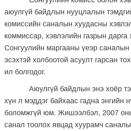
аюулгүй байдлын нууцлалын тэмдгий
комиссийн саналын хуудасны хэвлэ
коммиссар, хэвлэлийн газрын дарга 
Сонгуулийн маргааны үеэр саналын
эсэхтэй холбоотой асуулт гарсан то
ил болгодог.
Аюулгүй байдлын энэ хоёр тэмд
хүн л мэддэг байхаас гадна энгийн 
боломжгүй юм. Жишээлбэл, 2007 он
санал тоолох явцад хуурамч саналы