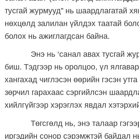
тусгай журмууд” нь шаардлагатай хя
нөхцөлд залилан үйлдэх таатай бол
болох нь ажиглагдсан байна.
Энэ нь ‘санал авах тусгай журму
биш. Тэдгээр нь оролцоо, үл ялгава
хангахад чиглэсэн өөрийн гэсэн утга
зөрчил гарахаас сэргийлсэн шаардл
хийлгүйгээр хэрэглэх явдал хэтэрхий
Төгсгөлд нь, энэ талаар гэгээрс
иргэдийн сонор сэрэмжтэй байдал н