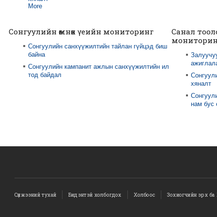
More
Сонгуулийн өмнөх үеийн мониторинг
Санал тоол
мониторин
Сонгуулийн санхүүжилтийн тайлан гүйцэд биш
байна
Залуучу
ажиглал
Сонгуулийн кампанит ажлын санхүүжилтийн ил
тод байдал
Сонгуул
хяналт
Сонгуули
нам бус
Сүлжээний тухай
Бидэнтэй холбогдох
Холбоос
Зохиогчийн эрх ба