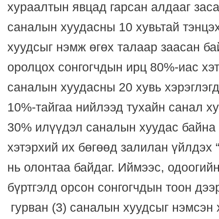
хураалтын явцад гарсан алдааг зас
саналын хуудасны 10 хувьтай тэнцэ
хуудсыг нэмж өгөх талаар заасан ба
оролцох сонгогчдын ирц 80%-иас хэт
саналын хуудасны 20 хувь хэрэглэгд
10%-тайгаа нийлээд тухайн санал х
30% илүүдэл саналын хуудас байна г
хэтэрхий их бөгөөд залилан үйлдэх 
нь олонтаа байдаг. Иймээс, одоогий
бүртгэлд орсон сонгогчдын тоон дэ
гурван (3) саналын хуудсыг нэмсэн