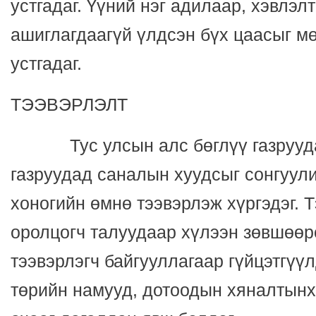
устгадаг. Үүний нэг адилаар, хэвлэл
ашиглагдаагүй үлдсэн бүх цаасыг м
устгадаг.
ТЭЭВЭРЛЭЛТ
Тус улсын алс бөглүү газруудаа
газруудад саналын хуудсыг сонгуул
хоногийн өмнө тээвэрлэж хүргэдэг. 
оролцогч талуудаар хүлээн зөвшөөр
тээвэрлэгч байгууллагаар гүйцэтгүүл
төрийн намууд, дотоодын хяналтынх