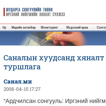
Sk
m
Шударга
c
сонгуулийн
төлөө иргэний
нийгмийн
Нүүр
Мөрийн хөтөлбөр
Мониторинг
Мэдээний өрөө
Сонго
хяналт
сүлжээ
Саналын хуудсанд хяналт 
туршлага
Санал.мн
2008-04-15 17:27
“Ардчилсан сонгууль: Иргэний нийгм