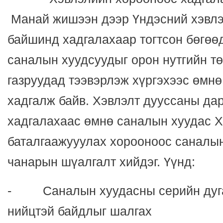
Манай жишээн дээр Үндэсний хэвлэ
байшинд хадгалахаар тогтсон бөгөөд
саналын хуудсуудыг орон нутгийн т
газруудад тээвэрлэж хүргэхээс өмн
хадгалж байв. Хэвлэлт дууссаны да
хадгалахаас өмнө саналын хуудас Х
баталгаажууулах хорооноос саналын
чанарын шүалгалт хийдэг. Үүнд:
- Саналын хуудасны серийн дуга
нийцтэй байдлыг шалгах