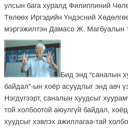
улсын бага хуралд Филиппиний Чөл
Төлөөх Иргэдийн Үндэсний Хөдөлг
мэргэжилтэн Дамасо Ж. Магбуалын т
Бид энд “саналын 
байдал”-ын хоёр асуудлыг энд авч үз
Нэгдүгээрт, саналын хуудсыг хуура
той холбоотой аюулгүй байдал, хоё
хуудсыг хэвлэх ажиллагаа-тай холб