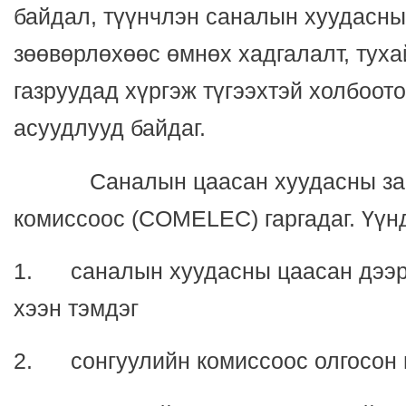
байдал, түүнчлэн саналын хуудасны
зөөвөрлөхөөс өмнөх хадгалалт, туха
газруудад хүргэж түгээхтэй холбоот
асуудлууд байдаг.
Саналын цаасан хуудасны загв
комиссоос (COMELEC) гаргадаг. Үүн
1. саналын хуудасны цаасан дээрх
хээн тэмдэг
2. сонгуулийн комиссоос олгосон 