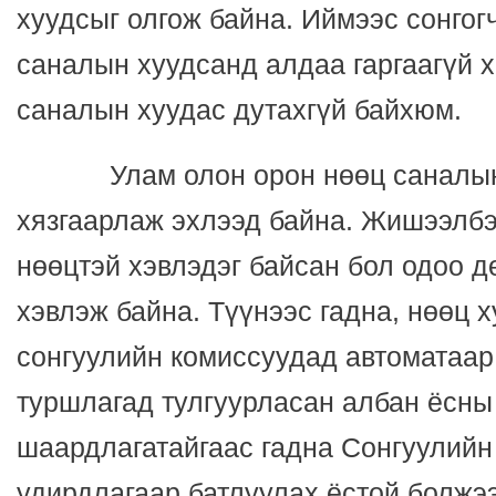
хуудсыг олгож байна. Иймээс сонгог
саналын хуудсанд алдаа гаргаагүй 
саналын хуудас дутахгүй байхюм.
Улам олон орон нөөц саналын х
хязгаарлаж эхлээд байна. Жишээлбэ
нөөцтэй хэвлэдэг байсан бол одоо д
хэвлэж байна. Түүнээс гадна, нөөц 
сонгуулийн комиссуудад автоматаар
туршлагад тулгуурласан албан ёсны 
шаардлагатайгаас гадна Сонгуулийн
удирдлагаар батлуулах ёстой болжээ