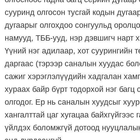
сууринд олгосон тусгай кодын дугаа
дугаарыг олгохдоо сонгуульд оролцо
намууд, ТББ-ууд, нэр дэвшигч нарт х
Үүний нэг адилаар, хот суурингийн 
даргаас (тэрээр саналын хуудас бо
сажиг хэрэглэлүүдийн хадгалан хамг
хураах байр бүрт тодорхой нэг багц 
олгодог. Ер нь саналын хуудсыг хуу
хангалттай цаг хугацаа байхгүйгээс
үйлдэх боломжгүй дотоод нууцлалы