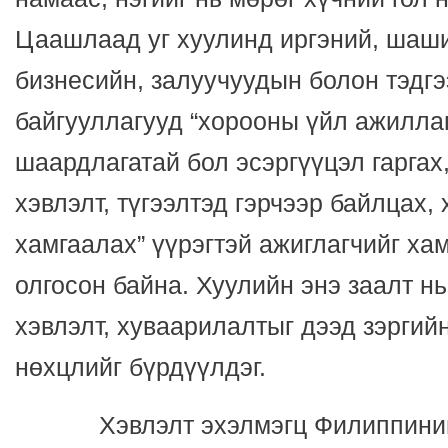
Цаашлаад уг хуулинд иргэний, шаш
бизнесийн, залуучуудын болон тэдгэ
байгууллагууд “хорооны үйл ажилла
шаардлагатай бол эсэргүүцэл гарга
хэвлэлт, түгээлтэд гэрчээр байлцах,
хамгаалах” үүрэгтэй ажиглагчийг ха
олгосон байна. Хуулийн энэ заалт н
хэвлэлт, хуваарилалтыг дээд зэргийн
нөхцлийг бүрдүүлдэг.
Хэвлэлт эхэлмэгц Филиппиний 