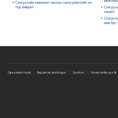
ажиглал
Сонгуулийн кампанит ажлын санхүүжилтийн ил
тод байдал
Сонгуул
хяналт
Сонгуули
нам бус
Сүлжээний тухай
Бидэнтэй холбогдох
Холбоос
Зохиогчийн эрх ба