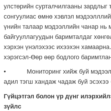
улстөрийн сурталчилгааны зардлыг 
сонгуулиас өмнө хэвлэл мэдээлллий
үнийн талаар мэдээллийн чанар нь 
байгууллагуудын баримталдаг хөнгө
хэрхэн үнэлэхээс ихээхэн хамаарна
хэрэгсэл-Өөр өөр бодлого баримтлан
• Мониторинг хийж буй мэдээлл
адил тэгш хандаж чадаж буй эсэхээ 
Гүйцэтгэл болон үр дүнг илэрхийл
зүйлс