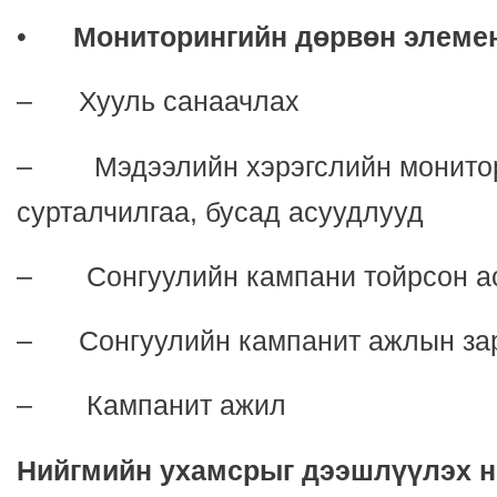
•
Мониторингийн дөрвөн элеме
–
Хууль санаачлах
–
Мэдээлийн хэрэгслийн монито
сурталчилгаа, бусад асуудлууд
–
Сонгуулийн кампани тойрсон а
– Сонгуулийн кампанит ажлын за
– Кампанит ажил
Нийгмийн ухамсрыг дээшлүүлэх н