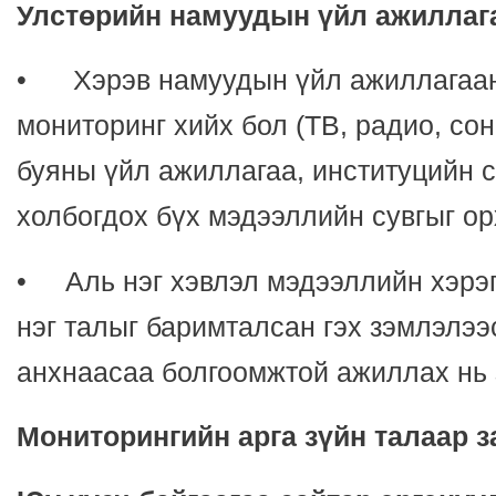
Улстөрийн намуудын үйл ажиллаг
• Хэрэв намуудын үйл ажиллагаан
мониторинг хийх бол (ТВ, радио, со
буяны үйл ажиллагаа, институцийн с
холбогдох бүх мэдээллийн сувгыг о
• Аль нэг хэвлэл мэдээллийн хэрэг
нэг талыг баримталсан гэх зэмлэлээ
анхнаасаа болгоомжтoй ажиллах нь 
Мониторингийн арга зүйн талаар з