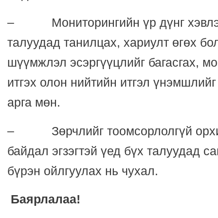
– Мониторингийн үр дүнг хэвлэх
талуудад танилцах, хариулт өгөх бо
шүүмжлэл эсэргүүцлийг багасгах, м
итгэх олон нийтийн итгэл үнэмшлийг
арга мөн.
– Зөрчлийг тоомсорлолгүй орхиж
байдал эгзэгтэй үед бүх талуудад са
бүрэн ойлгуулах нь чухал.
Баярлалаа!