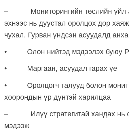
– Мониторингийн төслийн үйл а
эхнээс нь дуустал оролцох дор хаяж
чухал. Гурван үндсэн асуудалд анх
• Олон нийтэд мэдээлэх буюу 
• Маргаан, асуудал гарах үе
• Оролцогч талууд болон монито
хоорондын үр дүнтэй харилцаа
– Илүү стратегитай хандах нь ол
мэдээж