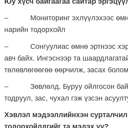
Юу хүсч байгаагаа сайтар эргэцүү
– Мониторинг эхлүүлэхээс өмнө 
нарийн тодорхойл
– Сонгуулиас өмнө эртнээс хэрэ
авч байх. Ингэснээр та шаардлагата
төлөвлөгөөгөө өөрчилж, засах боло
– Зөвлөлд. Буруу ойлгосон байж
тодруул, зас, чухал гэж үзсэн асуул
Хэвлэл мэдээллийнхэн сурталчил
тодорхойлдгийг та мэдэх үү?