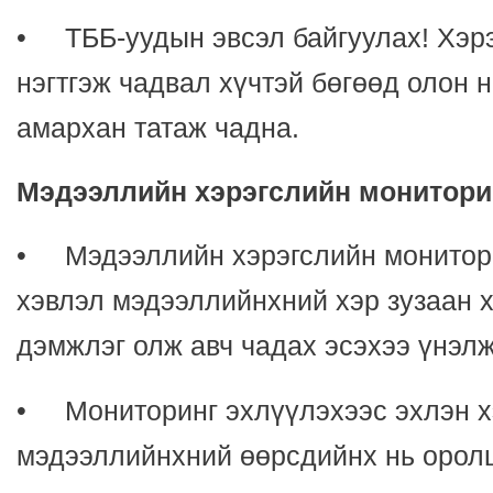
• ТББ-уудын эвсэл байгуулах! Хэр
нэгтгэж чадвал хүчтэй бөгөөд олон 
амархан татаж чадна.
Мэдээллийн хэрэгслийн монитори
• Мэдээллийн хэрэгслийн монитор
хэвлэл мэдээллийнхний хэр зузаан х
дэмжлэг олж авч чадах эсэхээ үнэлж,
• Мониторинг эхлүүлэхээс эхлэн х
мэдээллийнхний өөрсдийнх нь оролц