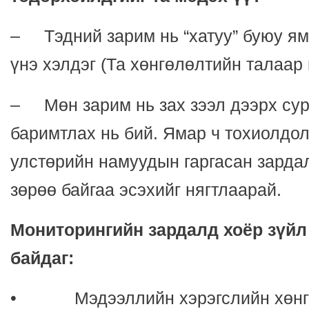
– Тэдний зарим нь “хатуу” буюу ям
үнэ хэлдэг (Та хөнгөлөлтийн талаар 
– Мөн зарим нь зах зээл дээрх сур
баримтлах нь бий. Ямар ч тохиолдол
улстөрийн намуудын гаргасан зарда
зөрөө байгаа эсэхийг нягтлаарай.
Мониторингийн зардалд хоёр зүйл
байдаг:
• Мэдээллийн хэрэгслийн хөнгө