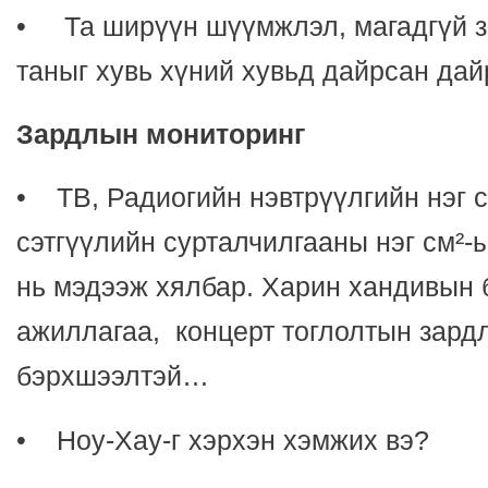
• Та ширүүн шүүмжлэл, магадгүй 
таныг хувь хүний хувьд дайрсан дай
Зардлын мониторинг
• ТВ, Радиогийн нэвтрүүлгийн нэг с
сэтгүүлийн сурталчилгааны нэг см²-ы
нь мэдээж хялбар. Харин хандивын 
ажиллагаа, концерт тоглолтын зард
бэрхшээлтэй…
• Ноу-Хау-г хэрхэн хэмжих вэ?