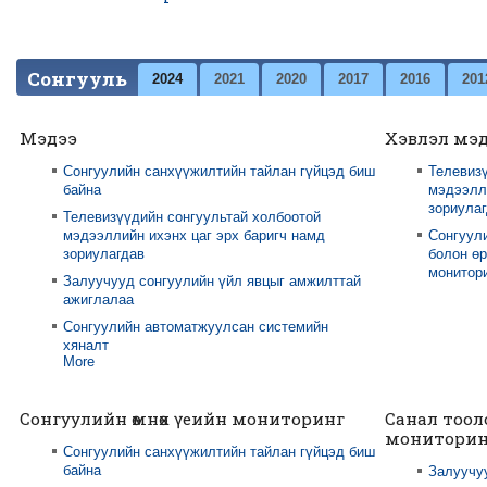
Сонгууль
2024
2021
2020
2017
2016
201
Мэдээ
Хэвлэл мэ
Сонгуулийн санхүүжилтийн тайлан гүйцэд биш
Телевизү
байна
мэдээлли
зориула
Телевизүүдийн сонгуультай холбоотой
мэдээллийн ихэнх цаг эрх баригч намд
Сонгуул
зориулагдав
болон өр
монитори
Залуучууд сонгуулийн үйл явцыг амжилттай
ажиглалаа
Сонгуулийн автоматжуулсан системийн
хяналт
More
Сонгуулийн өмнөх үеийн мониторинг
Санал тоол
мониторин
Сонгуулийн санхүүжилтийн тайлан гүйцэд биш
байна
Залуучу