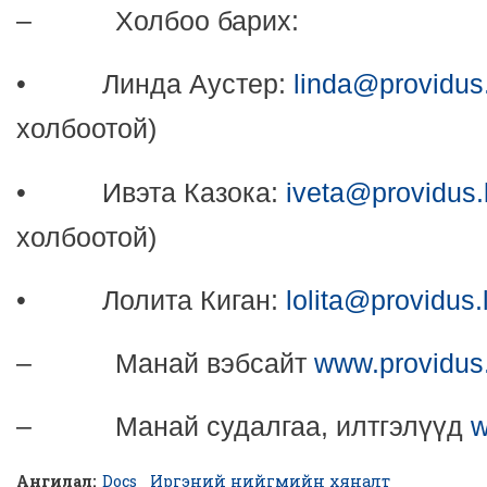
– Холбоо барих:
• Линда Аустер:
linda@providus.
холбоотой)
• Ивэта Казока:
iveta@providus.
холбоотой)
• Лолита Киган:
lolita@providus.
– Манай вэбсайт
www.providus.
– Манай судалгаа, илтгэлүүд
w
Ангилал:
Docs
Иргэний нийгмийн хяналт