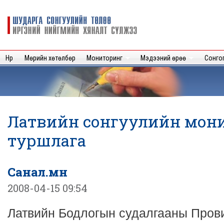
Sk
m
Шударга
c
сонгуулийн
төлөө иргэний
нийгмийн
Нүүр
Мөрийн хөтөлбөр
Мониторинг
Мэдээний өрөө
Сонго
хяналт
сүлжээ
Латвийн сонгуулийн мон
туршлага
Санал.мн
2008-04-15 09:54
Латвийн Бодлогын судалгааны Пров