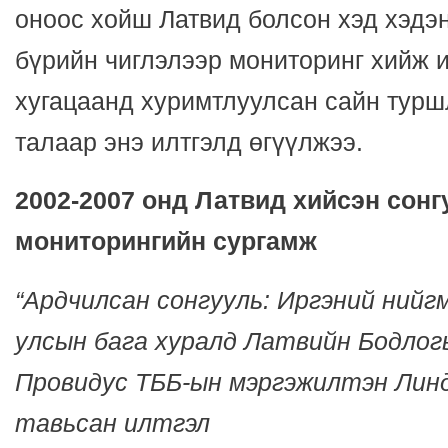
оноос хойш Латвид болсон хэд хэдэн
бүрийн чиглэлээр мониторинг хийж и
хугацаанд хуримтлуулсан сайн турш
талаар энэ илтгэлд өгүүлжээ.
2002-2007 онд Латвид хийсэн сон
мониторингийн сургамж
“Ардчилсан сонгууль: Иргэний нийг
улсын бага хуралд
Латвийн Бодлог
Провидус ТББ-ын мэргэжилтэн Лин
тавьсан илтгэл