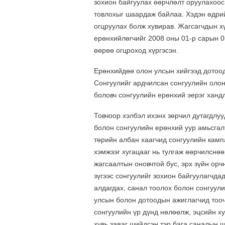
зохион байгуулах өөрчлөлт оруулахоос
товлохыг шаардаж байлаа. Хэдэн өдри
огцруулах болж хувирав. Жагсагчдын 
ерөнхийлөгчийг 2008 оны 01-р сарын 0
өөрөө огцроход хүргэсэн.
Ерөнхийдөө олон улсын хийгээд дотоо
Сонгуулийг ардчилсан сонгуулийн олон
боловч сонгуулийн ерөнхий эерэг ханд
Товчоор хэлбэл ихэнх зөрчил дутагдлуу
болон сонгуулийн ерөнхий уур амьсгал
төрийн албан хаагчид сонгуулийн камп
хэмжээг хугацааг нь тулгаж өөрчилснө
жагсаалтын оновчтой бус, эрх зүйн ор
зүгээс сонгуулийг зохион байгуулагчда
алдагдах, санал тоолох болон сонгуули
улсын болон дотоодын ажиглагчид тооч
сонгуулийн үр дүнд нөлөөлж, эцсийн ху
хувь заяаг шийдсэн тэр бага саналын 