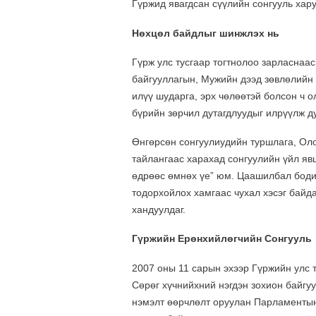
Гүржид явагдсан сүүлийн сонгууль хар
Нөхцөл байдлыг шинжлэх нь
Гүрж улс тусгаар тогтнолоо зарласнаа
байгууллагын, Мужийн дээд зөвлөлийн 
илүү шударга, эрх чөлөөтэй болсон ч 
бүрийн зөрчил дутагдлуудыг илрүүлж д
Өнгөрсөн сонгуулиудийн туршлага, Ол
тайлангаас харахад сонгуулийн үйл яв
өдрөөс өмнөх үе” юм. Цаашилбал бодит
тодорхойлох хамгаас чухал хэсэг байд
хандуулдаг.
Гүржийн Ерөнхийлөгчийн Сонгууль
2007 оны 11 сарын эхээр Гүржийн улс 
Сөрөг хүчнийхний нэгдэн зохион байгуу
нэмэлт өөрчлөлт оруулан Парламентын