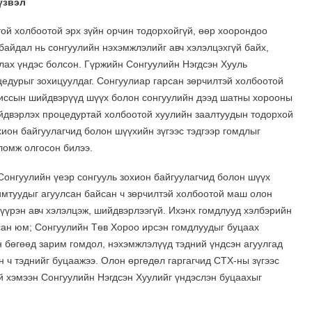
үзвэл
ой холбоотой эрх зүйн орчин тодорхойгүй, өөр хоорондоо
байдал нь сонгуулийн нэхэмжлэлийг авч хэлэлцэхгүй байх,
рлах үндэс болсон. Гүржийн Сонгуулийн Нэгдсэн Хууль
едурыг зохицуулдаг. Сонгуулиар гарсан зөрчилтэй холбоотой
миссын шийдвэрүүд шүүх болон сонгуулийн дээд шатны хорооны
йдвэрлэх процедуртай холбоотой хуулийн заалтуудын тодорхой
хион байгуулагчид болон шүүхийн зүгээс тэдгээр гомдлыг
ломж олгосон билээ.
онгуулийн үеэр сонгууль зохион байгуулагчид болон шүүх
имтуудыг агуулсан байсан ч зөрчилтэй холбоотой маш олон
дүүрэн авч хэлэлцэж, шийдвэрлээгүй. Ихэнх гомдлууд хэлбэрийн
сан юм; Сонгуулийн Төв Хороо ирсэн гомдлуудыг буцаах
н бөгөөд зарим гомдол, нэхэмжлэлүүд тэдний үндсэн агуулгад
 ч тэднийг буцаажээ. Олон өргөдөл гаргагчид СТХ-ны зүгээс
 хэмээн Сонгуулийн Нэгдсэн Хуулийг үндэслэн буцаахыг