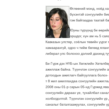
Өглөөний мэнд, ноёд ха
бүхэнтэй сонгуулийн би
гэж байгаадаа таатай б
Юуны түрүүнд би өөрийн
оршдог, хүн ам нь 5 сая
Кавказын улстөр, соёлын төвийн үүрэг 
хамаарахгүй, одоо ч тийм бөгөөд ялан
либерал улс болохоо дэлхий дахинд ту
Би Гүрж дэх НҮБ-ын Хөгжлийн Хөтөлбө
ажиллаж байна. Түүнчлэн сонгуулийн а
дотоодын ажиглагч байгууллага болох
т 8 жил ажиллахдаа сонгуулийн ажигла
2008 оны 01-р сарын 05-нд Гүржид ява
сонгуулийн дараах үе, тухайлбал санал
холбогдолтой. Түүнчлэн сонгуулийн үр 
саналыг баталгаажуулах, сонгуулийн үр