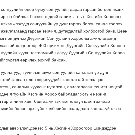
 сонгуулийн өдөр буюу сонгуулийн дараа гарсан бөгөөд ихэнх
ирсэн байлаа. Гэхдээ тэдний заримыг нь л Хэсгийн Хорооны
 нэхэмжлэлүүд сонгуулийн үр дүнг гаргах болон санал тоолох
 ажиллагаанд гарсан зөрчил, дутагдалтай холбоотой байв. Цөөн
нэгтгэн дүгнэх Дүүргийн Сонгуулийн Хорооны ажиллагаанд
элээс ойролцоогоор 400 орчим нь Дүүргийн Сонгуулийн Хороон
нгуулийн хууль тогтоомжийн дагуу Дүүргийн Сонгуулийн Хороо
йг хүртэл өөрчлөх эрхгүй байсан.
ууллагууд, түүнчлэн шүүх сонгуулийн саналын үр дүнг
боотой гарсан олон зөрчлүүдийг хангалттай хэлэлцэн
гсөн, саналын хуудсыг нугалсан, авилгалдсан гэх мэт ноцтой
рдөө л тухайн Хэсгийн Хороо байрладаг хотын нэрийг
 гаргагчийн хаяг байгаагүй гэх мэт яльгүй шалтгаанаар
никийн болон эрх зүйн хэлбэрийн шаардлага хангаагүй гэсэн
длыг авч хэлэлцсэнээс 5 нь Хэсгийн Хороогоор шийдэгдсэн