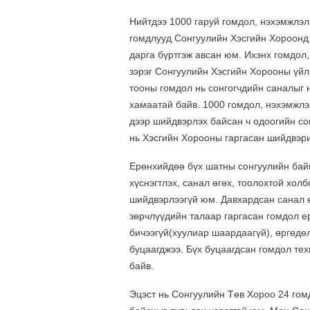
Нийтдээ 1000 гаруй гомдол, нэхэмжлэл
гомдлууд Сонгуулийн Хэсгийн Хороонд 
дарга бүртгэж авсан юм. Ихэнх гомдол,
зэрэг Сонгуулийн Хэсгийн Хорооны үйл
тооны гомдол нь сонгогчдийн саналыг 
хамаатай байв. 1000 гомдол, нэхэмжл
дээр шийдвэрлэх байсан ч одоогийн со
нь Хэсгийн Хорооны гаргасан шийдвэри
Ерөнхийдөө бүх шатны сонгуулийн байг
хүснэгтлэх, санал өгөх, тоолохтой хол
шийдвэрлээгүй юм. Давхардсан санал ө
зөрчлүүдийн талаар гаргасан гомдол е
бичээгүй(хуулиар шаардаагүй), өргөдөл
буцаагджээ. Бүх буцаагдсан гомдол тех
байв.
Эцэст нь Сонгуулийн Төв Хороо 24 гом