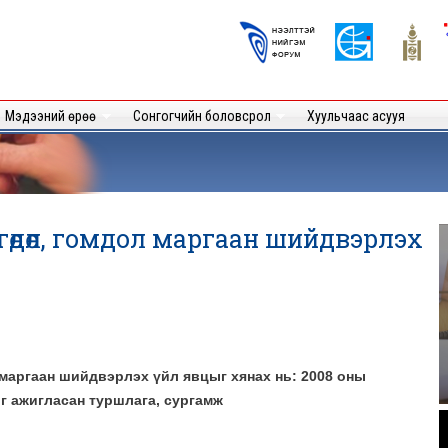
Skip to
main
Logos
content
User
Мэдээний өрөө
Сонгогчийн боловсрол
Хуульчаас асууя
гөдөл, гомдол маргаан шийдвэрлэх
маргаан шийдвэрлэх үйл явцыг хянах нь: 2008 оны
г ажигласан туршлага, сургамж
.