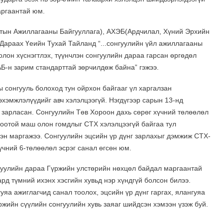
аргаантай юм.
ын Ажиллагааны Байгууллага), АХЭБ(Ардчилал, Хүний Эрхийн
 Дараах Үеийн Тухай Тайланд “...сонгуулийн үйл ажиллагааны
олон хүснэгтлэх, түүнчлэн сонгуулийн дараа гарсан өргөдөл
-н зарим стандарттай зөрчилдөж байна” гэжээ.
ы сонгууль болоход тун ойрхон байгааг үл харгалзан
эхэмжлэлүүдийг авч хэлэлцээгүй. Нэгдүгээр сарын 13-нд
 зарласан. Сонгуулийн Төв Хороон дахь сөрөг хүчний төлөөлөл
боотой маш олон гомдлыг СТХ хэлэлцээгүй байгаа тул
ээн маргажээ. Сонгуулийн эцсийн үр дүнг зарлахыг дэмжиж СТХ-
үчний 6-төлөөлөл эсрэг санал өгсөн юм.
уулийн дараа Гүржийн улстөрийн нөхцөл байдал маргаантай
ард түмний ихэнх хэсгийн хувьд нэр хүндгүй болсон билээ.
яа ажиглагчид санал тоолох, эцсийн үр дүнг гаргах, ялангуяа
ржийн сүүлийн сонгуулийн хувь заяаг шийдсэн хэмээн үзэж буй.