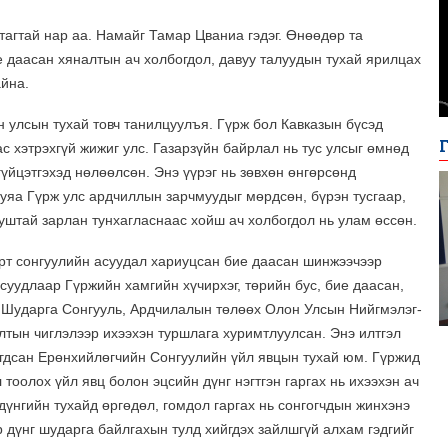
тагтай нар аа. Намайг Тамар Цваниа гэдэг. Өнөөдөр та
е даасан хяналтын ач холбогдол, давуу талуудын тухай ярилцах
айна.
 улсын тухай товч танилцуулъя. Гүрж бол Кавказын бүсэд
ас хэтрэхгүй жижиг улс. Газарзүйн байрлал нь тус улсыг өмнөд
гүйцэтгэхэд нөлөөлсөн. Энэ үүрэг нь зөвхөн өнгөрсөнд
гуяа Гүрж улс ардчиллын зарчмуудыг мөрдсөн, бүрэн тусгаар,
уштай зарлан тунхагласнаас хойш ач холбогдол нь улам өссөн.
рт сонгуулийн асуудал хариуцсан бие даасан шинжээчээр
суудлаар Гүржийн хамгийн хүчирхэг, төрийн бус, бие даасан,
- Шударга Сонгууль, Ардчилалын төлөөх Олон Улсын Нийгмэлэг-
лтын чиглэлээр ихээхэн туршлага хуримтлуулсан. Энэ илтгэл
гдсан Ерөнхийлөгчийн Сонгуулийн үйл явцын тухай юм. Гүржид
 тоолох үйл явц болон эцсийн дүнг нэгтгэн гаргах нь ихээхэн ач
дүнгийн тухайд өргөдөл, гомдол гаргах нь сонгогчдын жинхэнэ
 дүнг шударга байлгахын тулд хийгдэх зайлшгүй алхам гэдгийг