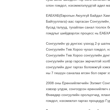
олон гомдол, нэхэмжлэлүүдтэй адил м
ЕАБХАБ(Европын Аюулгүй Байдал Хамт
Байгууллага)-аас гаргасан Сонгуулийн
бусад талууд, тухайлан санал тоолох б
гомдлыг шийдвэрлэх процесс нь ЕАБХАБ
Сонгуулийн үр дүнгээс үзэхэд 2-р шатн
Сонгуулийн Төв Хороо чухал гомдол, н
Сонгуулийн Төв Хороо сонгуулийн дүнг
сонгуулийн үеэр гарсан зөрчилтэй хол
сонгуулийн дүнг гаргах боломжгүй хэм
ны 7 гишүүн саналаа өгсөн бол сөрөг х
2008 оны Ерөнхийлөгчийн Ээлжит Сонг
хэвээр үлдэж, сонгогдсон ерөнхийлөгч 
Өнөөдөр сонгуулийн оролцогчид, ялангу
гомдол, нэхэмжлэл гаргах процедур Гү