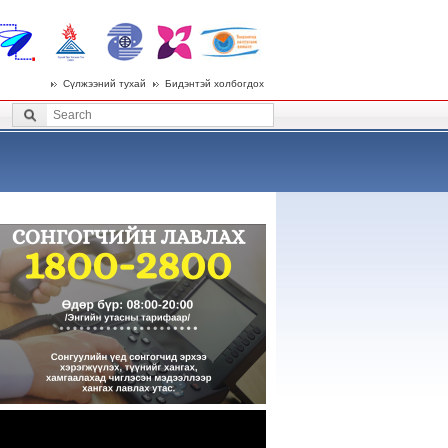
Сүлжээний тухай
Бидэнтэй холбогдох
 menu
Search
Search form