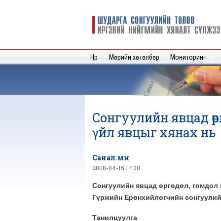
Шударга
сонгуулийн
төлөө иргэний
нийгмийн
Нүүр
Мөрийн хөтөлбөр
Мониторинг
хяналт
сүлжээ
Сонгуулийн явцад өр
үйл явцыг хянах нь
Санал.мн
2008-04-15 17:08
Сонгуулийн явцад өргөдөл, гомдол 
Гүржийн Ерөнхийлөгчийн сонгуулий
Танилцуулга