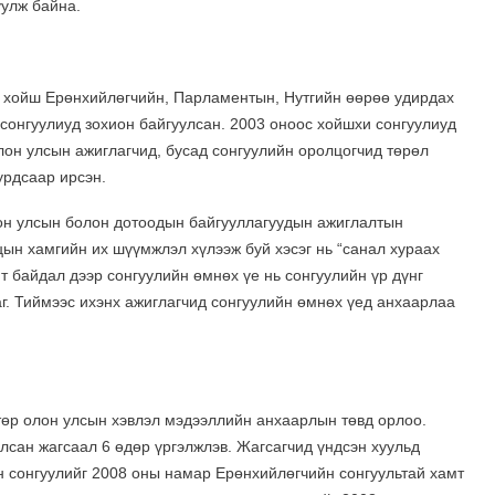
уулж байна.
с хойш Ерөнхийлөгчийн, Парламентын, Нутгийн өөрөө удирдах
сонгуулиуд зохион байгуулсан. 2003 оноос хойшхи сонгуулиуд
олон улсын ажиглагчид, бусад сонгуулийн оролцогчид төрөл
урдсаар ирсэн.
он улсын болон дотоодын байгууллагуудын ажиглалтын
цын хамгийн их шүүмжлэл хүлээж буй хэсэг нь “санал хураах
 байдал дээр сонгуулийн өмнөх үе нь сонгуулийн үр дүнг
аг. Тиймээс ихэнх ажиглагчид сонгуулийн өмнөх үед анхаарлаа
төр олон улсын хэвлэл мэдээллийн анхаарлын төвд орлоо.
лсан жагсаал 6 өдөр үргэлжлэв. Жагсагчид үндсэн хуульд
 сонгуулийг 2008 оны намар Ерөнхийлөгчийн сонгуультай хамт