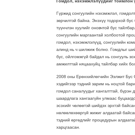
Гомдол, нэхэмжлэлүүдийг тоймлон 
Гүржид сонгуулийн нэхэмжлэл, гомдолт
зөрчилтэй байна. Энэхүү тодорхой бус 
түүнчлэн хуулийг оновчтой бус тайлба
сонгуулийн маргаантай холбоотой проц
гомдол, нэхэмжлэлүүд, сонгуулийн ко
алинд нь ч шилжиж болно. Гомдлыг ши
бус, ойлгомжгүй байдал нь сонгууль зо
амжилттай няцаахуйц тайлбар хийх бо
2008 оны Ерөнхийлөгчийн Ээлжит Бус С
хэдийгээр тэдний зарим нь ноцтой бар
гомдол саналуудыг хангалттай, бүрэн 
шаардлага хангаагүйн улмаас буцаагд
эсэхийг чөлөөтэй шийдэх эрхтэй байса
нөлөөлөхөөргүй жижиг алдаатай байсан
тэдний өргөдлийг процедурын алдаатай
харцгаасан.