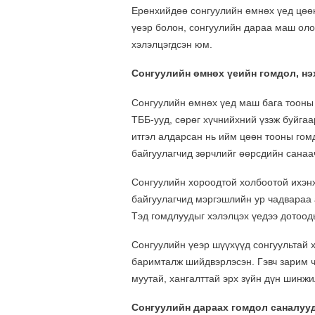
Ерөнхийдөө сонгуулийн өмнөх үед цөө
үеэр болон, сонгуулийн дараа маш олон
хэлэлцэгдсэн юм.
Сонгуулийн өмнөх үеийн гомдол, н
Сонгуулийн өмнөх үед маш бага тооны 
ТББ-ууд, сөрөг хүчнийхний үзэж буйгаа
итгэл алдарсан нь ийм цөөн тооны гом
байгуулагчид зөрчлийг өөрсдийн санаа
Сонгуулийн хороодтой холбоотой ихэнх
байгуулагчид мэргэшлийн ур чадвараа 
Тэд гомдлуудыг хэлэлцэх үедээ дотооды
Сонгуулийн үеэр шүүхүүд сонгуультай х
баримталж шийдвэрлэсэн. Гэвч зарим ч
муутай, хангалттай эрх зүйн дүн шинжи
Сонгуулийн дараах гомдол саналуу