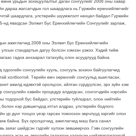
 өмнө урьдын зохицуулалтыг даган сонгуулийг 2008 оны хавар
йн дараа жагсагчдын гол шаардлага нь Гүржийн ерөнхийлөгчийг
хүчтэй шаардлага, улстөрийн шүүмжлэлт нөхцөл байдал Гүржийн
5-нд явагдсан Ээлжит Бус Ерөнхийлөгчийн Сонгуулийг зарлаж,
дын ажиглагчид 2008 оны Ээлжит Бус Ерөнхийлөгчийн
 улсын стандартын дагуу болсон хэмээн үзжээ. Хэдий тийм
лагаас гадна анхаарал татахуйц олон асуудлууд байна.
д одоогийн сонгуулийн хууль, сонгууль зохион байгуулагчид
тай холбоотой. Төрийн өмч хөрөнгийг сонгуульд ашигласан,
анит ажилд идэвхтэй оролцсон, айлган сүрдүүлсэн, эрх зүйн хэм
өр сонгуулийн хэвийн процедур алдагдсан, сонгогчдийн нэрсийн
чны тодорхой бус байдал, улстөрийн туйлшрал, олон нийтийн
д болон нэр дэвшигчдэд итгэл алдрах, улстөрийн бодлого
йн үр дүнг тооцох үеэр гарсан томоохон зөрчлүүд зэргийг олон
иж байна. Бүх оролцогчид, ажиглагчид маш бага санал
вь заяаг шийдсэн гэдгийг хүлээн зөвшөөрчээ. Гэвч сонгуулийн
шударга эсэх нь зөрчлийн талаархи хэлэлцэн шийдвэрлэгдээгүй