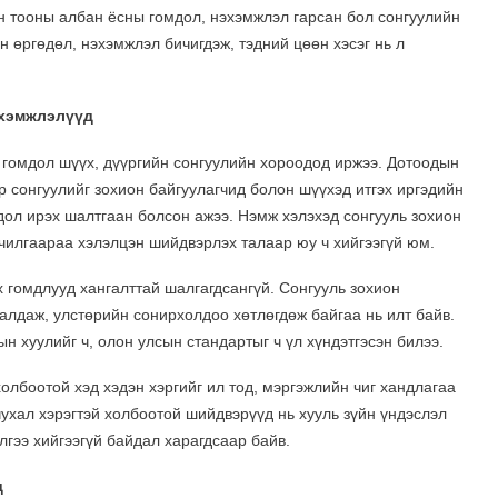
н тооны албан ёсны гомдол, нэхэмжлэл гарсан бол сонгуулийн
 өргөдөл, нэхэмжлэл бичигдэж, тэдний цөөн хэсэг нь л
эхэмжлэлүүд
гомдол шүүх, дүүргийн сонгуулийн хороодод иржээ. Дотоодын
р сонгуулийг зохион байгуулагчид болон шүүхэд итгэх иргэдийн
дол ирэх шалтгаан болсон ажээ. Нэмж хэлэхэд сонгууль зохион
чилгаараа хэлэлцэн шийдвэрлэх талаар юу ч хийгээгүй юм.
 гомдлууд хангалттай шалгагдсангүй. Сонгууль зохион
алдаж, улстөрийн сонирхолдоо хөтлөгдөж байгаа нь илт байв.
н хуулийг ч, олон улсын стандартыг ч үл хүндэтгэсэн билээ.
олбоотой хэд хэдэн хэргийг ил тод, мэргэжлийн чиг хандлагаа
ухал хэрэгтэй холбоотой шийдвэрүүд нь хууль зүйн үндэслэл
лгээ хийгээгүй байдал харагдсаар байв.
д