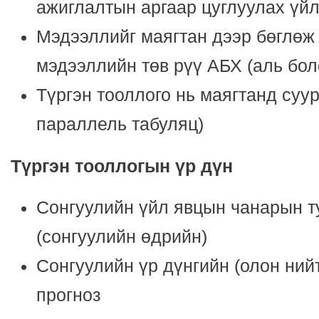
ажиглалтын аргаар цуглуулах үй
Мэдээллийг маягтан дээр бөглөж
мэдээллийн төв рүү АБХ (аль бол
Түргэн тооллого нь маягтанд су
параллель табуляц)
Түргэн тооллогын үр дүн
Сонгуулийн үйл явцын чанарын т
(сонгуулийн өдрийн)
Сонгуулийн үр дүнгийн (олон ний
прогноз