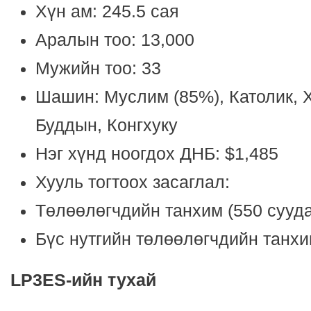
Хүн ам: 245.5 сая
Аралын тоо: 13,000
Мужийн тоо: 33
Шашин: Mуслим (85%), Католик, Х
Буддын, Конгхуку
Нэг хүнд ноогдох ДНБ: $1,485
Хууль тогтоох засаглал:
Төлөөлөгчдийн танхим (550 сууд
Бүс нутгийн төлөөлөгчдийн танхи
LP3ES
-ийн тухай