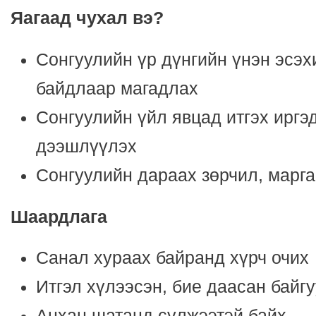
Яагаад чухал вэ
?
Сонгуулийн үр дүнгийн үнэн эсэх
байдлаар магадлах
Сонгуулийн үйл явцад итгэх иргэ
дээшлүүлэх
Сонгуулийн дараах зөрчил, марг
Шаардлага
Санал хураах байранд хүрч очих
Итгэл хүлээсэн, бие даасан байг
Анхан шатанд сүлжээтэй байх