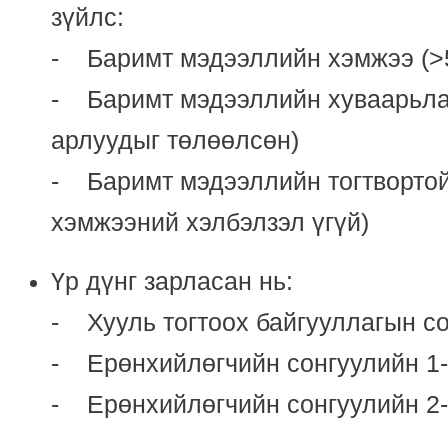
зүйлс:
- Баримт мэдээллийн хэмжээ (>
- Баримт мэдээллийн хуваарьлал
арлуудыг төлөөлсөн)
- Баримт мэдээллийн тогтвортой
хэмжээний хэлбэлзэл үгүй)
Үр дүнг зарласан нь:
- Хууль тогтоох байгууллагын со
- Ерөнхийлөгчийн сонгуулийн 1-р
- Ерөнхийлөгчийн сонгуулийн 2-р