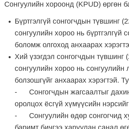
Сонгуулийн хороонд (KPUD) өргөн 
Бүртгэлгүй сонгогчдын түвшинг (
сонгуулийн хороо нь бүртгэлгүй с
боломж олгоход анхаарах хэрэгтэ
Хий үзэгдэл сонгогчдын түвшинг 
сонгуулийн хороо нь сонгуулийн 
болзошгүйг анхаарах хэрэгтэй. Т
- Сонгогчдын жагсаалтыг дахин
оролцох ёсгүй хүмүүсийн нэрсийг
- Сонгуулийн өдөр сонгогчид х
баримт бичгээ харуулан санал өг