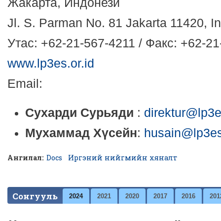
Жакарта, Индонези
Jl. S. Parman No. 81 Jakarta 11420, I
Утас: +62-21-567-4211 / Факс: +62-21
www.lp3es.or.id
Email:
Сухарди Сурьяди
:
direktur@lp3e
Мухаммад Х
ү
сейн
:
husain@lp3es.
Ангилал:
Docs
Иргэний нийгмийн хяналт
Сонгууль
2024
2021
2020
2017
2016
201