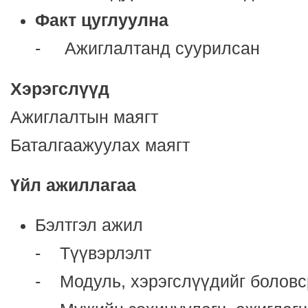
Факт цуглуулна
- Ажиглалтанд суурилсан
Хэрэгсл
үү
д
Ажиглалтын маягт
Баталгаажуулах маягт
Ү
йл ажиллагаа
Бэлтгэл ажил
- Түүвэрлэлт
- Модуль, хэрэгслүүдийг боловс