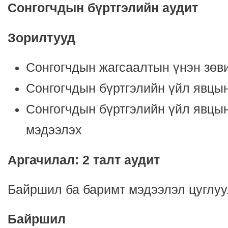
Сонгогчдын б
ү
ртгэлийн аудит
Зорилтууд
Сонгогчдын жагсаалтын үнэн зөв
Сонгогчдын бүртгэлийн үйл явцы
Сонгогчдын бүртгэлийн үйл явцын
мэдээлэх
Аргачилал: 2 талт аудит
Байршил ба баримт мэдээлэл цуглу
Байршил