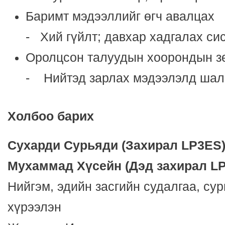
Баримт мэдээллийг өгч авалцах
- Хий гүйлт; давхар хадгалах си
Оролцсон талуудын хоорондын з
- Нийтэд зарлах мэдээлэлд шалг
Холбоо барих
Сухарди Сурьяди
(
Захирал
LP3ES
Мухаммад Х
ү
сейн
(
Дэд захирал
LP
Нийгэм, эдийн засгийн судалгаа, сур
хүрээлэн