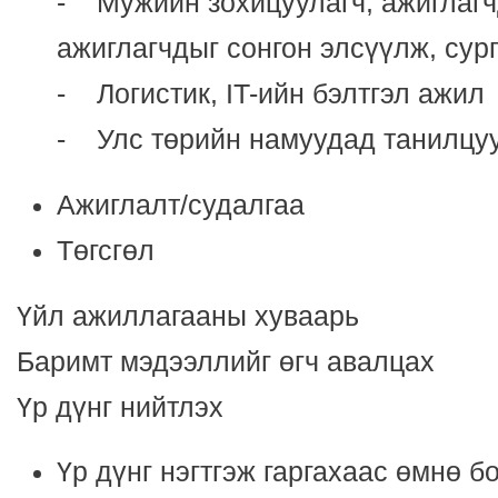
- Мужийн зохицуулагч, ажиглагч
ажиглагчдыг сонгон элсүүлж, сур
- Логистик, IT-ийн бэлтгэл ажил
- Улс төрийн намуудад танилцу
Ажиглалт/судалгаа
Төгсгөл
Үйл ажиллагааны хуваарь
Баримт мэдээллийг өгч авалцах
Үр дүнг нийтлэх
Үр дүнг нэгтгэж гаргахаас өмнө б