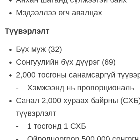
Мэдээллээ өгч авалцах
Түүвэрлэлт
Бүх муж (32)
Сонгуулийн бүх дүүрэг (69)
2,000 тосгоны санамсаргүй түүвэ
- Хэмжээнд нь пропорциональ
Санал 2,000 хураах байрны (СХБ
түүвэрлэлт
- 1 тосгонд 1 СХБ
- Ойролцоогоор 500,000 сонгогч