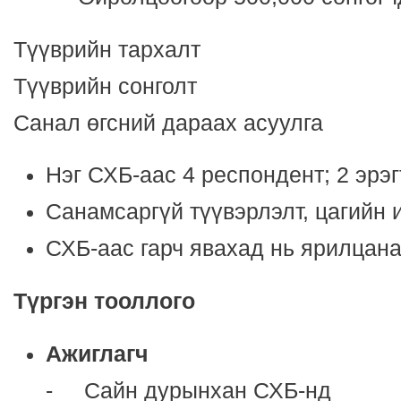
Түүврийн тархалт
Түүврийн сонголт
Санал өгсний дараах асуулга
Нэг СХБ-аас 4 респондент; 2 эрэг
Санамсаргүй түүвэрлэлт, цагийн 
СХБ-аас гарч явахад нь ярилцан
Т
ү
ргэн тооллого
Ажиглагч
- Сайн дурынхан СХБ-нд