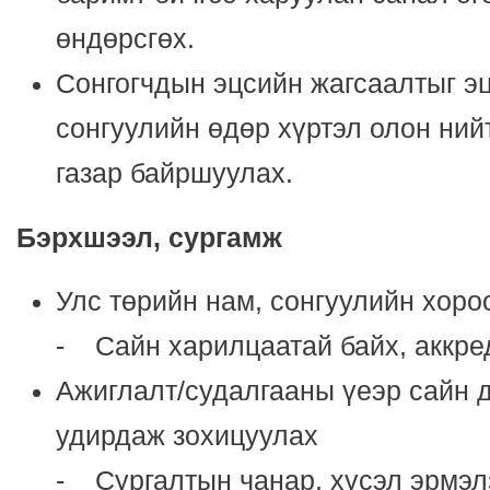
өндөрсгөх.
Сонгогчдын эцсийн жагсаалтыг э
сонгуулийн өдөр хүртэл олон ний
газар байршуулах.
Бэрхшээл, сургамж
Улс төрийн нам, сонгуулийн хор
- Сайн харилцаатай байх, аккре
Ажиглалт/судалгааны үеэр сайн 
удирдаж зохицуулах
- Сургалтын чанар, хүсэл эрмэл