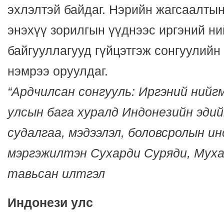
эхлэлтэй байдаг. Нэрийн жагсаалты
энэхүү зорилгын үүднээс иргэний н
байгууллагууд гүйцэтгэж сонгуулийн
нэмрээ оруулдаг.
“Ардчилсан сонгууль: Иргэний нийг
улсын бага хуралд
Индонезийн эдий
судалгаа, мэдээлэл, боловсролын 
мэргэжилтэн Сухарди Суряди, Мух
тавьсан илтгэл
Индонези улс