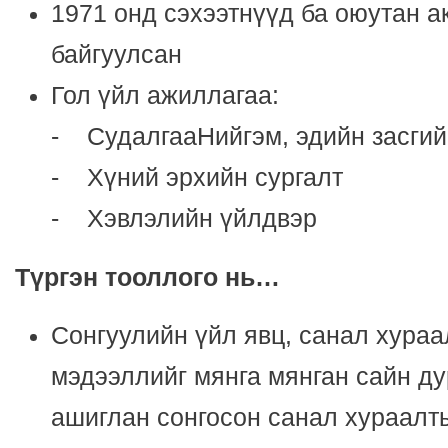
1971 онд сэхээтнүүд ба оюутан а
байгуулсан
Гол үйл ажиллагаа:
- СудалгааНийгэм, эдийн засгий
- Хүний эрхийн сургалт
- Хэвлэлийн үйлдвэр
Т
ү
ргэн тооллого нь
…
Сонгуулийн үйл явц, санал хураа
мэдээллийг мянга мянган сайн д
ашиглан сонгосон санал хураалт