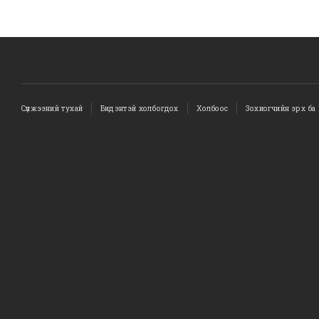
Сүлжээний тухай
Бидэнтэй холбогдох
Холбоос
Зохиогчийн эрх ба