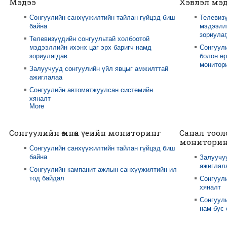
Мэдээ
Хэвлэл мэ
Сонгуулийн санхүүжилтийн тайлан гүйцэд биш
Телевизү
байна
мэдээлли
зориула
Телевизүүдийн сонгуультай холбоотой
мэдээллийн ихэнх цаг эрх баригч намд
Сонгуул
зориулагдав
болон өр
монитори
Залуучууд сонгуулийн үйл явцыг амжилттай
ажиглалаа
Сонгуулийн автоматжуулсан системийн
хяналт
More
Сонгуулийн өмнөх үеийн мониторинг
Санал тоол
мониторин
Сонгуулийн санхүүжилтийн тайлан гүйцэд биш
байна
Залуучу
ажиглал
Сонгуулийн кампанит ажлын санхүүжилтийн ил
тод байдал
Сонгуул
хяналт
Сонгуули
нам бус