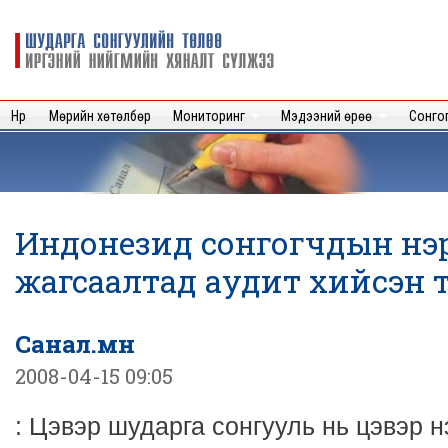
Sk
m
Шударга
c
сонгуулийн
төлөө иргэний
нийгмийн
Нүүр
Мөрийн хөтөлбөр
Мониторинг
Мэдээний өрөө
Сонго
хяналт
сүлжээ
Индонезид сонгогчдын нэ
жагсаалтад аудит хийсэн 
Санал.мн
2008-04-15 09:05
: Цэвэр шударга сонгууль нь цэвэр 