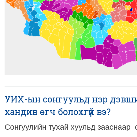
УИХ-ын сонгуульд нэр дэвш
хандив өгч болохгүй вэ?
Сонгуулийн тухай хуульд зааснаар 