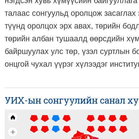
нэгдсэн хувь хүмүүсийн байгууллага
талаас сонгуульд оролцож засаглах
түүнд оролцох эрх авах, төрийн бод
төрийн албан тушаалд өөрсдийн хүм
байршуулах улс төр, үзэл суртлын б
онцгой чухал үүрэг хүлээдэг институ
УИХ-ын сонгуулийн санал ху