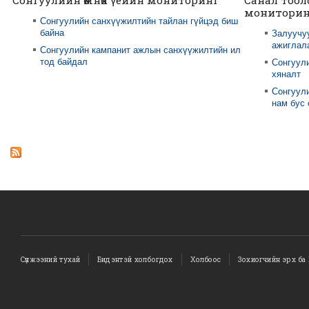
мониторин
Сонгуулийн санхүүжилтийн тайлан гүйцэд биш
байна
Залуучу
ажиглал
Сонгуулийн кампанит ажлын санхүүжилтийн ил
тод байдал
Сонгуул
хяналт
Сонгуули
нам бус
Сүлжээний тухай
Бидэнтэй холбогдох
Холбоос
Зохиогчийн эрх ба