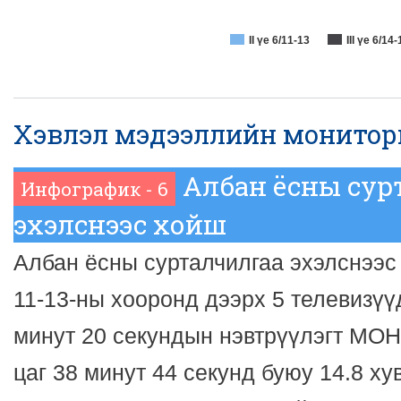
II үе 6/11-13
III үе 6/1
Хэвлэл мэдээллийн монитор
Албан ёсны сур
Инфографик - 6
эхэлснээс хойш
Албан ёсны сурталчилгаа эхэлснээс
11-13-ны хооронд дээрх 5 телевизүү
минут 20 секундын нэвтрүүлэгт МО
цаг 38 минут 44 секунд буюу 14.8 ху