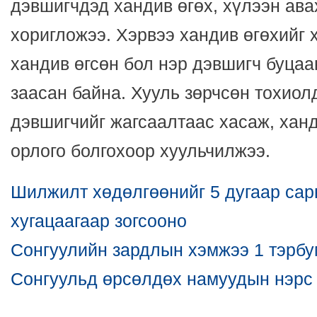
дэвшигчдэд хандив өгөх, хүлээн ав
хоригложээ. Хэрвээ хандив өгөхийг 
хандив өгсөн бол нэр дэвшигч буцаа
заасан байна. Хууль зөрчсөн тохиол
дэвшигчийг жагсаалтаас хасаж, хан
орлого болгохоор хуульчилжээ.
Шилжилт хөдөлгөөнийг 5 дугаар сар
хугацаагаар зогсооно
Сонгуулийн зардлын хэмжээ 1 тэрбу
Сонгуульд өрсөлдөх намуудын нэрс