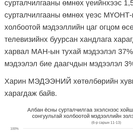
сурталчилгааны өмнөх үеийнхээс 1,
сурталчилгааны өмнөх үеэс МҮОНТ-
холбоотой мэдээллийн цаг огцом өс
телевизийнх буурсан хандлага хараг
харвал МАН-ын тухай мэдээлэл 37%
мэдээлэл бие даагчдын мэдээлэл 3%
Харин МЭДЭЭНИЙ хөтөлбөрийн хувь
харагдаж байв.
Албан ёсны сурталчилгаа эхэлснээс хойш
сонгуультай холбоотой мэдээллийн эзлэ
(6-р сарын 11-13)
100%