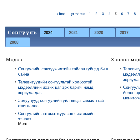
« first
‹ previous
1
2
3
4
5
6
7
8
Pages
Сонгууль
2024
2021
2020
2017
2008
Мэдээ
Хэвлэл мэ
Сонгуулийн санхүүжилтийн тайлан гүйцэд биш
Телевизү
байна
мэдээлли
зориула
Телевизүүдийн сонгуультай холбоотой
мэдээллийн ихэнх цаг эрх баригч намд
Сонгуул
зориулагдав
болон өр
монитори
Залуучууд сонгуулийн үйл явцыг амжилттай
ажиглалаа
Сонгуулийн автоматжуулсан системийн
хяналт
More
Сонгуулийн өмнөх үеийн мониторинг
Санал тоол