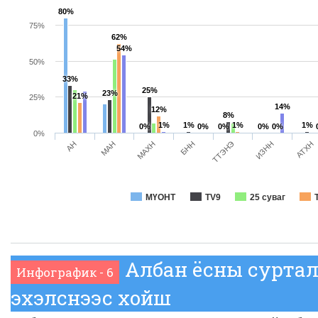
80%
75%
62%
54%
50%
33%
25%
23%
21%
25%
14%
12%
8%
1%
1%
1%
1%
0%
0%
0%
0%
0%
0%
МАН
ТТЭНЭ
АН
БНН
АТХН
МАХН
ИЗНН
МҮОНТ
TV9
25 суваг
Албан ёсны сурта
Инфографик - 6
эхэлснээс хойш