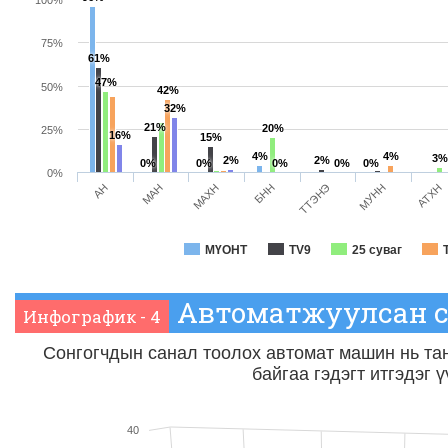
75%
61%
47%
50%
42%
32%
21%
20%
25%
16%
15%
4%
4%
3%
2%
2%
0%
0%
0%
0%
0%
0%
МАН
ТТЭНЭ
АН
БНН
АТХН
МАХН
МУНН
МҮОНТ
TV9
25 суваг
Автоматжуулсан с
Инфографик - 4
Сонгогчдын санал тоолох автомат машин нь та
байгаа гэдэгт итгэдэг ү
40