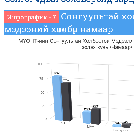
Сонгуультай хо
Инфографик - 7
мэдээний хөтөлбөр намаар
МҮОНТ-ийн Сонгуультай Холбоотой Мэдээлл
эзлэх хувь /Намаар/
100
80%
75
69%
50
25
27%
20%
0
4%
0%
АН
МАН
Бие даагч