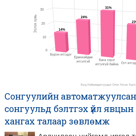
31%
30
Эзлэх хувь
24%
2
20
14%
10
0
Бүрэн итгэдэг
Ерөнхийдөө
Бага зэрэг
итгэлтэй
Огт итгэд
итгэлгүй байна
Бүгд Найрамдахчуудын Олон Улсын Хүрээ
Сонгуулийн автоматжуулсан
сонгуульд бэлтгэх үйл явцын
хангах талаар зөвлөмж