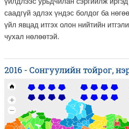
үйлдлээс урьдчилан сэргийлж иргэд
саадгүй эдлэх үндэс болдог ба нөгө
үйл явцад итгэх олон нийтийн итгэл
чухал нөлөөтэй.
2016 - Сонгуулийн тойрог, н