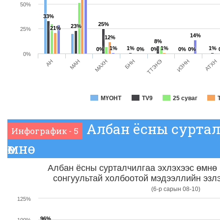
50%
33%
25%
23%
21%
25%
14%
12%
8%
1%
1%
1%
1%
0%
0%
0%
0%
0%
0%
МАН
ТТЭНЭ
АН
БНН
АТХН
МАХН
ИЗНН
МҮОНТ
TV9
25 суваг
Албан ёсны суртал
Инфографик - 5
өмнө
Албан ёсны сурталчилгаа эхлэхээс өмнө
сонгуультай холбоотой мэдээллийн эзлэ
(6-р сарын 08-10)
125%
96%
100%