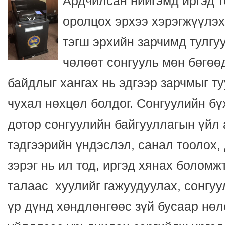
Ардчилсан нийгэмд иргэд т
оролцох эрхээ хэрэгжүүлэх
тэгш эрхийн зарчимд тулгу
чөлөөт сонгууль мөн бөгөө
байдлыг хангах нь эдгээр зарчмыг т
чухал нөхцөл болдог. Сонгуулийн бү
дотор сонгуулийн байгууллагын үйл
тэдгээрийн үндэслэл, санал тоолох, 
зэрэг нь ил тод, иргэд хянах боломж
талаас хуулийг гажуудуулах, сонгуу
үр дүнд хөндлөнгөөс зүй бусаар нө