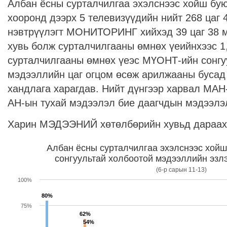
Албан ёсны сурталчилгаа эхэлснээс хойш бую
хооронд дээрх 5 телевизүүдийн нийт 268 цаг 
нэвтрүүлэгт МОНИТОРИНГ хийхэд 39 цаг 38 м
хувь болж сурталчилгааны өмнөх үеийнхээс 1
сурталчилгааны өмнөх үеэс МҮОНТ-ийн сонгу
мэдээллийн цаг огцом өсөж арилжааны бусад
хандлага харагдав. Нийт дүнгээр харвал МАН
АН-ын тухай мэдээлэл бие даагчдын мэдээлэ
Харин МЭДЭЭНИЙ хөтөлбөрийн хувьд дараах 
Албан ёсны сурталчилгаа эхэлснээс хойш
сонгуультай холбоотой мэдээллийн эзлэ
(6-р сарын 11-13)
100%
80%
75%
62%
54%