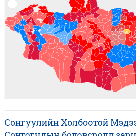
Сонгуулийн Холбоотой Мэдэ
Сонгогчдын боловсролд зарц