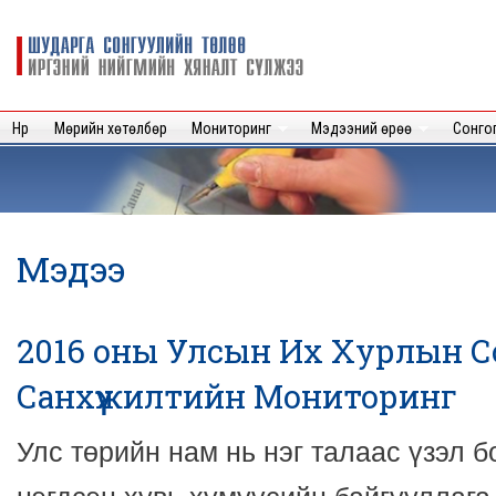
Sk
m
Шударга
c
сонгуулийн
төлөө иргэний
нийгмийн
Нүүр
Мөрийн хөтөлбөр
Мониторинг
Мэдээний өрөө
Сонго
хяналт
сүлжээ
Мэдээ
2016 оны Улсын Их Хурлын 
Санхүүжилтийн Мониторинг
Улс төрийн нам нь нэг талаас үзэл 