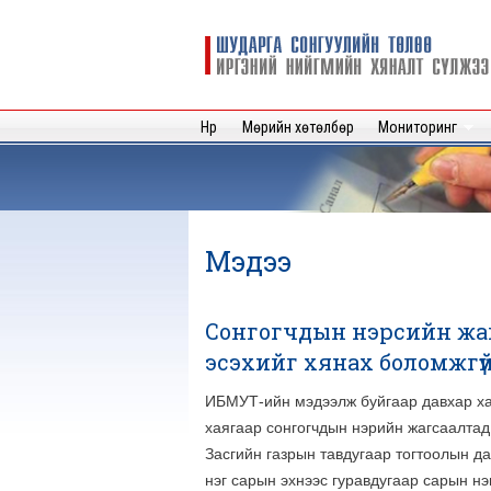
Шударга
сонгуулийн
төлөө иргэний
нийгмийн
Нүүр
Мөрийн хөтөлбөр
Мониторинг
хяналт
сүлжээ
Мэдээ
Сонгогчдын нэрсийн жагс
эсэхийг хянах боломжгү
ИБМУТ-ийн мэдээлж буйгаар давхар ха
хаягаар сонгогчдын нэрийн жагсаалтад 
Засгийн газрын тавдугаар тогтоолын да
нэг сарын эхнээс гуравдугаар сарын нэ