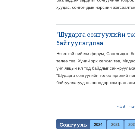
хуудас, сонгогчдын нэрсийн жагсаалтын
“Шударга сонгуулийн тө
байгуулагдлаа
Нээлттэй нийгэм форум, Сонгогчдын б
төлөө төв, Хүний эрх хөгжил төв, Мида
үйл явцын ил тод байдлыг сайжруулаха
“Шударга сонгуулийн төлөө иргэний ни
байгууллагууд нь өнөөдөр хамтран ажи
« first
‹ p
Pages
Сонгууль
2024
2021
202