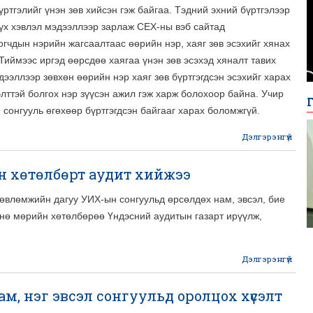
үртгэлийг үнэн зөв хийсэн гэж байгаа. Тэдний эхний бүртгэлээр
бүх хэвлэл мэдээллээр зарлаж СЕХ-ны вэб сайтад
огчдын нэрийн жагсаалтаас өөрийн нэр, хаяг зөв эсэхийг хянах
Тиймээс иргэд өөрсдөө хаягаа үнэн зөв эсэхэд хяналт тавих
дээллээр зөвхөн өөрийн нэр хаяг зөв бүртгэгдсэн эсэхийг харах
лттэй болгох нэр зүүсэн ажил гэж харж болохоор байна. Учир
н сонгууль өгөхөөр бүртгэгдсэн байгааг харах боломжгүй.
Дэлгэрэнгүй
Сон
н хөтөлбөрт аудит хийжээ
жаг
өвлөмжийн дагуу УИХ-ын сонгуульд өрсөлдөх нам, эвсэл, бие
бүр
нө мөрийн хөтөлбөрөө Үндэсний аудитын газарт ирүүлж,
бо
Дэлгэрэнгүй
abo
даа
ам, нэг эвсэл сонгуульд оролцох хүсэлт
м
хөтө