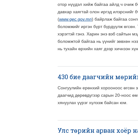
отор нүүдэл хийж байгаа айлд ч очиж б
давхар хаягтай олон иргэд илэрснийг 
(
www.gec.gov.mn
) байрлаж байгаа сонг
боломжийг иргэн бүрт бүрдүүлж өгсөн. 
хэрэгтэй гэнэ. Харин энэ вэб сайтын мэ
боломжтой байгаа нь үүнийг зөвхөн нээ
нь тухайн өрхийн хаяг дээр хичнээн хү
430 бие даагчийн мөрий
Сонгуулийн ерөнхий хорооноос өгсөн з
даагчид дөрөвдүгээр сарын 20-ноос өм
хянуулах үүрэг хүлээж байсан юм.
Улс төрийн арван хоёр н