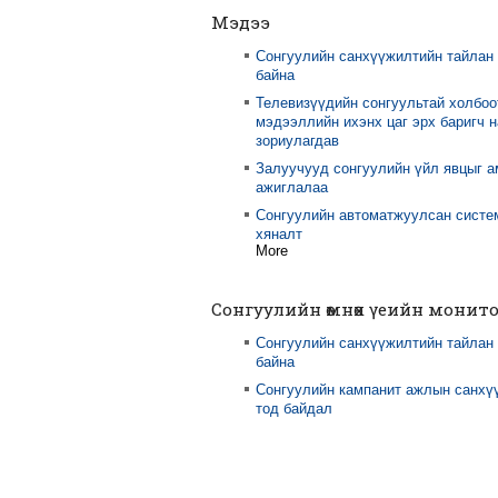
Мэдээ
Сонгуулийн санхүүжилтийн тайлан
байна
Телевизүүдийн сонгуультай холбоо
мэдээллийн ихэнх цаг эрх баригч 
зориулагдав
Залуучууд сонгуулийн үйл явцыг 
ажиглалаа
Сонгуулийн автоматжуулсан систе
хяналт
More
Сонгуулийн өмнөх үеийн монит
Сонгуулийн санхүүжилтийн тайлан
байна
Сонгуулийн кампанит ажлын санхү
тод байдал