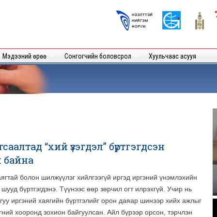
Skip to
main
Logos
content
User
Мэдээний өрөө
Сонгогчийн боловсрол
Хуульчаас асууя
аалтад “хий үзэгдэл” бүртгэгдсэн
й байна
ягтай болон шилжүүлэг хийлгээгүй иргэд иргэний үнэмлэхийн
шууд бүртгэгдэнэ. Түүнээс өөр зөрчил огт илрэхгүй. Учир нь
гуу иргэний хаягийн бүртгэлийг орон даяар шинээр хийх ажлыг
.
гний хооронд зохион байгуулсан. Айл бүрээр орсон, тэрчлэн