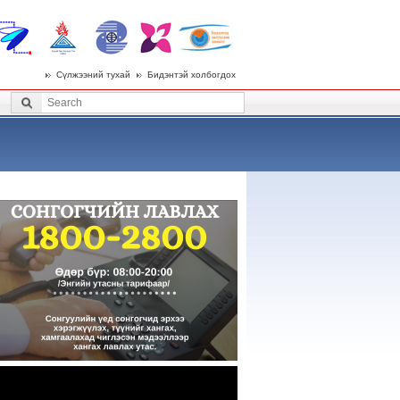
Сүлжээний тухай
Бидэнтэй холбогдох
 menu
Search
Search form