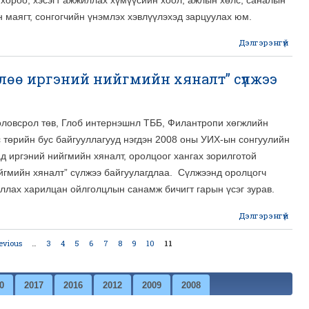
сонг
ор
 маягт, сонгогчийн үнэмлэх хэвлүүлэхэд зарцуулах юм.
гар
Дэлгэрэнгүй
abo
сонг
лөө иргэний нийгмийн хяналт” сүлжээ
зар
тө
ба
оловсрол төв, Глоб интернэшнл ТББ, Филантропи хөгжлийн
с төрийн бус байгууллагууд нэгдэн 2008 оны УИХ-ын сонгуулийн
д иргэний нийгмийн хяналт, оролцоог хангах зорилготой
йгмийн хяналт” сүлжээ байгуулагдлаа. Сүлжээнд оролцогч
ллах харилцан ойлголцлын санамж бичигт гарын үсэг зурав.
Дэлгэрэнгүй
с
revious
…
3
4
5
6
7
8
9
10
11
төлө
хяна
0
2017
2016
2012
2009
2008
байг