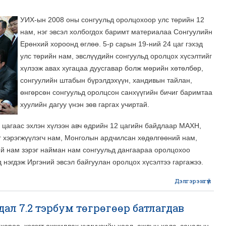
х
УИХ-ын 2008 оны сонгуульд оролцохоор улс төрийн 12
нам, нэг эвсэл холбогдох баримт материалаа Сонгуулийн
Ерөнхий хороонд өглөө. 5-р сарын 19-ний 24 цаг гэхэд
улс төрийн нам, эвслүүдийн сонгуульд оролцох хүсэлтийг
хүлээж авах хугацаа дуусгавар болж мөрийн хөтөлбөр,
сонгуулийн штабын бүрэлдэхүүн, хандивын тайлан,
өнгөрсөн сонгуульд оролцсон санхүүгийн бичиг баримтаа
хуулийн дагуу үнэн зөв гаргах учиртай.
0 цагаас эхлэн хүлээн авч өдрийн 12 цагийн байдлаар МАХН,
 хэрэгжүүлэгч нам, Монголын ардчилсан хөдөлгөөний нам,
й нам зэрэг найман нам сонгуульд дангаараа оролцохоо
 нэгдэж Иргэний эвсэл байгуулан оролцох хүсэлтээ гаргажээ.
Дэлгэрэнгүй
abo
т
ал 7.2 тэрбум төгрөгөөр батлагдав
хоё
нэг
 хороо, хэсэгт ажжиллах хүмүүсийн хоол, ажлын хөлс, саналын