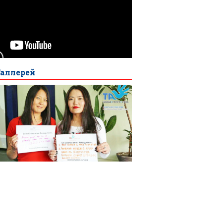
Галлерей
about
гогчдын
нэрсийн
саалтад
“хий
үзэгдэл”
тгэгдсэн
эсэхийг
хянах
ломжгүй
ut 430
байна
бие
гчийн
өрийн
лбөрт