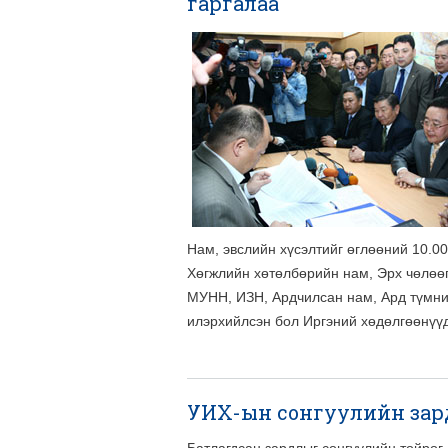
гаргалаа
Нам, эвслийн хүсэлтийг өглөөний 10.0
Хөгжлийн хөтөлбөрийн нам, Эрх чөлөөг
МУНН, ИЗН, Ардчилсан нам, Ард түмни
илэрхийлсэн бол Иргэний хөдөлгөөнүүд
УИХ-ын сонгуулийн зард
Батлагдсан зардлыг сонгуулийн тойрог,