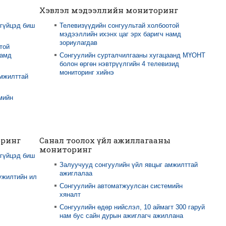
Хэвлэл мэдээллийн мониторинг
 гүйцэд биш
Телевизүүдийн сонгуультай холбоотой
мэдээллийн ихэнх цаг эрх баригч намд
зориулагдав
той
намд
Сонгуулийн сурталчилгааны хугацаанд МҮОНТ
болон өргөн нэвтрүүлгийн 4 телевизид
мониторинг хийнэ
амжилттай
мийн
оринг
Санал тоолох үйл ажиллагааны
мониторинг
 гүйцэд биш
Залуучууд сонгуулийн үйл явцыг амжилттай
ажиглалаа
үжилтийн ил
Сонгуулийн автоматжуулсан системийн
хяналт
Сонгуулийн өдөр нийслэл, 10 аймагт 300 гаруй
нам бус сайн дурын ажиглагч ажиллана