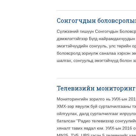
Сонгогчдын боловсролы
Сүлжээний гишүүн Сонгогчдын Боловср
дэмжлэгтэйгээр Бүгд найрамдахчуудын 
эмэгтэйчүүдийн сонгууль, улс төрийн о
боловсролд зориулж саналаа хэрхэн зөв
шалгах, сонгуульд эмэгтэйчүүд болон з
Телевизийн мониторинг
Мониторингийн зорилго нь УИХ-ын 2016
ХМХ-ээр явуулж буй сурталчилгааны тэ
ойлгуулах, далд сурталчилгааг илрүүл
баталсан “Радио телевизээр сонгуулий
хяналт тавих явдал юм. УИХ-ын 2016 
MN25, ТV5, UBS гэсэн 5 телевизийг ха