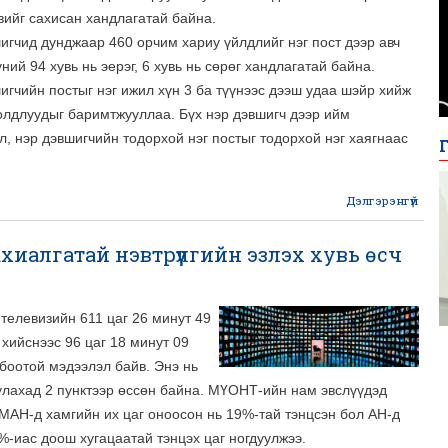
вийг сахисан хандлагатай байна.
игчид дунджаар 460 орчим хариу үйлдлийг нэг пост дээр авч
ний 94 хувь нь эерэг, 6 хувь нь сөрөг хандлагатай байна.
игчийн постыг нэг ижил хүн 3 ба түүнээс дээш удаа шэйр хийж
олдлуудыг баримтжууллаа. Бүх нэр дэвшигч дээр ийм
л, нэр дэвшигчийн тодорхой нэг постыг тодорхой нэг хаягнаас
Дэлгэрэнгүй
abo
захиалгатай нэвтрүүлгийн эзлэх хувь өсч
сурт
телевизийн 611 цаг 26 минут 49
хийснээс 96 цаг 18 минут 09
лбоотой мэдээлэл байв. Энэ нь
улахад 2 пунктээр өссөн байна. МҮОНТ-ийн нам эвслүүдэд
МАН-д хамгийн их цаг оноосон нь 19%-тай тэнцсэн бол АН-д
%-иас доош хугацаатай тэнцэх цаг ногдуулжээ.