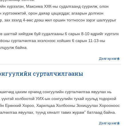
ийн хүрээлэн, Максима ХХК-ны судалгаанд суурилж, олон
н хүртээмжтэй, орон даяар цацагддаг, агаарын долгион
өр, зах зээлд 4-өөс дээш жил оршин тогтносон зэрэг шалгуурыг
үе шаттай хийгдэж буй судалгааны 6 сарын 8-10 өдрийг хүртэлх
ёсны сурталчилгаа эхэлснээс хойших 6 сарын 11-13-ны
илцуулж байна.
Дэлгэрэнгүй
Тел
мон
сонгуулийн сурталчилгааны
эвшигчид цахим орчинд сонгуулийн сурталчилгаа явуулах нь
а үүнтэй холбоотой УИХ-ын сонгуулийн тухай хуульд тодорхой
ийн Ерөнхий Хороо, Харилцаа Холбооны Зохицуулах Хорооноос
алчилгаа явуулах, түүнд хяналт тавих журам” батлаад байна.
Дэлгэрэнгүй
abo