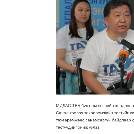
МИДАС ТББ бүх нам эвслийн хөндлөнги
Санал тоолох төхөөрөмжийн тестийг хи
төхөөрөмжөөс санамсаргүй байдлаар с
тестүүдийг хийж үзлээ.