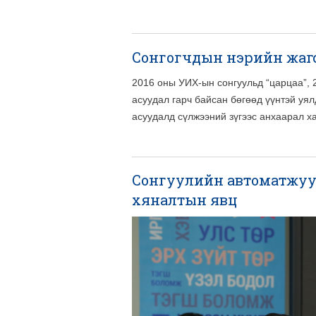
Сонгогчдын нэрийн жаг
2016 оны УИХ-ын сонгуульд “царцаа”, 
асуудал гарч байсан бөгөөд үүнтэй уял
асуудалд сүлжээний зүгээс анхаарал х
Сонгуулийн автоматжуу
хяналтын явц