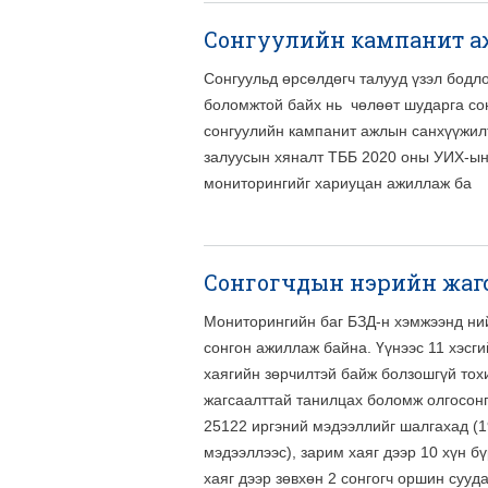
Сонгуулийн кампанит аж
Сонгуульд өрсөлдөгч талууд үзэл бодл
боломжтой байх нь чөлөөт шударга сон
сонгуулийн кампанит ажлын санхүүжил
залуусын хяналт ТББ 2020 оны УИХ-ын
мониторингийг хариуцан ажиллаж ба
Сонгогчдын нэрийн жаг
Мониторингийн баг БЗД-н хэмжээнд ний
сонгон ажиллаж байна. Үүнээс 11 хэсг
хаягийн зөрчилтэй байж болзошгүй тох
жагсаалттай танилцах боломж олгосонг
25122 иргэний мэдээллийг шалгахад (1
мэдээллээс), зарим хаяг дээр 10 хүн б
хаяг дээр зөвхөн 2 сонгогч оршин сууда