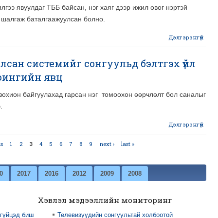
гээ явуулдаг ТББ байсан, нэг хаяг дээр ижил овог нэртэй
г шалгаж баталгаажуулсан болно.
Дэлгэрэнгүй
сан системийг сонгуульд бэлтгэх үйл
рингийн явц
мон
 зохион байгуулахад гарсан нэг томоохон өөрчлөлт бол саналыг
.
Дэлгэрэнгүй
авто
us
1
2
3
4
5
6
7
8
9
next ›
last »
0
2017
2016
2012
2009
2008
явц
мон
Хэвлэл мэдээллийн мониторинг
 гүйцэд биш
Телевизүүдийн сонгуультай холбоотой