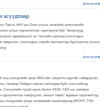
Дэлгэрэнгүй
авто
н асуудлаар
х
ол Төв нь АНУ-ын Олон улсын хөгжлийн агентлагийн
х
олон улсын хүрээлэнгээс хэрэгжүүлж буй “Залуучууд,
ролцоог идэвхжүүлэх нь” төслийн хүрээнд сонгогчдын
 тэмдэглэх, сонгогчдын нэрийн жагсаалтад бүртгүүлсэн эсэхээ
алуу
Дэлгэрэнгүй
Сон
боло
а
 оны сонгуулийн үеэр ХМХ-ийн гүйцэтгэх үүргийг сайжруулах,
гш, тэнцвэрт байдал хэрхэн хангагдаж буйг олон нийтэд
эх, Сонгуулийн тухай хууль болон ХХЗХ, СЕХ-ны хамтран
н сурталчилгаа нэвтрүүлэх, хяналт тавих” журмын хэрэгжилтэд
оны сонгуулийн үеэрх телевизийн мониторингд МҮОНТ, ТV9,
мруулахаар сонгов.