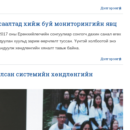
Дэлгэрэнгүй
Тел
тө
саалтад хийж буй мониторингийн явц
захи
нэвт
2017 оны Ерөнхийлөгчийн сонгуулиар сонгогч дахин санал өгөх
эз
ө
дуулан хуульд зарим өөрчлөлт туссан. Үүнтэй холбоотой энэ
андуулж хөндлөнгийн хяналт тавьж байна.
Дэлгэрэнгүй
лсан системийн хөндлөнгийн
мон