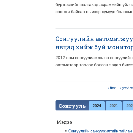
бүртгэснийг шалгахад асрамжийн үйлчил
сонгогч байсан нь ихэр хүмүүс болохы
Сонгуулийн автоматжуул
явцад хийж буй монито
2012 оны сонгуулиас эхлэн сонгуулийг
автоматаар тоолох болсон явдал билээ
« first
‹ previo
Pages
Сонгууль
2024
2021
202
Мэдээ
Сонгуулийн санхүүжилтийн тайлан