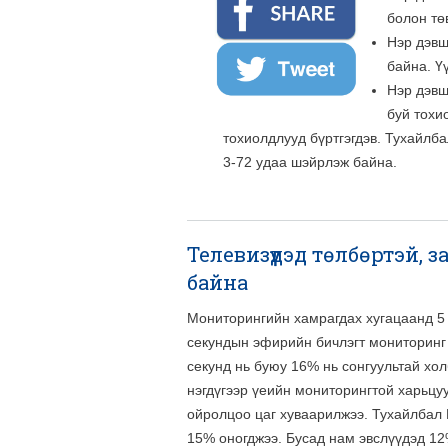
болон тө
Нэр дэвш
байна. Үү
Нэр дэвш
буй тохи
тохиолдлууд бүртгэгдэв. Тухайлба
3-72 удаа шэйрлэж байна.
Телевизүүдэд төлбөртэй, 
байна
Мониторингийн хамрагдах хугацаанд 5 
секундын эфирийн бичлэгт мониторинг 
секунд нь буюу 16% нь сонгуультай хо
нэгдүгээр үеийн мониторингтой харьцу
ойролцоо цаг хуваарилжээ. Тухайлбал 
15% оногджээ. Бусад нам эвслүүдэд 12