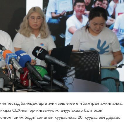
йн тестэд байлцаж арга зүйн зөвлөгөө өгч хамтран ажиллалаа.
йхдээ СЕХ-ны гэрчилгээжүүлж, ачуулахаар бэлтгэсэн
онголт хийж бодит саналын хуудаснаас 20 хуудас авч дараах