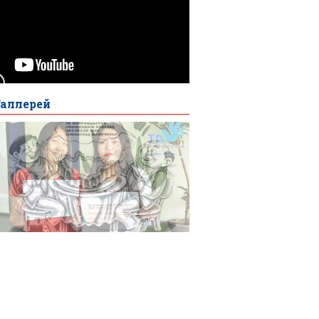
Галлерей
ut Нийгмийн
сүлжээн дэх
сонгуулийн
алчилгааны
мониторинг