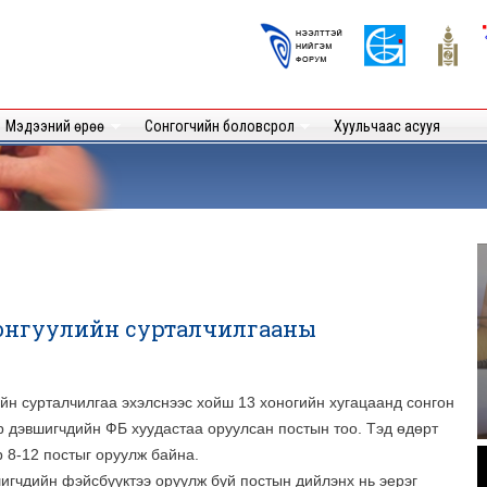
Skip to
main
Logos
content
User
Мэдээний өрөө
Сонгогчийн боловсрол
Хуульчаас асууя
сонгуулийн сурталчилгааны
йн сурталчилгаа эхэлснээс хойш 13 хоногийн хугацаанд сонгон
р дэвшигчдийн ФБ хуудастаа оруулсан постын тоо. Тэд өдөрт
.
 8-12 постыг оруулж байна.
игчдийн фэйсбүүктээ оруулж буй постын дийлэнх нь эерэг