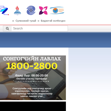
Сүлжээний тухай
Бидэнтэй холбогдох
 menu
Search
Search form