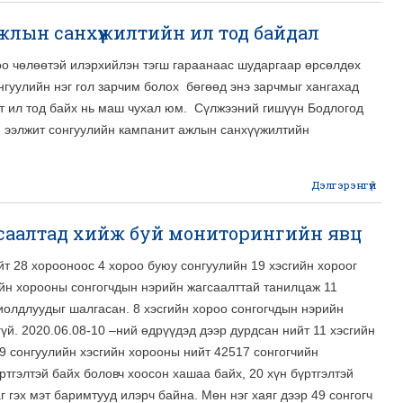
лын санхүүжилтийн ил тод байдал
сурт
оо чөлөөтэй илэрхийлэн тэгш гараанаас шударгаар өрсөлдөх
гуулийн нэг гол зарчим болох бөгөөд энэ зарчмыг хангахад
т ил тод байх нь маш чухал юм. Сүлжээний гишүүн Бодлогод
 ээлжит сонгуулийн кампанит ажлын санхүүжилтийн
Дэлгэрэнгүй
Со
к
саалтад хийж буй мониторингийн явц
санх
т 28 хорооноос 4 хороо буюу сонгуулийн 19 хэсгийн хороог
ийн хорооны сонгогчдын нэрийн жагсаалттай танилцаж 11
иолдлуудыг шалгасан. 8 хэсгийн хороо сонгогчдын нэрийн
үй. 2020.06.08-10 –ний өдрүүдэд дээр дурдсан нийт 11 хэсгийн
9 сонгуулийн хэсгийн хорооны нийт 42517 сонгогчийн
үртгэлтэй байх боловч хоосон хашаа байх, 20 хүн бүртгэлтэй
г гэх мэт баримтууд илэрч байна. Мөн нэг хаяг дээр 49 сонгогч