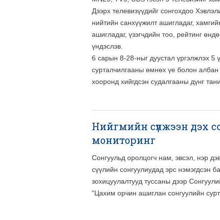
Дээрх телевизүүдийг сонгохдоо Хэвлэл
нийтийн санхүүжилт ашигладаг, хамгий
ашигладаг, үзэгчдийн тоо, рейтинг өнд
үндэслэв.
6 сарын 8-28-ныг дуустал үргэлжлэх 5 
сурталчилгааны өмнөх үе болон албан 
хооронд хийгдсэн судалгааны дүнг тан
Нийгмийн сүлжээн дэх 
мониторинг
Сонгуульд оролцогч нам, эвсэл, нэр д
сүүлийн сонгуулиудад эрс нэмэгдсэн б
зохицуулалтууд туссаны дээр Сонгуул
“Цахим орчин ашиглан сонгуулийн сурт