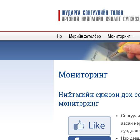
Шударга
сонгуулийн
төлөө иргэний
нийгмийн
Нүүр
Мөрийн хөтөлбөр
Мониторинг
хяналт
сүлжээ
Мониторинг
Нийгмийн сүлжээн дэх 
мониторинг
Сонгуули
авсан нэ
дунджаар
Нэр дэвш